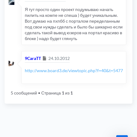
Я тут просто один проект подумываю начать
пилить на компе не спеша ) будет уникальным.
Вот думаю на пхпбб с порталом переделанным
под свои нужды сделать и было бы шикарно если
сделать такой вывод юзеров на портал красиво в
блоке ) надо будет глянуть
Сообщение
9CaraTT
24.10.2012
http://www.board3.de/viewtopic.php?f=40&t=5477
5 сообщений
• Страница
1
из
1