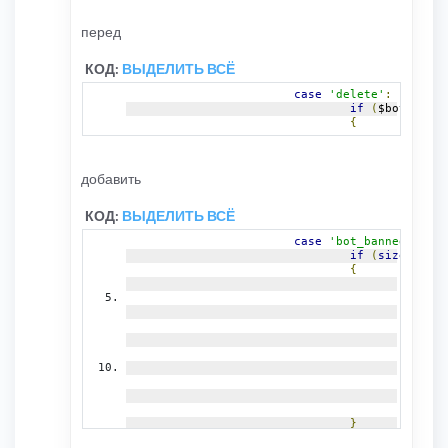
перед
КОД:
ВЫДЕЛИТЬ ВСЁ
case
'delete'
:
if
(
$bot_id 
||
{
добавить
КОД:
ВЫДЕЛИТЬ ВСЁ
case
'bot_banned'
:
if
(
sizeof
(
$bo
{
foreac
{
}
}