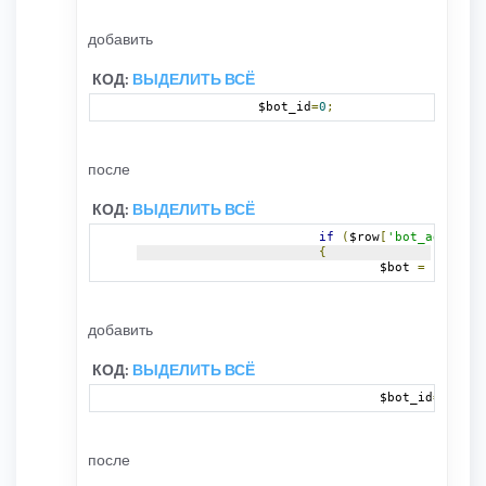
добавить
КОД:
ВЫДЕЛИТЬ ВСЁ
		$bot_id
=
0
;
после
КОД:
ВЫДЕЛИТЬ ВСЁ
if
(
$row
[
'bot_agent'
]
{
				$bot 
=
 $row
[
'u
добавить
КОД:
ВЫДЕЛИТЬ ВСЁ
				$bot_id
=
$row
[
'
после