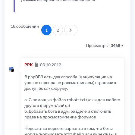
18 сообщений
След.
1
2
Просмотры:
3468
•
Сообщение
PPK
03.10.2012
В phpBB3 есть два способа (манипуляции на
уровне сервера не рассматриваем) ограничить
доступ бота к форуму:
а. С помощью файла robots.txt (как и для любого
другого форума/сайта)
б. Добавить бота в адм. разделе и отключить
права на просмотр/чтение форумов
Недостатки первого варианта в том, что боты
могут игнорировать этот файл или директивы в