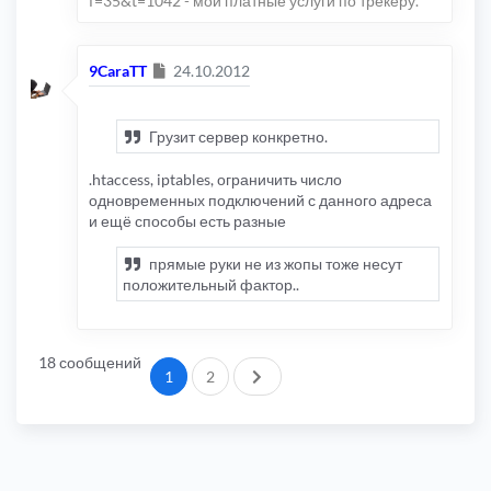
f=35&t=1042 - мои платные услуги по трекеру.
Сообщение
9CaraTT
24.10.2012
Грузит сервер конкретно.
.htaccess, iptables, ограничить число
одновременных подключений с данного адреса
и ещё способы есть разные
прямые руки не из жопы тоже несут
положительный фактор..
18 сообщений
След.
1
2