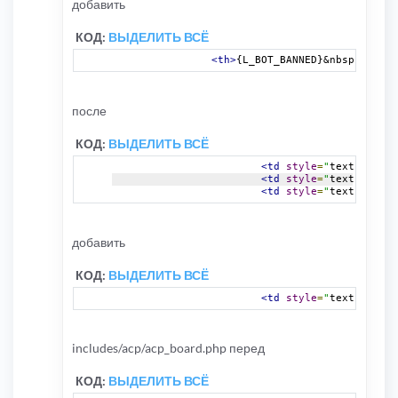
добавить
КОД:
ВЫДЕЛИТЬ ВСЁ
<th>
{L_BOT_BANNED}&nbsp;[
<a
ti
после
КОД:
ВЫДЕЛИТЬ ВСЁ
<td
style
=
"
text
-
align
:
<td
style
=
"
text
-
align
:
<td
style
=
"
text
-
align
:
добавить
КОД:
ВЫДЕЛИТЬ ВСЁ
<td
style
=
"
text
-
align
:
includes/acp/acp_board.php перед
КОД:
ВЫДЕЛИТЬ ВСЁ