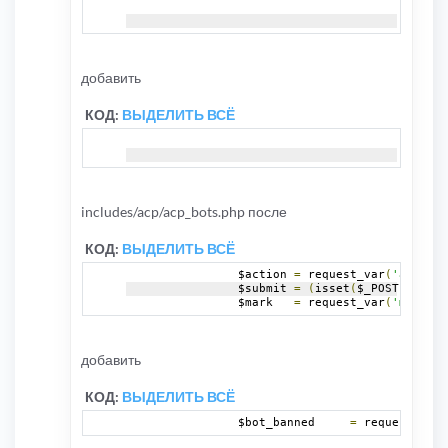
добавить
КОД:
ВЫДЕЛИТЬ ВСЁ
includes/acp/acp_bots.php после
КОД:
ВЫДЕЛИТЬ ВСЁ
		$action 
=
 request_var
(
'action'
		$submit 
=
(
isset
(
$_POST
[
'submi
		$mark	
=
 request_var
(
'mark'
,
 
добавить
КОД:
ВЫДЕЛИТЬ ВСЁ
		$bot_banned	
=
 request_var
(