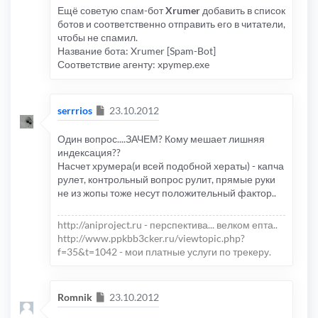
Ещё советую спам-бот
Xrumer
добавить в список
ботов и соответственно отправить его в читатели,
чтобы не спамил.
Название бота: Xrumer [Spam-Bot]
Соответствие агенту: xpymep.exe
Сообщение
serrrios
23.10.2012
Один вопрос....ЗАЧЕМ? Кому мешает лишняя
индексация??
Насчет хрумера(и всей подобной хераты) - капча
рулет, контрольный вопрос рулит, прямые руки
не из жопы тоже несут положительный фактор..
http://aniproject.ru - перспектива... велком епта..
http://www.ppkbb3cker.ru/viewtopic.php?
f=35&t=1042 - мои платные услуги по трекеру.
Сообщение
Romnik
23.10.2012