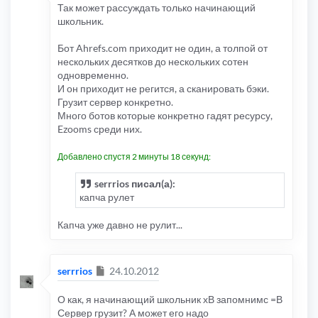
Так может рассуждать только начинающий
школьник.
Бот Ahrefs.com приходит не один, а толпой от
нескольких десятков до нескольких сотен
одновременно.
И он приходит не регится, а сканировать бэки.
Грузит сервер конкретно.
Много ботов которые конкретно гадят ресурсу,
Ezooms среди них.
Добавлено спустя 2 минуты 18 секунд:
serrrios писал(а):
капча рулет
Капча уже давно не рулит...
Сообщение
serrrios
24.10.2012
О как, я начинающий школьник хВ запомнимс =В
Сервер грузит? А может его надо