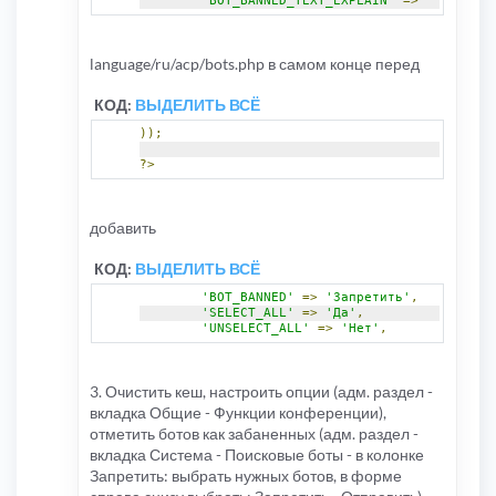
'BOT_BANNED_TEXT_EXPLAIN'
=>
' Если чи
language/ru/acp/bots.php в самом конце перед
КОД:
ВЫДЕЛИТЬ ВСЁ
));
?>
добавить
КОД:
ВЫДЕЛИТЬ ВСЁ
'BOT_BANNED'
=>
'Запретить'
,
'SELECT_ALL'
=>
'Да'
,
'UNSELECT_ALL'
=>
'Нет'
,
3. Очистить кеш, настроить опции (адм. раздел -
вкладка Общие - Функции конференции),
отметить ботов как забаненных (адм. раздел -
вкладка Система - Поисковые боты - в колонке
Запретить: выбрать нужных ботов, в форме