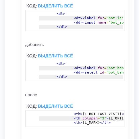
КОД:
ВЫДЕЛИТЬ ВСЁ
<dl>
<dt><label
for
=
"bot_ip"
>
{L_BOT
<dd><input
name
=
"bot_ip"
type
=
</dl>
добавить
КОД:
ВЫДЕЛИТЬ ВСЁ
<dl>
<dt><label
for
=
"bot_banned"
>
{L
<dd><select
id
=
"bot_banned"
na
</dl>
после
КОД:
ВЫДЕЛИТЬ ВСЁ
<th>
{L_BOT_LAST_VISIT}
</th>
<th
colspan
=
"3"
>
{L_OPTIONS}
</t
<th>
{L_MARK}
</th>