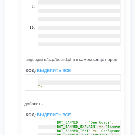
language/ru/acp/board.php в самом конце перед
КОД:
ВЫДЕЛИТЬ ВСЁ
));
?>
добавить
КОД:
ВЫДЕЛИТЬ ВСЁ
'BOT_BANNED'
=>
'Бан ботов'
,
'BOT_BANNED_EXPLAIN'
=>
'Включить бан 
'BOT_BANNED_TEXT'
=>
'Сообщение для за