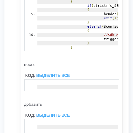
{
if
(
stristr
(
$_SERVER
[
'R
{
				header
(
"Locati
exit
();
}
else
if
(
$config
[
'bot_b
{
//$db->sql_que
				trigger_error
(
}
}
после
КОД:
ВЫДЕЛИТЬ ВСЁ
добавить
КОД:
ВЫДЕЛИТЬ ВСЁ