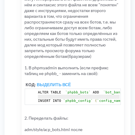
нём и синтаксис этого файла не всем "понятен"
даже с инструкциями, недостатки второго
варианта в том, что ограничения
распространяются сразу на всех ботов, т.е. мы
либо ограничиваем доступ всем ботам, либо
определяем как ботов только определённых из
них, остальные боты будут иметь права гостей,
далее мод который позволяет полностью
запретить просмотр форума только
определённым ботам(браузерам)
1. В phpmyadmin выполнить (если префикс
таблиц не phpbb_ - заменить на свой):
КОД:
ВЫДЕЛИТЬ ВСЁ
ALTER TABLE  
`phpbb_bots`
 ADD  
`bot_banned`
 TI
INSERT INTO 
`phpbb_config`
(
`config_name`
,
`co
2. Переделать файлы:
adm/style/acp_bots.html после