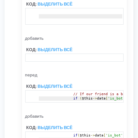
КОД:
ВЫДЕЛИТЬ ВСЁ
if
(
st
{
добавить
КОД:
ВЫДЕЛИТЬ ВСЁ
перед
КОД:
ВЫДЕЛИТЬ ВСЁ
// If our friend is a bot, we 
if
(
$this
->
data
[
'is_bot'
]
&&
 $
добавить
КОД:
ВЫДЕЛИТЬ ВСЁ
if
(
$this
->
data
[
'is_bot'
]
&&
 $c