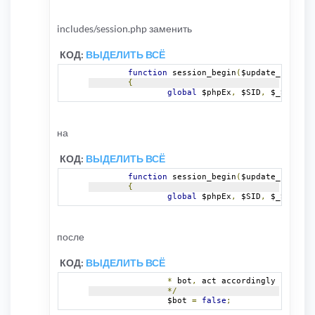
includes/session.php заменить
КОД:
ВЫДЕЛИТЬ ВСЁ
function
 session_begin
(
$update_session
{
global
 $phpEx
,
 $SID
,
 $_SID
,
 $_
на
КОД:
ВЫДЕЛИТЬ ВСЁ
function
 session_begin
(
$update_session
{
global
 $phpEx
,
 $SID
,
 $_SID
,
 $_
после
КОД:
ВЫДЕЛИТЬ ВСЁ
*
 bot
,
 act accordingly
*/
		$bot 
=
false
;