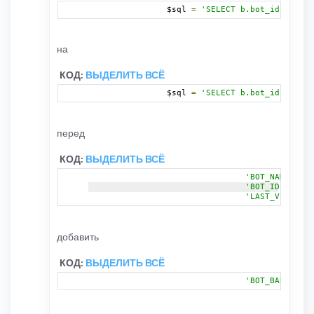
		$sql 
=
'SELECT b.bot_id, b.bot
на
КОД:
ВЫДЕЛИТЬ ВСЁ
		$sql 
=
'SELECT b.bot_id, b.bot
перед
КОД:
ВЫДЕЛИТЬ ВСЁ
'BOT_NAME'
'BOT_ID'
'LAST_VISIT'
добавить
КОД:
ВЫДЕЛИТЬ ВСЁ
'BOT_BANNED'
=