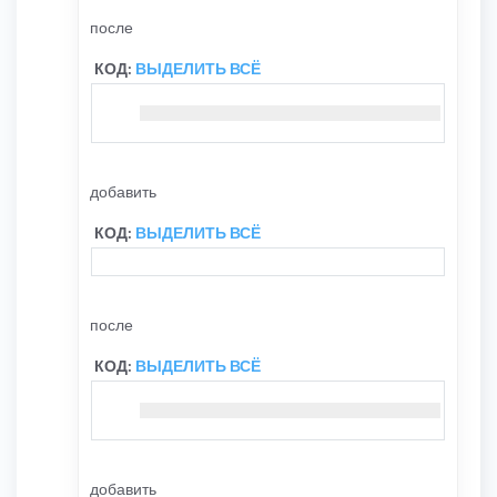
				$cache
->
destro
break
;
после
КОД:
ВЫДЕЛИТЬ ВСЁ
'bot_a
'bot_i
'bot_a
добавить
КОД:
ВЫДЕЛИТЬ ВСЁ
'bot_b
после
КОД:
ВЫДЕЛИТЬ ВСЁ
добавить