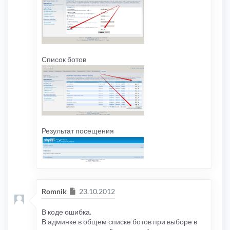
Список ботов
Результат посещения
Сообщение
Romnik
23.10.2012
В коде ошибка.
В админке в общем списке ботов при выборе в