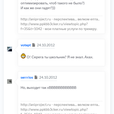
оптимизировать, чтоб такого не было?)
И как же они гадят?)))
http://aniproject.ru - перспектива... велком епта..
http://www.ppkbb3cker.ru/viewtopic.php?
f=35&t=1042 - мои платные услуги по трекеру.
Сообщение
votept
24.10.2012
О! Серега ты школьник? Я не знал. Ахах.
Сообщение
serrrios
24.10.2012
Но, выходит так хВВВВВВВВВВВВ
http://aniproject.ru - перспектива... велком епта..
http://www.ppkbb3cker.ru/viewtopic.php?