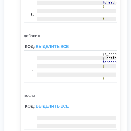
foreach
(
$_opt
{
					$sel
					$s
}
добавить
КОД:
ВЫДЕЛИТЬ ВСЁ
				$s_banned_opt
				$_options 
=
 ar
foreach
(
$_opt
{
					$sel
					$s
}
после
КОД:
ВЫДЕЛИТЬ ВСЁ
'BOT_A
'S_EDI
'S_ACT