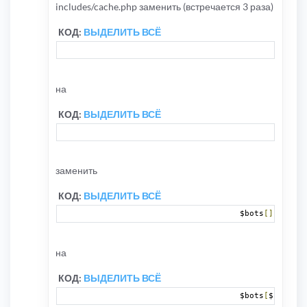
includes/cache.php заменить (встречается 3 раза)
КОД:
ВЫДЕЛИТЬ ВСЁ
					$sql 
=
на
КОД:
ВЫДЕЛИТЬ ВСЁ
					$sql 
=
заменить
КОД:
ВЫДЕЛИТЬ ВСЁ
				$bots
[]
=
 $row
на
КОД:
ВЫДЕЛИТЬ ВСЁ
				$bots
[
$row
[
'bo