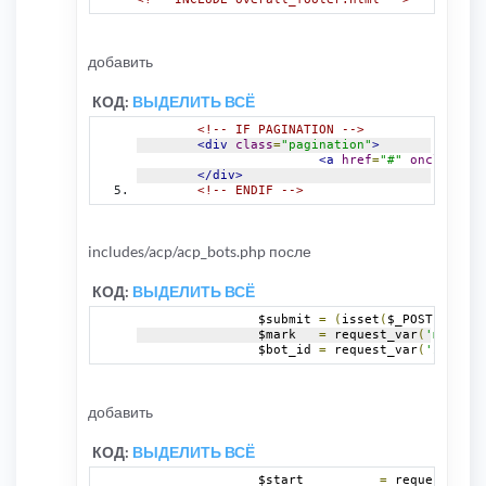
добавить
КОД:
ВЫДЕЛИТЬ ВСЁ
<!-- IF PAGINATION -->
<div
class
=
"pagination"
>
<a
href
=
"#"
onclick
=
"
j
</div>
<!-- ENDIF -->
includes/acp/acp_bots.php после
КОД:
ВЫДЕЛИТЬ ВСЁ
		$submit 
=
(
isset
(
$_POST
[
'submi
		$mark	
=
 request_var
(
'mark'
,
 
		$bot_id	
=
 request_var
(
'id'
,
0
)
добавить
КОД:
ВЫДЕЛИТЬ ВСЁ
		$start		
=
 request_var
(