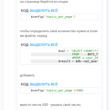
на странице берётся из опции
КОД:
ВЫДЕЛИТЬ ВСЁ
$config
[
'topics_per_page'
]
чтобы определить своё количество нужно в этом-
же файле, перед
КОД:
ВЫДЕЛИТЬ ВСЁ
		$sql 
=
'SELECT COUNT(*) bots_c
			FROM '
.
 BOTS_TABLE 
.
			WHERE u.user_id = b.u
		$result 
=
 $db
->
sql_query
(
$sql
)
добавить
КОД:
ВЫДЕЛИТЬ ВСЁ
$config
[
'topics_per_page'
]=
500
;
вместо числа 500 - указать своё число.