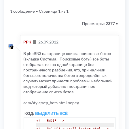
1 сообщение
• Страница
1
из
1
Просмотры:
2377
•
Сообщение
PPK
26.09.2012
В phpBB3 на странице списка поисковых ботов
(вкладка Система - Поисковые боты) все боты
отображаются на одной странице без
постраничного разбиения, что, при наличии
большого количества ботов в определённых
случаях может принести проблемы, небольшой
мод который добавляет постраничное
отображение списка ботов.
adm/style/acp_bots.html перед
КОД:
ВЫДЕЛИТЬ ВСЁ
<!-- ENDIF -->
<!-- INCLUDE overall_footer.html -->