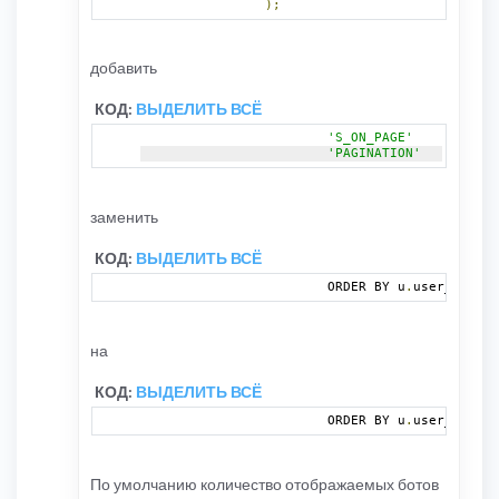
);
добавить
КОД:
ВЫДЕЛИТЬ ВСЁ
'S_ON_PAGE'
'PAGINATION'
=>
 gen
заменить
КОД:
ВЫДЕЛИТЬ ВСЁ
			ORDER BY u
.
user_lastvi
на
КОД:
ВЫДЕЛИТЬ ВСЁ
			ORDER BY u
.
user_lastvi
По умолчанию количество отображаемых ботов