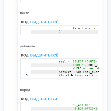
после
КОД:
ВЫДЕЛИТЬ ВСЁ
			$s_options 
.=
'<option
}
добавить
КОД:
ВЫДЕЛИТЬ ВСЁ
		$sql 
=
'SELECT COUNT(*) bots_c
			FROM '
.
 BOTS_TABLE 
.
			WHERE u.user_id = b.u
		$result 
=
 $db
->
sql_query
(
$sql
)
		$total_bots
=
intval
(
$db
->
sql_fe
перед
КОД:
ВЫДЕЛИТЬ ВСЁ
'U_ACTION'
'S_BOT_OPTIONS'
=>
 $s_