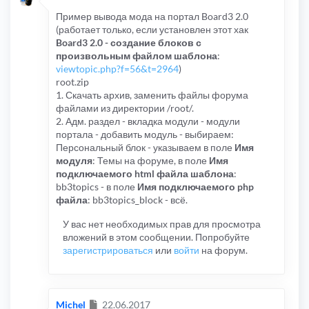
Пример вывода мода на портал Board3 2.0
(работает только, если установлен этот хак
Board3 2.0 - создание блоков с
произвольным файлом шаблона
:
viewtopic.php?f=56&t=2964
)
root.zip
1. Скачать архив, заменить файлы форума
файлами из директории /root/.
2. Адм. раздел - вкладка модули - модули
портала - добавить модуль - выбираем:
Персональный блок - указываем в поле
Имя
модуля
: Темы на форуме, в поле
Имя
подключаемого html файла шаблона
:
bb3topics - в поле
Имя подключаемого php
файла
: bb3topics_block - всё.
У вас нет необходимых прав для просмотра
вложений в этом сообщении. Попробуйте
зарегистрироваться
или
войти
на форум.
Сообщение
Michel
22.06.2017