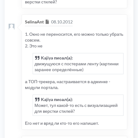
верстки стилей?
Сообщение
SelinaAnt
08.10.2012
1. Окно не переносится, его можно только убрать
совсем.
2. Это не
Kajiya писал(а):
движущуюся с постерами ленту (картинки
заранее определённые)
а ТОП-трекера, настраивается в админке -
модули портала.
Kajiya писал(а):
Может, тул какой-то есть с визуализацией
для верстки стилей?
Его нет и вряд ли кто-то его напишет.