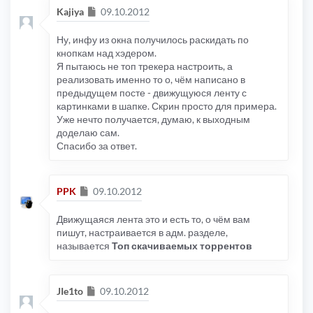
Сообщение
Kajiya
09.10.2012
Ну, инфу из окна получилось раскидать по
кнопкам над хэдером.
Я пытаюсь не топ трекера настроить, а
реализовать именно то о, чём написано в
предыдущем посте - движущуюся ленту с
картинками в шапке. Скрин просто для примера.
Уже нечто получается, думаю, к выходным
доделаю сам.
Спасибо за ответ.
Сообщение
PPK
09.10.2012
Движущаяся лента это и есть то, о чём вам
пишут, настраивается в адм. разделе,
называется
Топ скачиваемых торрентов
Сообщение
JIe1to
09.10.2012