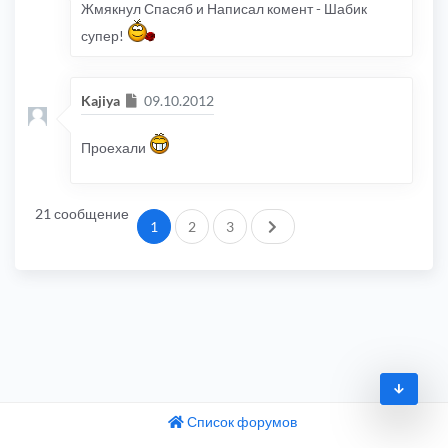
Жмякнул Спасяб и Написал комент - Шабик
супер!
Сообщение
Kajiya
09.10.2012
Проехали
21 сообщение
След.
1
2
3
Список форумов