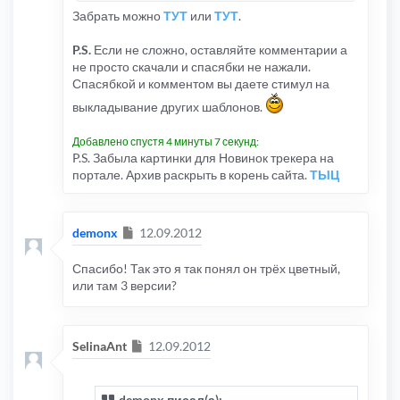
Забрать можно
ТУТ
или
ТУТ
.
P.S.
Если не сложно, оставляйте комментарии а
не просто скачали и спасябки не нажали.
Спасябкой и комментом вы даете стимул на
выкладывание других шаблонов.
Добавлено спустя 4 минуты 7 секунд:
P.S. Забыла картинки для Новинок трекера на
портале. Архив раскрыть в корень сайта.
ТЫЦ
Сообщение
demonx
12.09.2012
Спасибо! Так это я так понял он трёх цветный,
или там 3 версии?
Сообщение
SelinaAnt
12.09.2012
demonx писал(а):