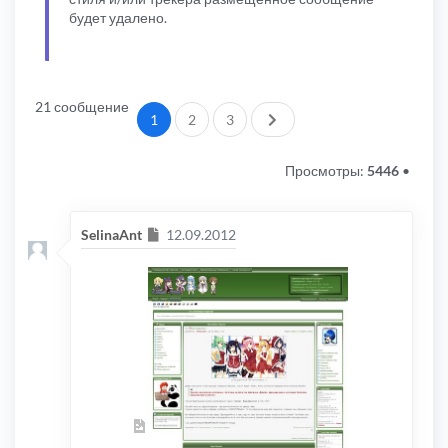
будет удалено.
21 сообщение
След.
1
2
3
Просмотры:
5446
•
Сообщение
SelinaAnt
12.09.2012