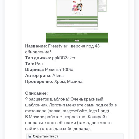
Название:
Freestyler - версия под 43
обновление!
Тип движка:
ppkBB3cker
Тип:
Рип
Ширина:
Резинка 100%
Автор рипа:
Alena
Проверенно:
Хром, Мозила
Описание:
9 расцветок шаблона! Очень красивый
шаблончик. Логотип меняете сами под себя в
фотошопе (папка imageset\site_logo1.png).
В Мозиле работает корректно! Копирайт
поправьте под себя сами (там адрес моего
сайтика стоит, для себя делала).
Скрытый текст