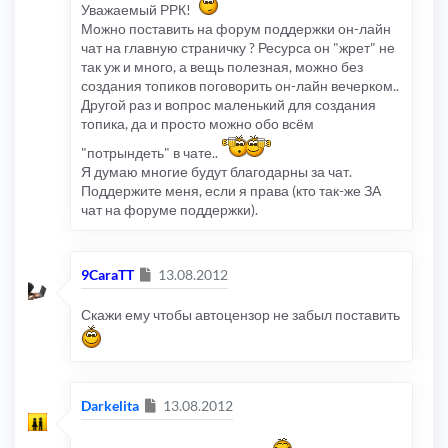
Уважаемый РРК!
Можно поставить на форум поддержки он-лайн
чат на главную страничку ? Ресурса он "жрет" не
так уж и много, а вещь полезная, можно без
создания топиков поговорить он-лайн вечерком..
Другой раз и вопрос маленький для создания
топика, да и просто можно обо всём
"потрындеть" в чате..
Я думаю многие будут благодарны за чат.
Поддержите меня, если я права (кто так-же ЗА
чат на форуме поддержки).
Сообщение
9CaraTT
13.08.2012
Скажи ему чтобы автоцензор не забыл поставить
Сообщение
Darkelita
13.08.2012