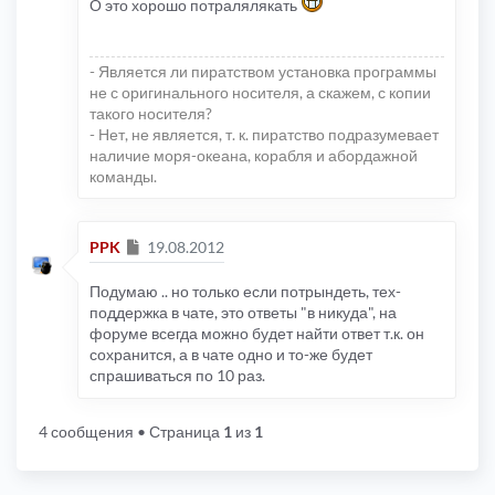
О это хорошо потралялякать
- Является ли пиратством установка программы
не с оригинального носителя, а скажем, с копии
такого носителя?
- Нет, не является, т. к. пиратство подразумевает
наличие моря-океана, корабля и абордажной
команды.
Сообщение
PPK
19.08.2012
Подумаю .. но только если потрындеть, тех-
поддержка в чате, это ответы "в никуда", на
форуме всегда можно будет найти ответ т.к. он
сохранится, а в чате одно и то-же будет
спрашиваться по 10 раз.
4 сообщения
• Страница
1
из
1