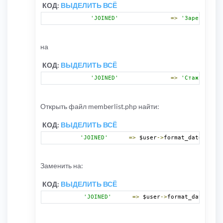
КОД:
ВЫДЕЛИТЬ ВСЁ
'JOINED'
=>
'Зарегистрир
на
КОД:
ВЫДЕЛИТЬ ВСЁ
'JOINED'
=>
'Стаж'
,
Открыть файл memberlist.php найти:
КОД:
ВЫДЕЛИТЬ ВСЁ
'JOINED'
=>
 $user
->
format_date
(
$data
Заменить на:
КОД:
ВЫДЕЛИТЬ ВСЁ
'JOINED'
=>
 $user
->
format_date_join