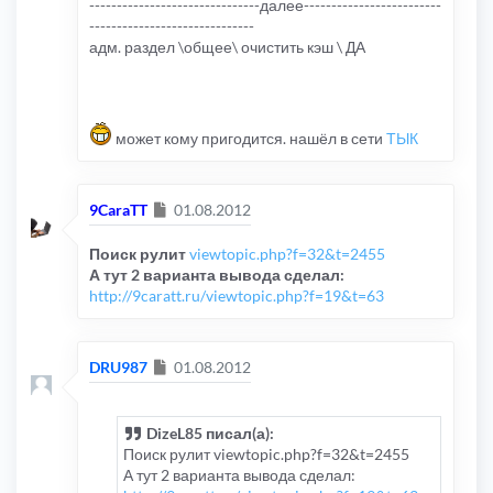
-------------------------------далее-------------------------
------------------------------
адм. раздел \общее\ очистить кэш \ ДА
может кому пригодится. нашёл в сети
ТЫК
Сообщение
9CaraTT
01.08.2012
Поиск рулит
viewtopic.php?f=32&t=2455
А тут 2 варианта вывода сделал:
http://9caratt.ru/viewtopic.php?f=19&t=63
Сообщение
DRU987
01.08.2012
DizeL85 писал(а):
Поиск рулит viewtopic.php?f=32&t=2455
А тут 2 варианта вывода сделал: