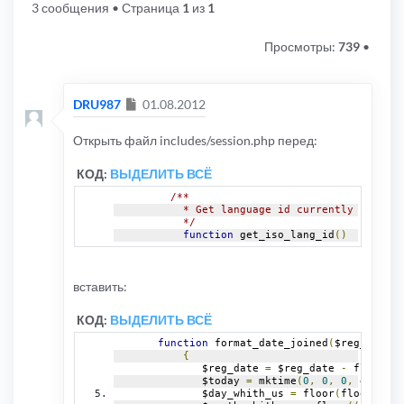
3 сообщения
• Страница
1
из
1
Просмотры:
739
•
Сообщение
DRU987
01.08.2012
Открыть файл includes/session.php перед:
КОД:
ВЫДЕЛИТЬ ВСЁ
/**
           * Get language id currently used by
           */
function
 get_iso_lang_id
()
вставить:
КОД:
ВЫДЕЛИТЬ ВСЁ
function
 format_date_joined
(
$reg_date
)
{
              $reg_date 
=
 $reg_date 
-
 floor
(
$r
              $today 
=
 mktime
(
0
,
0
,
0
,
 date
(
"m
              $day_whith_us 
=
 floor
(
floor
((
$to