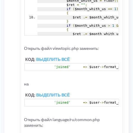
              $month_whith_us 
=
 floor
((
$today 
              $ret 
=
""
;
if
(
$month_whith_us 
==
1
)
{
                 $ret 
.=
 $month_whith_us
.
iconv
}
if
(
$month_whith_us 
>
1
&&
 $mont
{
                 $ret 
.=
 $month_whith_us
.
iconv
}
if
(
$month_whith_us 
>
4
||
 $mont
{
Открыть файл viewtopic.php заменить:
                 $ret 
.=
 $month_whith_us
.
iconv
}
КОД:
ВЫДЕЛИТЬ ВСЁ
if
(
$day_whith_us 
==
1
)
{
'joined'
=>
 $user
->
format_date
(
$r
                 $ret 
.=
 $day_whith_us
.
iconv
(
"
}
if
(
$day_whith_us 
>
1
&&
 $day_wh
{
на
                 $ret 
.=
 $day_whith_us
.
iconv
(
"
}
if
(
$day_whith_us 
>
4
||
 $day_wh
КОД:
ВЫДЕЛИТЬ ВСЁ
{
                 $ret 
.=
 $day_whith_us
.
iconv
(
"
'joined'
=>
 $user
->
format_date_jo
}
return
 $ret
;
}
Открыть файл language/ru/common.php
заменить: