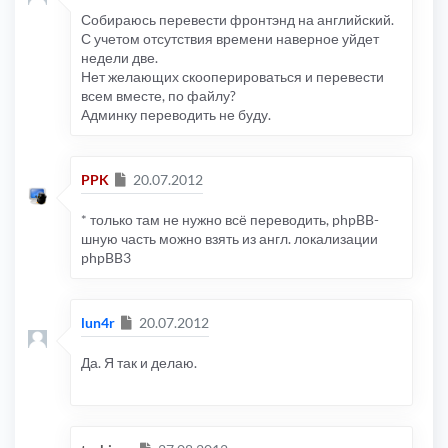
Собираюсь перевести фронтэнд на английский.
С учетом отсутствия времени наверное уйдет
недели две.
Нет желающих скооперироваться и перевести
всем вместе, по файлу?
Админку переводить не буду.
Сообщение
PPK
20.07.2012
* только там не нужно всё переводить, phpBB-
шную часть можно взять из англ. локализации
phpBB3
Сообщение
lun4r
20.07.2012
Да. Я так и делаю.