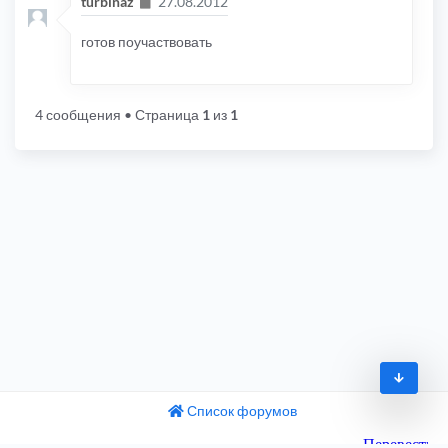
Сообщение
turbinaz
27.08.2012
готов поучаствовать
4 сообщения
• Страница
1
из
1
Список форумов