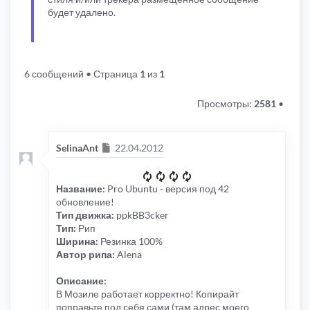
будет удалено.
6 сообщений
• Страница
1
из
1
Просмотры:
2581
•
Сообщение
SelinaAnt
22.04.2012
Название:
Pro Ubuntu - версия под 42
обновление!
Тип движка:
ppkBB3cker
Тип:
Рип
Ширина:
Резинка 100%
Автор рипа:
Alena
Описание:
В Мозиле работает корректно! Копирайт
поправьте под себя сами (там адрес моего