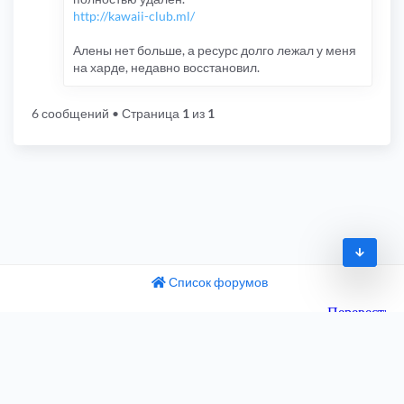
http://kawaii-club.ml/
Алены нет больше, а ресурс долго лежал у меня
на харде, недавно восстановил.
6 сообщений
• Страница
1
из
1
Список форумов
© 2009-2026
одный текст
ните этот перевод
Часовой пояс:
UTC+04:00
 отзыв поможет нам улучшить Google Переводчик