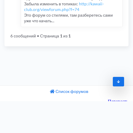
Забыла изменить в топиках:
http://kawaii-
club.org/viewforum.php?f=74
Это форум со стилями, там разберетесь сами
уже что качать...
6 сообщений
• Страница
1
из
1
Список форумов
© 2009-2026
одный текст
ните этот перевод
Часовой пояс:
UTC+04:00
 отзыв поможет нам улучшить Google Переводчик