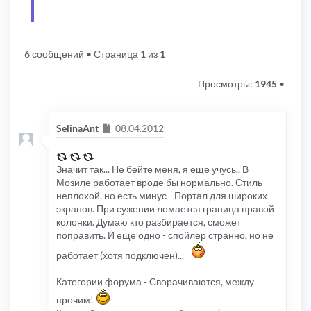
6 сообщений
• Страница
1
из
1
Просмотры:
1945
•
Сообщение
SelinaAnt
08.04.2012
Значит так... Не бейте меня, я еще учусь.. В
Мозиле работает вроде бы нормально. Стиль
неплохой, но есть минус - Портал для широких
экранов. При сужении ломается граница правой
колонки. Думаю кто разбирается, сможет
поправить. И еще одно - спойлер странно, но не
работает (хотя подключен)...
Категории форума - Сворачиваются, между
прочим!