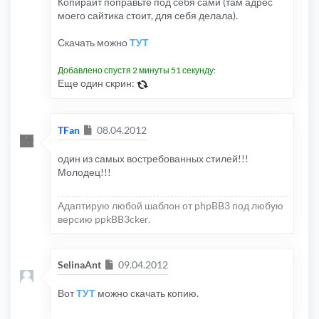
Копирайт поправьте под себя сами (там адрес
моего сайтика стоит, для себя делала).
Скачать можно
ТУТ
Добавлено спустя 2 минуты 51 секунду:
Еще один скрин:
Сообщение
TFan
08.04.2012
один из самых востребованных стилей!!!
Молодец!!!
Адаптирую любой шаблон от phpBB3 под любую
версию ppkBB3cker.
Сообщение
SelinaAnt
09.04.2012
Вот
ТУТ
можно скачать копию.