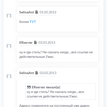
Сообщение
SelinaAnt
01.05.2012
Копия
ТУТ
Сообщение
ERserver
03.03.2013
ну и где стиль? Ни скачать нигде....все ссылки не
действительные.Ужас.
Сообщение
SelinaAnt
03.03.2013
ERserver писал(а):
ну и где стиль? Ни скачать нигде....все
ссылки не действительные.Ужас.
Адресс поменялся на постоянный уже давно.