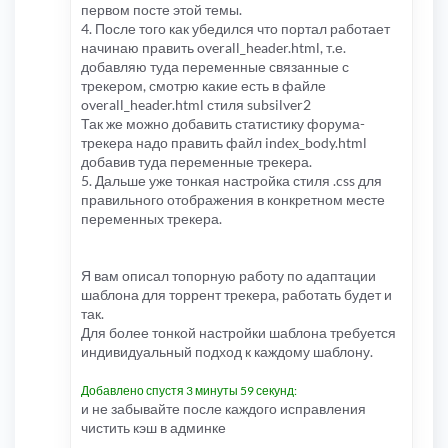
первом посте этой темы.
4. После того как убедился что портал работает
начинаю править overall_header.html, т.е.
добавляю туда переменные связанные с
трекером, смотрю какие есть в файле
overall_header.html стиля subsilver2
Так же можно добавить статистику форума-
трекера надо править файл index_body.html
добавив туда переменные трекера.
5. Дальше уже тонкая настройка стиля .css для
правильного отображения в конкретном месте
переменных трекера.
Я вам описал топорную работу по адаптации
шаблона для торрент трекера, работать будет и
так.
Для более тонкой настройки шаблона требуется
индивидуальный подход к каждому шаблону.
Добавлено спустя 3 минуты 59 секунд:
и не забывайте после каждого исправления
чистить кэш в админке