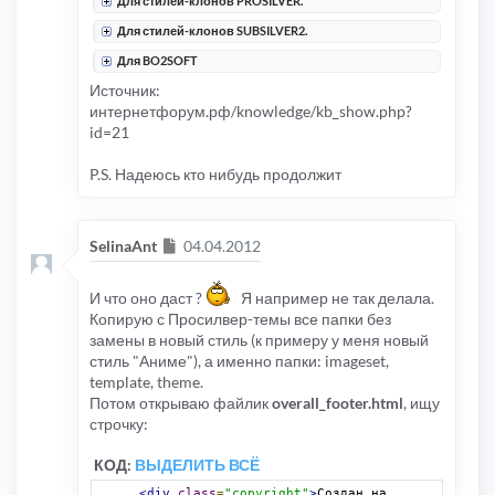
Для стилей-клонов PROSILVER.
Для стилей-клонов SUBSILVER2.
Для BO2SOFT
Источник:
интернетфорум.рф/knowledge/kb_show.php?
id=21
P.S. Надеюсь кто нибудь продолжит
Сообщение
SelinaAnt
04.04.2012
И что оно даст ?
Я например не так делала.
Копирую с Просилвер-темы все папки без
замены в новый стиль (к примеру у меня новый
стиль "Аниме"), а именно папки: imageset,
template, theme.
Потом открываю файлик
overall_footer.html
, ищу
строчку:
КОД:
ВЫДЕЛИТЬ ВСЁ
<div
class
=
"copyright"
>
Создан на