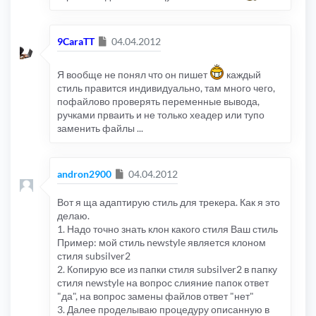
Сообщение
9CaraTT
04.04.2012
Я вообще не понял что он пишет
каждый
стиль правится индивидуально, там много чего,
пофайлово проверять переменные вывода,
ручками прваить и не только хеадер или тупо
заменить файлы ...
Сообщение
andron2900
04.04.2012
Вот я ща адаптирую стиль для трекера. Как я это
делаю.
1. Надо точно знать клон какого стиля Ваш стиль
Пример: мой стиль newstyle является клоном
стиля subsilver2
2. Копирую все из папки стиля subsilver2 в папку
стиля newstyle на вопрос слияние папок ответ
"да", на вопрос замены файлов ответ "нет"
3. Далее проделываю процедуру описанную в