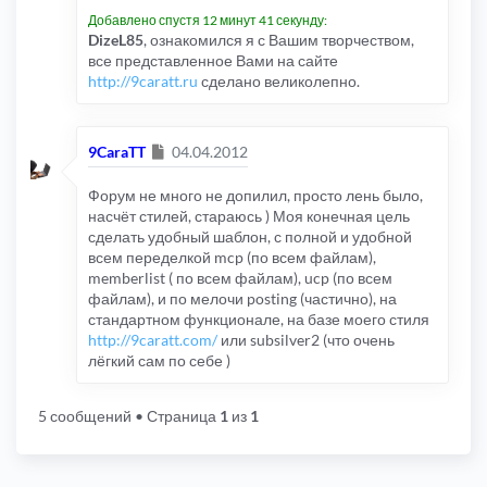
Добавлено спустя 12 минут 41 секунду:
DizeL85
, ознакомился я с Вашим творчеством,
все представленное Вами на сайте
http://9caratt.ru
сделано великолепно.
Сообщение
9CaraTT
04.04.2012
Форум не много не допилил, просто лень было,
насчёт стилей, стараюсь ) Моя конечная цель
сделать удобный шаблон, с полной и удобной
всем переделкой mcp (по всем файлам),
memberlist ( по всем файлам), ucp (по всем
файлам), и по мелочи posting (частично), на
стандартном функционале, на базе моего стиля
http://9caratt.com/
или subsilver2 (что очень
лёгкий сам по себе )
5 сообщений
• Страница
1
из
1