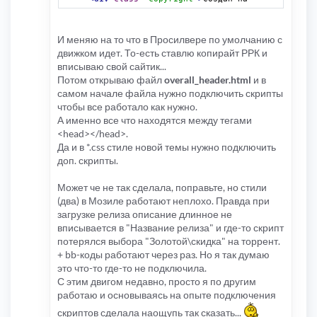
И меняю на то что в Просилвере по умолчанию с
движком идет. То-есть ставлю копирайт РРК и
вписываю свой сайтик...
Потом открываю файл
overall_header.html
и в
самом начале файла нужно подключить скрипты
чтобы все работало как нужно.
А именно все что находятся между тегами
<head></head>.
Да и в *.css стиле новой темы нужно подключить
доп. скрипты.
Может че не так сделала, поправьте, но стили
(два) в Мозиле работают неплохо. Правда при
загрузке релиза описание длинное не
вписывается в "Название релиза" и где-то скрипт
потерялся выбора "Золотой\скидка" на торрент.
+ bb-коды работают через раз. Но я так думаю
это что-то где-то не подключила.
С этим двигом недавно, просто я по другим
работаю и основываясь на опыте подключения
скриптов сделала наощупь так сказать...