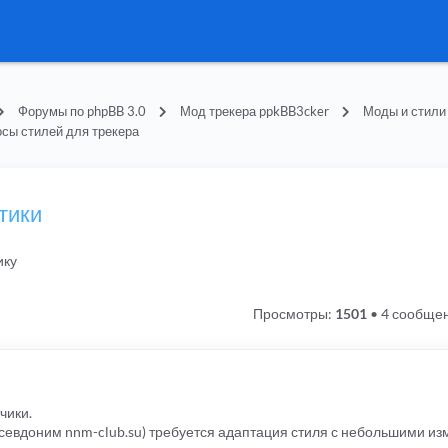
Форумы по phpBB 3.0
Мод трекера ppkBB3cker
Моды и стили
сы стилей для трекера
тики
ику
Просмотры:
1501
•
4 сообще
чики.
севдоним nnm-club.su) требуется адаптация стиля с небольшими и