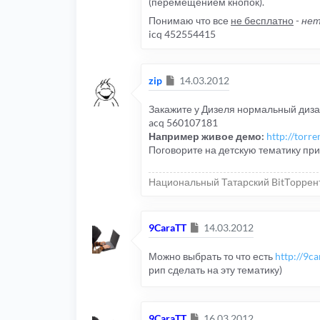
(перемещением кнопок).
Понимаю что все
не бесплатно
-
нет
icq 452554415
Сообщение
zip
14.03.2012
Закажите у Дизеля нормальный дизай
acq 560107181
Например живое демо:
http://torre
Поговорите на детскую тематику при
Национальный Татарский BitТоррен
Сообщение
9CaraTT
14.03.2012
Можно выбрать то что есть
http://9ca
рип сделать на эту тематику)
Сообщение
9CaraTT
16.03.2012