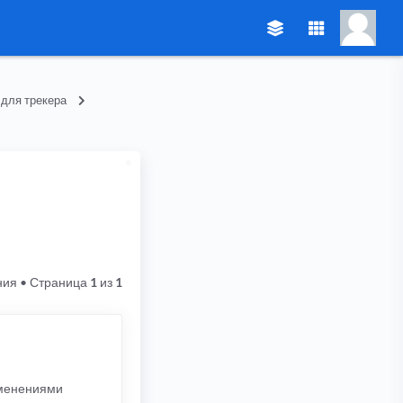
 для трекера
ния
• Страница
1
из
1
зменениями