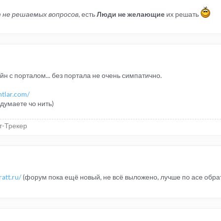
 не решаемых вопросов
, есть
Люди не желающие
их решать
н с порталом... без портала не очень симпатично.
ntlar.com/
думаете чо нить)
т-Трекер
ratt.ru/
(форум пока ещё новый, не всё выложено, лучше по асе обрат