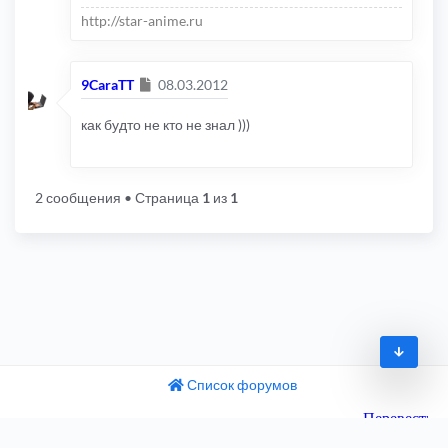
http://star-anime.ru
Сообщение
9CaraTT
08.03.2012
как будто не кто не знал )))
2 сообщения
• Страница
1
из
1
Список форумов
© 2009-2026