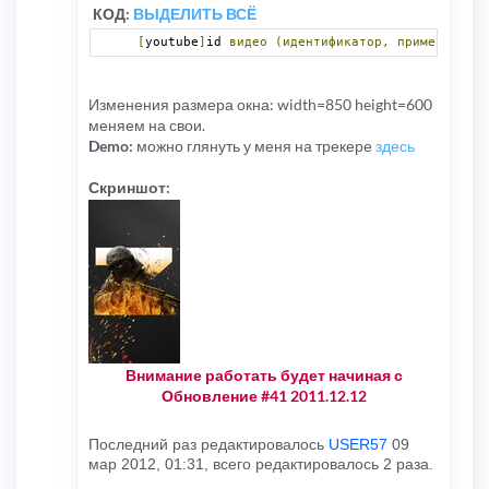
КОД:
ВЫДЕЛИТЬ ВСЁ
[
youtube
]
id 
видео
(идентификатор,
пример:
 jfgy
Изменения размера окна: width=850 height=600
меняем на свои.
Demo:
можно глянуть у меня на трекере
здесь
Скриншот:
Внимание работать будет начиная с
Обновление #41 2011.12.12
Последний раз редактировалось
USER57
09
мар 2012, 01:31, всего редактировалось 2 раза.