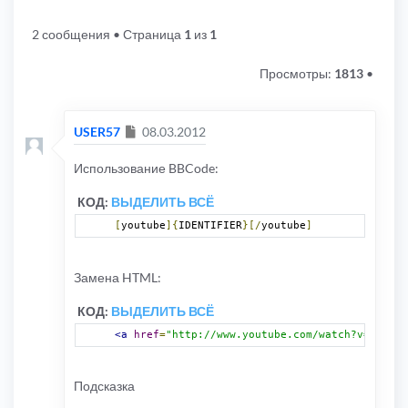
2 сообщения
• Страница
1
из
1
Просмотры:
1813
•
Сообщение
USER57
08.03.2012
Использование BBCode:
КОД:
ВЫДЕЛИТЬ ВСЁ
[
youtube
]{
IDENTIFIER
}[/
youtube
]
Замена HTML:
КОД:
ВЫДЕЛИТЬ ВСЁ
<a
href
=
"http://www.youtube.com/watch?v={IDENT
Подсказка