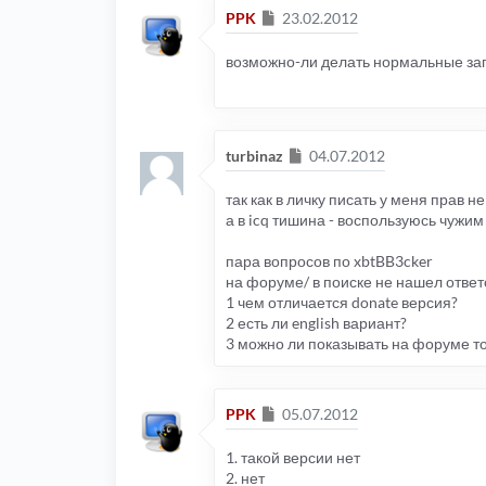
Сообщение
PPK
23.02.2012
возможно-ли делать нормальные заг
Сообщение
turbinaz
04.07.2012
так как в личку писать у меня прав н
а в icq тишина - воспользуюсь чужи
пара вопросов по xbtBB3cker
на форуме/ в поиске не нашел ответ
1 чем отличается donate версия?
2 есть ли english вариант?
3 можно ли показывать на форуме т
Сообщение
PPK
05.07.2012
1. такой версии нет
2. нет