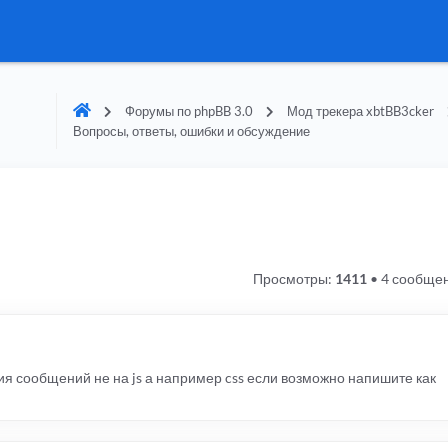
Форумы по phpBB 3.0
Мод трекера xbtBB3cker
Вопросы, ответы, ошибки и обсуждение
Просмотры:
1411
•
4 сообще
я сообщений не на js а например css если возможно напишите как