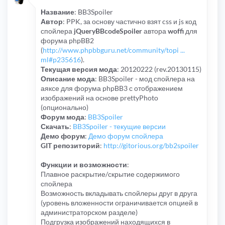
Название
: BB3Spoiler
Автор
: PPK, за основу частично взят css и js код
спойлера
jQueryBBcodeSpoiler
автора
woffi
для
форума phpBB2
(
http://www.phpbbguru.net/community/topi ...
ml#p235616
).
Текущая версия мода
: 20120222 (rev.20130115)
Описание мода
: BB3Spoiler - мод спойлера на
аяксе для форума phpBB3 с отображением
изображений на основе prettyPhoto
(опционально)
Форум мода
:
BB3Spoiler
Скачать
:
BB3Spoiler - текущие версии
Демо форум
:
Демо форум спойлера
GIT репозиторий
:
http://gitorious.org/bb2spoiler
Функции и возможности
:
Плавное раскрытие/скрытие содержимого
спойлера
Возможность вкладывать спойлеры друг в друга
(уровень вложенности ограничивается опцией в
администраторском разделе)
Подгрузка изображений находящихся в