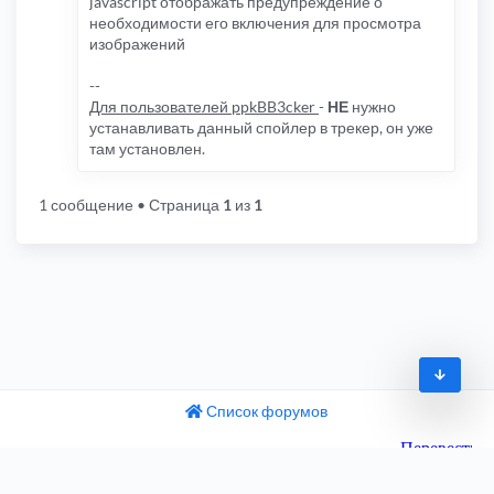
javascript отображать предупреждение о
необходимости его включения для просмотра
изображений
--
Для пользователей ppkBB3cker
-
НЕ
нужно
устанавливать данный спойлер в трекер, он уже
там установлен.
1 сообщение
• Страница
1
из
1
Список форумов
© 2009-2026
одный текст