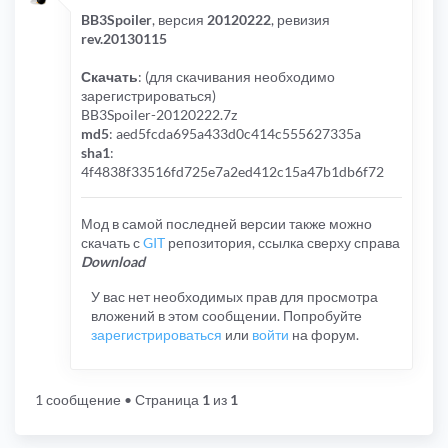
BB3Spoiler
, версия
20120222
, ревизия
rev.20130115
Скачать
: (для скачивания необходимо
зарегистрироваться)
BB3Spoiler-20120222.7z
md5
: aed5fcda695a433d0c414c555627335a
sha1
:
4f4838f33516fd725e7a2ed412c15a47b1db6f72
Мод в самой последней версии также можно
скачать с
GIT
репозитория, ссылка сверху справа
Download
У вас нет необходимых прав для просмотра
вложений в этом сообщении. Попробуйте
зарегистрироваться
или
войти
на форум.
1 сообщение
• Страница
1
из
1