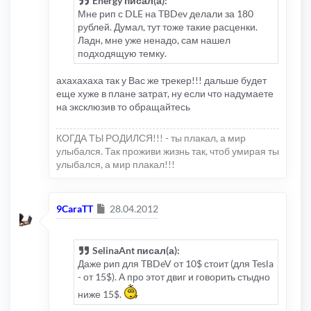
Energy писал(а):
Мне рип с DLE на TBDev делали за 180
рублей. Думал, тут тоже такие расценки.
Ладн, мне уже ненадо, сам нашел
подходящую темку.
ахахахаха так у Вас же трекер!!! дальше будет
еще хуже в плане затрат, ну если что надумаете
на эксклюзив то обращайтесь
КОГДА ТЫ РОДИЛСЯ!!! - ты плакал, а мир
улыбался. Так проживи жизнь так, чтоб умирая ты
улыбался, а мир плакал!!!
Сообщение
9CaraTT
28.04.2012
SelinaAnt писал(а):
Даже рип для TBDeV от 10$ стоит (для Tesla
- от 15$). А про этот двиг и говорить стыдно
ниже 15$.