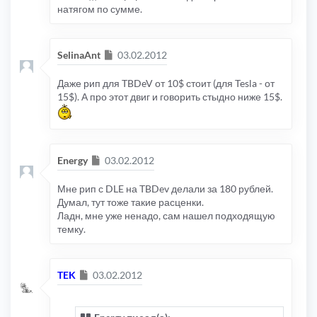
натягом по сумме.
Сообщение
SelinaAnt
03.02.2012
Даже рип для TBDeV от 10$ стоит (для Tesla - от
15$). А про этот двиг и говорить стыдно ниже 15$.
Сообщение
Energy
03.02.2012
Мне рип с DLE на TBDev делали за 180 рублей.
Думал, тут тоже такие расценки.
Ладн, мне уже ненадо, сам нашел подходящую
темку.
Сообщение
TEK
03.02.2012