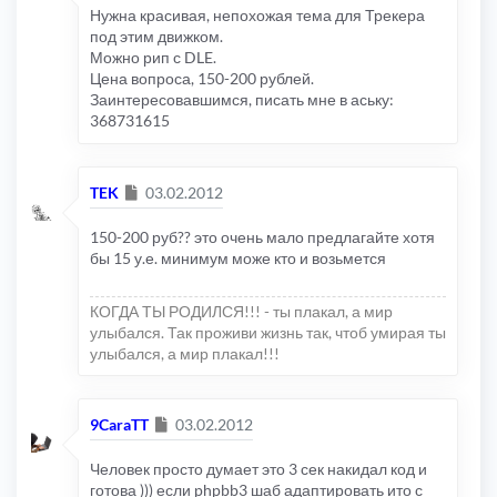
Нужна красивая, непохожая тема для Трекера
под этим движком.
Можно рип с DLE.
Цена вопроса, 150-200 рублей.
Заинтересовавшимся, писать мне в аську:
368731615
Сообщение
TEK
03.02.2012
150-200 руб?? это очень мало предлагайте хотя
бы 15 у.е. минимум може кто и возьмется
КОГДА ТЫ РОДИЛСЯ!!! - ты плакал, а мир
улыбался. Так проживи жизнь так, чтоб умирая ты
улыбался, а мир плакал!!!
Сообщение
9CaraTT
03.02.2012
Человек просто думает это 3 сек накидал код и
готова ))) если phpbb3 шаб адаптировать ито с