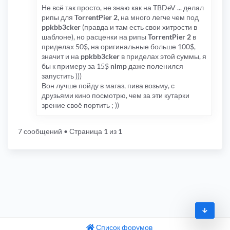
Не всё так просто, не знаю как на TBDeV ... делал
рипы для
TorrentPier 2
, на много легче чем под
ppkbb3cker
(правда и там есть свои хитрости в
шаблоне), но расценки на рипы
TorrentPier 2
в
приделах 50$, на оригинальные больше 100$,
значит и на
ppkbb3cker
в приделах этой суммы, я
бы к примеру за 15$
nimp
даже поленился
запустить )))
Вон лучше пойду в магаз, пива возьму, с
друзьями кино посмотрю, чем за эти кутарки
зрение своё портить ; ))
7 сообщений
• Страница
1
из
1
Список форумов