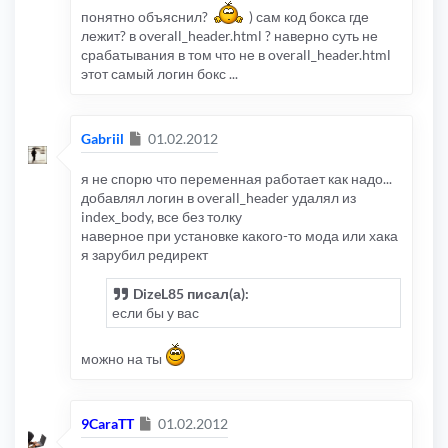
понятно объяснил?
) сам код бокса где
лежит? в overall_header.html ? наверно суть не
срабатывания в том что не в overall_header.html
этот самый логин бокс ...
Сообщение
Gabriil
01.02.2012
я не спорю что переменная работает как надо...
добавлял логин в overall_header удалял из
index_body, все без толку
наверное при установке какого-то мода или хака
я зарубил редирект
DizeL85 писал(а):
если бы у вас
можно на ты
Сообщение
9CaraTT
01.02.2012