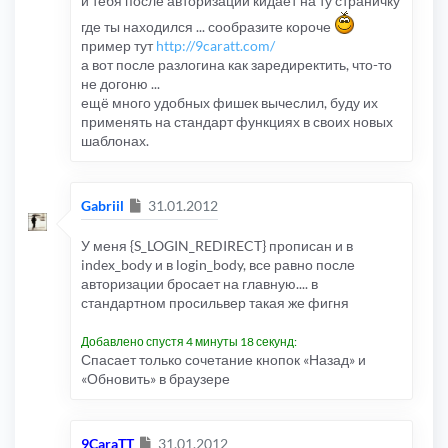
и тебя после авторизации кидает на ту страничку
где ты находился ... сообразите короче
пример тут
http://9caratt.com/
а вот после разлогина как заредиректить, что-то
не догоню ...
ещё много удобных фишек вычеслил, буду их
применять на стандарт функциях в своих новых
шаблонах.
Сообщение
Gabriil
31.01.2012
У меня {S_LOGIN_REDIRECT} прописан и в
index_body и в login_body, все равно после
авторизации бросает на главную.... в
стандартном просильвер такая же фигня
Добавлено спустя 4 минуты 18 секунд:
Спасает только сочетание кнопок «Назад» и
«Обновить» в браузере
Сообщение
9CaraTT
31.01.2012