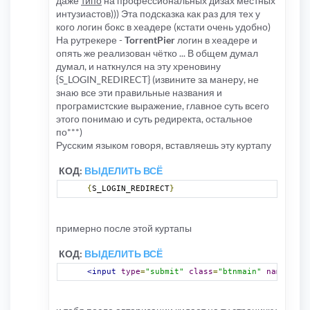
даже
типо
на профессиональных дизах местных
интузиастов))) Эта подсказка как раз для тех у
кого логин бокс в хеадере (кстати очень удобно)
На рутрекере -
TorrentPier
логин в хеадере и
опять же реализован чётко ... В общем думал
думал, и наткнулся на эту хреновину
{S_LOGIN_REDIRECT} (извините за манеру, не
знаю все эти правильные названия и
програмистские выражение, главное суть всего
этого понимаю и суть редиректа, остальное
по***)
Русским языком говоря, вставляешь эту куртапу
КОД:
ВЫДЕЛИТЬ ВСЁ
{
S_LOGIN_REDIRECT
}
примерно после этой куртапы
КОД:
ВЫДЕЛИТЬ ВСЁ
<input
type
=
"submit"
class
=
"btnmain"
name
=
"log