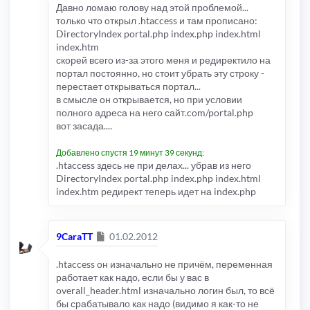
Давно ломаю голову над этой проблемой...
только что открыл .htaccess и там прописано:
DirectoryIndex portal.php index.php index.html
index.htm
скорей всего из-за этого меня и редиректило на
портал постоянно, но стоит убрать эту строку -
перестает открываться портал...
в смысле он открывается, но при условии
полного адреса на него сайт.com/portal.php
вот засада....
Добавлено спустя 19 минут 39 секунд:
.htaccess здесь не при делах... убрав из него
DirectoryIndex portal.php index.php index.html
index.htm редирект теперь идет на index.php
Сообщение
9CaraTT
01.02.2012
.htaccess он изначально не причём, переменная
работает как надо, если бы у вас в
overall_header.html изначально логин был, то всё
бы срабатывало как надо (видимо я как-то не