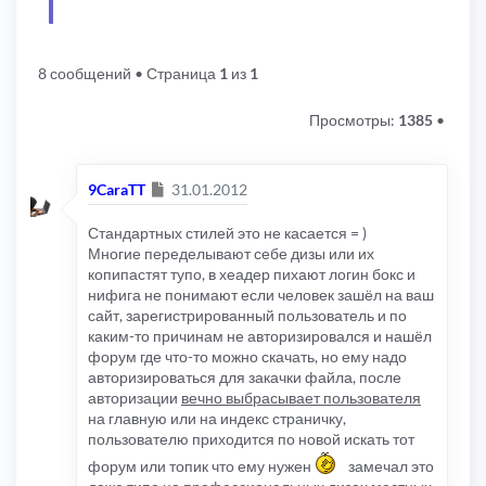
8 сообщений
• Страница
1
из
1
Просмотры:
1385
•
Сообщение
9CaraTT
31.01.2012
Стандартных стилей это не касается = )
Многие переделывают себе дизы или их
копипастят тупо, в хеадер пихают логин бокс и
нифига не понимают если человек зашёл на ваш
сайт, зарегистрированный пользователь и по
каким-то причинам не авторизировался и нашёл
форум где что-то можно скачать, но ему надо
авторизироваться для закачки файла, после
авторизации
вечно выбрасывает пользователя
на главную или на индекс страничку,
пользователю приходится по новой искать тот
форум или топик что ему нужен
замечал это