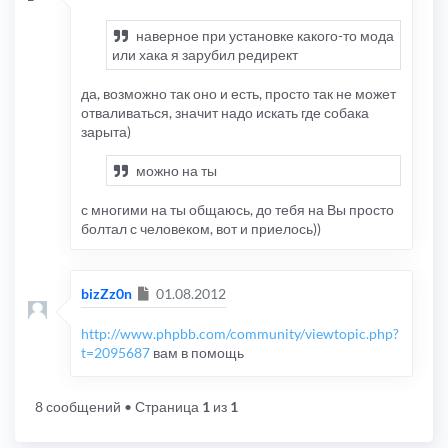
наверное при установке какого-то мода
или хака я зарубил редирект
да, возможно так оно и есть, просто так не может
отваливаться, значит надо искать где собака
зарыта)
можно на ты
с многими на ты общаюсь, до тебя на Вы просто
болтал с человеком, вот и приелось))
Сообщение
bizZz0n
01.08.2012
http://www.phpbb.com/community/viewtopic.php?
t=2095687
вам в помощь
8 сообщений
• Страница
1
из
1