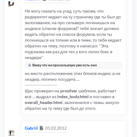
Не могу сказать на угад, суть такова, что
редиректит кидает на ту страничку где ты был до
залогивания, на про сильвере логинишься на
индексе (списке форумов)? тебя значит должно
кидать обратно на список форумов, если ты
логинишься на топике или в теме, то тебя кидает
обратно на тему, поэтому я написал: "Эта
подсказка как раз для тех у кого логин бокс в
хеадере"
Вижу что на просильвере уже есть оно
но место расположение этих блоков индекс а не
хеадер, логично посудить ...
---------------------
Щас проверил на
prosilver
шаблоне, работает
всё ... выдрал из
index_body.html
и поставил в
overall_header.html
, залогинился с темы, кинуло
обратно на ту тему где был до этого.
Сообщение
Gabriil
01.02.2012