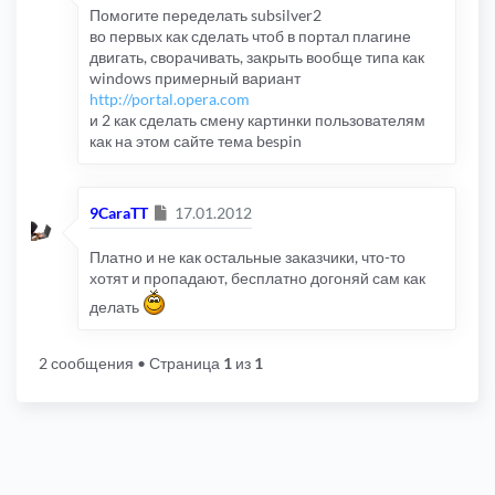
Помогите переделать subsilver2
во первых как сделать чтоб в портал плагине
двигать, сворачивать, закрыть вообще типа как
windows примерный вариант
http://portal.opera.com
и 2 как сделать смену картинки пользователям
как на этом сайте тема bespin
Сообщение
9CaraTT
17.01.2012
Платно и не как остальные заказчики, что-то
хотят и пропадают, бесплатно догоняй сам как
делать
2 сообщения
• Страница
1
из
1