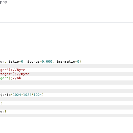
.php
own
,
 $skip
=
0
,
 $bonus
=
0.000
,
 $minratio
=
0
)
eger');//Byte
nteger');//Byte
eger'
);
//Gb
 $skip
*
1024
*
1024
*
1024
)
'
;
own
)
'
;
wn
)