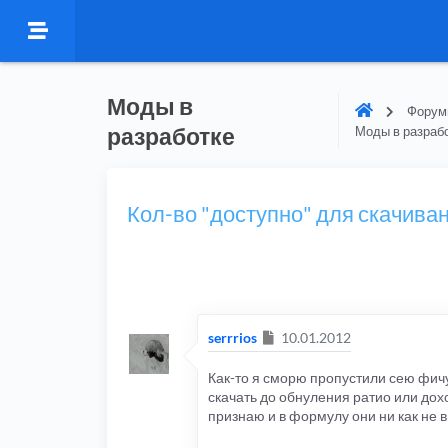
Моды в
Форумы
разработке
Моды в разраб
Кол-во "доступно" для скачиван
Сообщение
serrrios
10.01.2012
Как-то я сморю пропустили сею фичу
скачать до обнуления ратио или дохо
признаю и в формулу они ни как не 