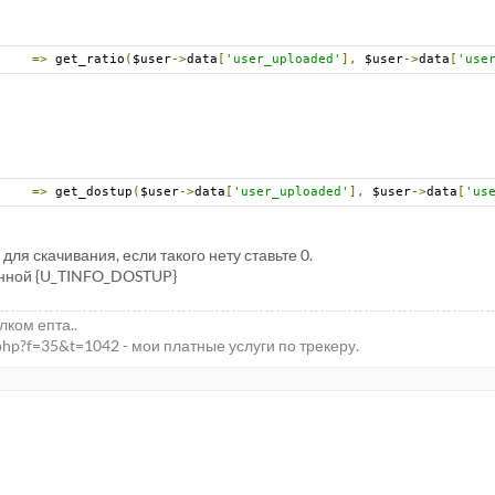
'
;
up
)
=>
 get_ratio
(
$user
->
data
[
'user_uploaded'
],
 $user
->
data
[
'use
ber_format
((
$up 
/
 $minratio
),
2
,
'.'
,
''
);
ber_format
(((
$up 
/
 $minratio
)-
$down
),
2
,
'.'
,
''
);
&& !in_array($dostup, array('Inf.', 'Seed.', 'Leech.', 'None.')))
=>
 get_dostup
(
$user
->
data
[
'user_uploaded'
],
 $user
->
data
[
'us
bonus, 'float');
number_format(($dostup + ($up * $bonus)), 2, '.', '');
для скачивания, если такого нету ставьте 0.
енной {U_TINFO_DOSTUP}
'
;
tup
;
елком епта..
php?f=35&t=1042 - мои платные услуги по трекеру.
d_filesize
(
$dostup
);