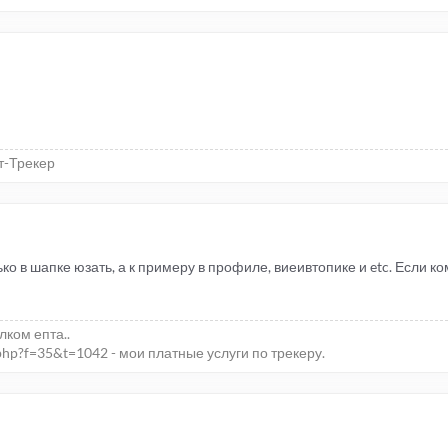
т-Трекер
ко в шапке юзать, а к примеру в профиле, виеивтопике и etc. Если к
елком епта..
php?f=35&t=1042 - мои платные услуги по трекеру.