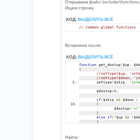
Открываем файл \includes\functions
Ищем строчку
КОД:
ВЫДЕЛИТЬ ВСЁ
// Common global functions
Вставляем после:
КОД:
ВЫДЕЛИТЬ ВСЁ
function
 get_dostup
(
$up
,
 $d
{
//settype($up, 'int
//settype($down, 'i
	settype
(
$skip
,
'int
	$dostup
=
0
;
if
(
$skip 
&&
 $down 
<
{
		$dostup
=
'=)
}
else
if
(!
$up 
&&
!
$d
{
		$dostup
=
'=|
}
else
if
(!
$up 
&&
 $do
Найти:
{