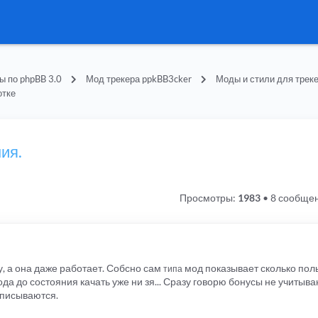
 по phpBB 3.0
Мод трекера ppkBB3cker
Моды и стили для трек
отке
ия.
Просмотры:
1983
•
8 сообще
, а она даже работает. Собсно сам
мод показывает сколько пол
типа
да до состояния качать уже ни зя... Сразу говорю бонусы не учитываю
вписываются.