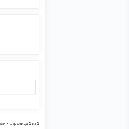
ний
• Страница
1
из
1