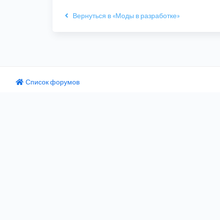
Вернуться в «Моды в разработке»
Список форумов
одный текст
ните этот перевод
 отзыв поможет нам улучшить Google Переводчик