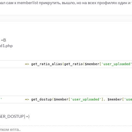
ал сам к memberlist прикрутить, вышло, но на всех профилях один и 
 =В
dd1.php
'
=>
 get_ratio_alias
(
get_ratio
(
$member
[
'user_uploaded
P'
=>
 get_dostup
(
$member
[
'user_uploaded'
],
 $member
[
'us
ER_DOSTUP} =)
елком епта..