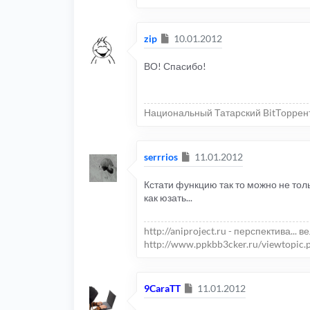
Сообщение
zip
10.01.2012
ВО! Спасибо!
Национальный Татарский BitТоррен
Сообщение
serrrios
11.01.2012
Кстати функцию так то можно не толь
как юзать...
http://aniproject.ru - перспектива... в
http://www.ppkbb3cker.ru/viewtopic.
Сообщение
9CaraTT
11.01.2012