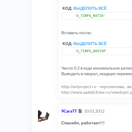
		$dostup
=
'=)
КОД:
ВЫДЕЛИТЬ ВСЁ
}
else
if
(!
$down 
&&
 $
'U_TINFO_RATIO'
{
		$dostup
=
num
}
else
Вставить после:
{
		$dostup
=
num
}
КОД:
ВЫДЕЛИТЬ ВСЁ
//	if($bonus!=0.000 
//	{
'U_TINFO_DOSTUP'
//		settype($
//		$dostup=
//	}
if
(
$dostup
<
0
)
Число 0.3 в коде минимальное ратио 
{
Выводить в оверал_хеадере перем
		$dostup
=
'=(
return
 $dos
}
else
http://aniproject.ru - перспектива... в
{
http://www.ppkbb3cker.ru/viewtopic.
return
 get_formatte
}
}
Сообщение
9CaraTT
10.01.2012
Спасибо, работает!!!