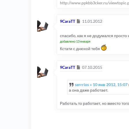
http://www.ppkbb3cker.ru/viewtopic.
Сообщение
9CaraTT
11.01.2012
спасибо, как я не додумался прост
добавлено 13 января
Кстати с днюхой тебя
Сообщение
9CaraTT
07.10.2015
serrrios » 10 янв 2012, 15:07
а она даже работает.
Работать то работает, но вместо тог