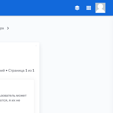
ера
ний
• Страница
1
из
1
ьзователь может
тся, я их не