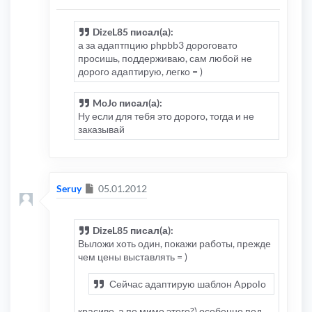
DizeL85 писал(а):
а за адаптпцию phpbb3 дороговато
просишь, поддерживаю, сам любой не
дорого адаптирую, легко = )
MoJo писал(а):
Ну если для тебя это дорого, тогда и не
заказывай
Сообщение
Seruy
05.01.2012
DizeL85 писал(а):
Выложи хоть один, покажи работы, прежде
чем цены выставлять = )
Сейчас адаптирую шаблон Appolo
красиво, а по мимо этого?) особенно под