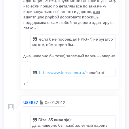
адаптация, 30-50, с нуля может доходить до 100$
ито если прямо по деталям всё по заказчику
индивидуально всё, может и дороже,
а за
адаптпцию
phpbb3
дороговато просишь,
поддерживаю, сам любой не дорого адаптирую,
легко = )
если б не пообещал PPK(=*) не ругатсо
матом, обматерил бы...
дыа, наверно бы тоже) залётный парень наверно
= )
http://www.top-anime.ru/
- слабо э?
+ 1
Сообщение
USER57
05.01.2012
DizeL85 писал(а):
дыа, наверно бы тоже) залётный парень