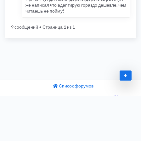
же написал что адаптирую гораздо дешевле, чем
читаешь не пойму!
9 сообщений
• Страница
1
из
1
Список форумов
© 2009-2026
одный текст
ните этот перевод
Часовой пояс:
UTC+04:00
 отзыв поможет нам улучшить Google Переводчик