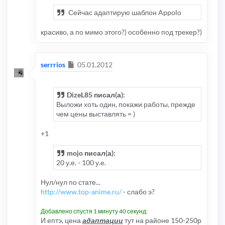
Сейчас адаптирую шаблон Appolo
красиво, а по мимо этого?) особенно под трекер?)
Сообщение
serrrios
05.01.2012
DizeL85 писал(а):
Выложи хоть один, покажи работы, прежде
чем цены выставлять = )
+1
mojo писал(а):
20 у.е. - 100 у.е.
Нул/нул по стате...
http://www.top-anime.ru/
- слабо э?
Добавлено спустя 1 минуту 40 секунд:
И ептэ, цена
адаптации
тут на районе 150-250р