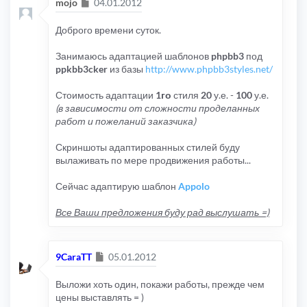
Сообщение
mojo
04.01.2012
Доброго времени суток.
Занимаюсь адаптацией шаблонов
phpbb3
под
ppkbb3cker
из базы
http://www.phpbb3styles.net/
Стоимость адаптации
1го
стиля
20
у.е. -
100
у.е.
(в зависимости от сложности проделанных
работ и пожеланий заказчика)
Скриншоты адаптированных стилей буду
вылаживать по мере продвижения работы...
Сейчас адаптирую шаблон
Appolo
Все Ваши предложения буду рад выслушать =)
Сообщение
9CaraTT
05.01.2012
Выложи хоть один, покажи работы, прежде чем
цены выставлять = )