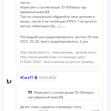
так то...
Норм рип с ссылке выше 33-50(через чур
увереный макс)$$
Так что хорошенько обдумайте свои ценники и
мощи....(если б не пообещал PPK(=*) не ругатсо
матом, обматерил бы.....)........
Последний раз редактировалось
serrrios
05 янв
2012, 01:29, всего редактировалось 1 раз.
http://aniproject.ru - перспектива... велком епта..
http://www.ppkbb3cker.ru/viewtopic.php?
f=35&t=1042 - мои платные услуги по трекеру.
Сообщение
9CaraTT
05.01.2012
Норм рип с ссылке выше 33-50(через
чур увереный макс)$$
Да вот тоже с джумлы к примеру стиль