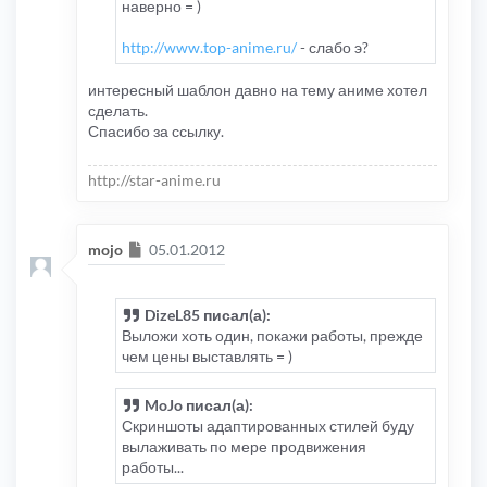
наверно = )
http://www.top-anime.ru/
- слабо э?
интересный шаблон давно на тему аниме хотел
сделать.
Спасибо за ссылку.
http://star-anime.ru
Сообщение
mojo
05.01.2012
DizeL85 писал(а):
Выложи хоть один, покажи работы, прежде
чем цены выставлять = )
MoJo писал(а):
Скриншоты адаптированных стилей буду
вылаживать по мере продвижения
работы...