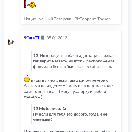
Интересует шаблон адаптация, незнаю как
верно назвать, ну чтобы расположение
форума и блоков было как на rutracker-е.
Национальный Татарский BitТоррент-Трекер
Сообщение
9CaraTT
05.01.2012
Интересует шаблон адаптация, незнаю
как верно назвать, ну чтобы расположение
форума и блоков было как на rutracker-е.
пиши в личку, лежит шаблон рутрекера с
блоками на индексе = ) могу и на портале тоже
самое, пол часа = ) могу руссторку и любой
трекер = )
MoJo писал(а):
Ну если для тебя это дорого, тогда и не
заказывай
Причём тут для меня дорого, дорого за работу, я