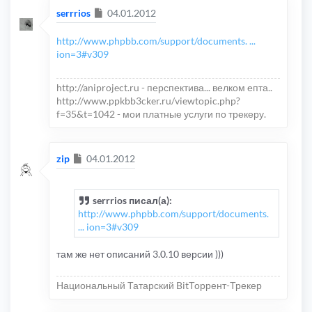
Сообщение
serrrios
04.01.2012
http://www.phpbb.com/support/documents. ...
ion=3#v309
http://aniproject.ru - перспектива... велком епта..
http://www.ppkbb3cker.ru/viewtopic.php?
f=35&t=1042 - мои платные услуги по трекеру.
Сообщение
zip
04.01.2012
serrrios писал(а):
http://www.phpbb.com/support/documents.
... ion=3#v309
там же нет описаний 3.0.10 версии )))
Национальный Татарский BitТоррент-Трекер