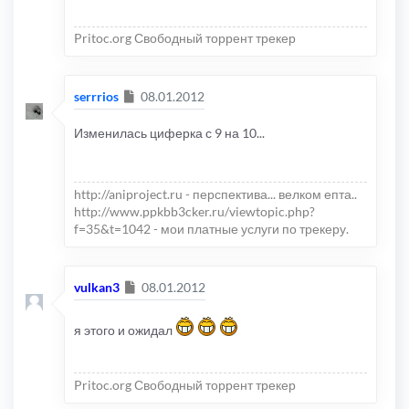
Pritoc.org Свободный торрент трекер
Сообщение
serrrios
08.01.2012
Изменилась циферка с 9 на 10...
http://aniproject.ru - перспектива... велком епта..
http://www.ppkbb3cker.ru/viewtopic.php?
f=35&t=1042 - мои платные услуги по трекеру.
Сообщение
vulkan3
08.01.2012
я этого и ожидал
Pritoc.org Свободный торрент трекер