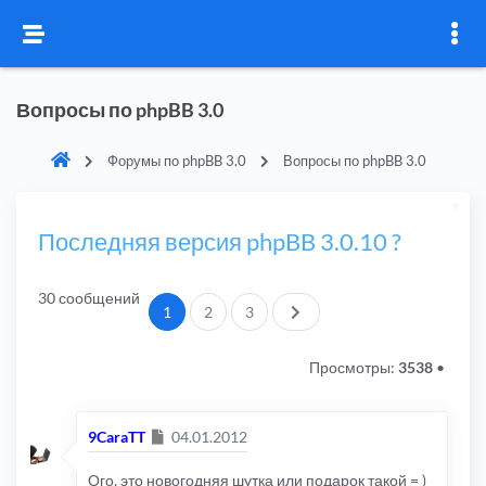
Вопросы по phpBB 3.0
Форумы по phpBB 3.0
Вопросы по phpBB 3.0
Последняя версия phpBB 3.0.10 ?
30 сообщений
След.
1
2
3
Просмотры:
3538
•
Сообщение
9CaraTT
04.01.2012
Ого, это новогодняя шутка или подарок такой = )