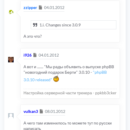
Сообщение
zzipper
04.01.2012
1.i. Changes since 3.0.9
А это что?
Сообщение
i926
04.01.2012
А вот и ....... "Мы рады объявить о выпуске phpBB
"новогодний подарок Берти" 3.0.10 -
"phpBB
3.0.10 released"
Настройка серверной части трекера - ppkbb3cker
Сообщение
vulkan3
08.01.2012
А чего там изменилось то можете тут по русски
написать