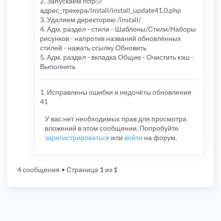
2. Запускаем http://
адрес_трекера/install/install_update41.0.php
3. Удаляем директорию /install/
4. Адм. раздел - стили - Шаблоны/Стили/Наборы
рисунков - напротив названий обновлённых
стилей - нажать ссылку Обновить
5. Адм. раздел - вкладка Общие - Очистить кэш -
Выполнить
1. Исправлены ошибки и недочёты обновления
41
У вас нет необходимых прав для просмотра
вложений в этом сообщении. Попробуйте
зарегистрироваться
или
войти
на форум.
4 сообщения
• Страница
1
из
1