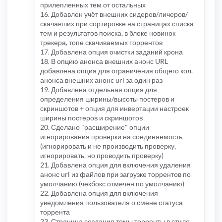
прилепленных тем от остальных
16. Добавлен учёт внешних сидеров/личеров/
скачавших при сортировке на страницах списка
тем и результатов поиска, в блоке новинок
трекера, топе скачиваемых торрентов
17. Добавлена опция очистки заданий крона
18. В опцию анонса внешних анонс URL
добавлена опция для ограничения общего кол.
анонса внешних анонс url за один раз
19. Добавлена отдельная опция для
определения ширины/высоты постеров и
скриншотов + опция для инвертации настроек
ширины постеров и скриншотов
20. Сделано "расширение" опции
игнорирования проверки на соединяемость
(игнорировать и не производить проверку,
игнорировать, но проводить проверку)
21. Добавлена опция для включения удаления
анонс url из файлов при загрузке торрентов по
умолчанию (чекбокс отмечен по умолчанию)
22. Добавлена опция для включения
уведомления пользователя о смене статуса
торрента
23. Страница создания темы торренты в стиле