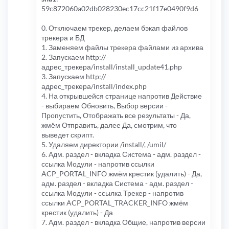
59c872060a02db028230ec17cc21f17e0490f9d6
0. Отключаем трекер, делаем бэкап файлов
трекера и БД
1. Заменяем файлы трекера файлами из архива
2. Запускаем http://
адрес_трекера/install/install_update41.php
3. Запускаем http://
адрес_трекера/install/index.php
4. На открывшейся странице напротив Действие
- выбираем Обновить, Выбор версии -
Пропустить, Отображать все результаты - Да,
жмём Отправить, далее Да, смотрим, что
выведет скрипт.
5. Удаляем директории /install/, /umil/
6. Адм. раздел - вкладка Система - адм. раздел -
ссылка Модули - напротив ссылки
ACP_PORTAL_INFO жмём крестик (удалить) - Да,
адм. раздел - вкладка Система - адм. раздел -
ссылка Модули - ссылка Трекер - напротив
ссылки ACP_PORTAL_TRACKER_INFO жмём
крестик (удалить) - Да
7. Адм. раздел - вкладка Общие, напротив версии