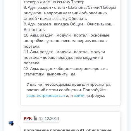
трекера жмём на ссылку Трекер
8. Адм. раздел - стили - Шаблоны/Стили/Наборы
рисунков - напротив названий обновлённых
стилей - нажать ссылку Обновить
9. Адм. раздел - вкладка Общие - Очистить кэш -
Выполнить
10. Адм. раздел - модули - портал - основные
настройки - устанавливаем ширину колонок
портала
11. Адм. раздел - модули - портал - модули
портала - добавляем/удаляем модули на
портале
12. Адм. раздел - общие - синхронизировать
статистику - выполнить - да
У вас нет необходимых прав для просмотра
вложений в этом сообщении. Попробуйте
зарегистрироваться
или
войти
на форум.
Сообщение
PPK
13.12.2011
Дополнение к обновлению 41, обновление