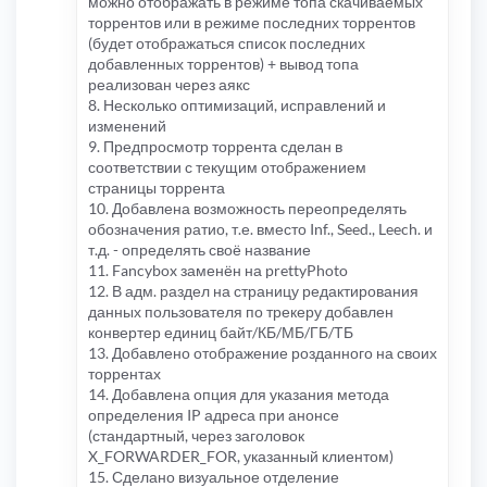
можно отображать в режиме топа скачиваемых
торрентов или в режиме последних торрентов
(будет отображаться список последних
добавленных торрентов) + вывод топа
реализован через аякс
8. Несколько оптимизаций, исправлений и
изменений
9. Предпросмотр торрента сделан в
соответствии с текущим отображением
страницы торрента
10. Добавлена возможность переопределять
обозначения ратио, т.е. вместо Inf., Seed., Leech. и
т.д. - определять своё название
11. Fancybox заменён на prettyPhoto
12. В адм. раздел на страницу редактирования
данных пользователя по трекеру добавлен
конвертер единиц байт/КБ/МБ/ГБ/ТБ
13. Добавлено отображение розданного на своих
торрентах
14. Добавлена опция для указания метода
определения IP адреса при анонсе
(стандартный, через заголовок
X_FORWARDER_FOR, указанный клиентом)
15. Сделано визуальное отделение