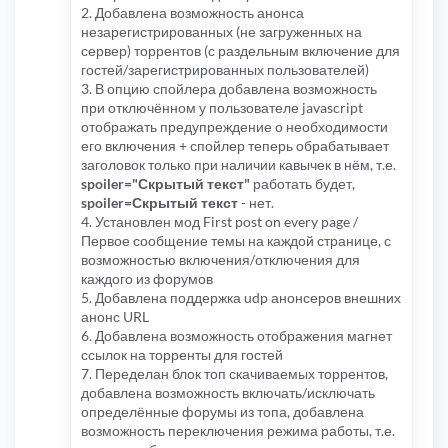
2. Добавлена возможность анонса
незарегистрированных (не загруженных на
сервер) торрентов (с раздельным включение для
гостей/зарегистрированных пользователей)
3. В опцию спойлера добавлена возможность
при отключённом у пользователе javascript
отображать предупреждение о необходимости
его включения + спойлер теперь обрабатывает
заголовок только при наличии кавычек в нём, т.е.
spoiler="Скрытый текст"
работать будет,
spoiler=Скрытый текст
- нет.
4. Установлен мод First post on every page /
Первое сообщение темы на каждой странице, с
возможностью включения/отключения для
каждого из форумов
5. Добавлена поддержка udp анонсеров внешних
анонс URL
6. Добавлена возможность отображения магнет
ссылок на торренты для гостей
7. Переделан блок топ скачиваемых торрентов,
добавлена возможность включать/исключать
определённые форумы из топа, добавлена
возможность переключения режима работы, т.е.