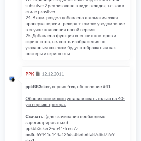
subsulver2 реализована в виде вкладок, т.е. как в
стиле prosilver
24. В адм. раздел добавлена автоматическая
проверка версии трекера + там-же уведомление
в случае появления новой версии
25. Добавлена функция внешних постеров и
скриншотов, т.е. соотв. изображения по
указанным ссылкам будут отображаться как
постеры и скриншоты
Сообщение
PPK
12.12.2011
ppkBB3cker
, версия
free
, обновление
#41
Обновление можно устанавливать только на 40-
ую версию трекера.
Скачать
: (для скачивания необходимо
зарегистрироваться)
ppkbb3cker2-up41-free.7z
md5
: 69441d144a126dcd8e6b6fa87d8d72e9
sha1
: