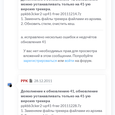
можно устанавливать только на 41-ую
версию трекера.
ppkbb3cker2-up41-free-20111214.7z
1. Заменить файлы трекера файлами из архива.
2. Обновить стили, очистить кеш.
а. исправлено несколько ошибок и недочётов
обновления 41
У вас нет необходимых прав для просмотра
вложений в этом сообщении. Попробуйте
зарегистрироваться
или
войти
на форум.
Сообщение
PPK
28.12.2011
Дополнение к обновлению 41, обновление
можно устанавливать только на 41-ую
версию трекера
ppkbb3cker2-up41-free-20111228.7z
1. Заменяем файлы трекера файлами из архива