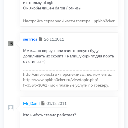
и в пользу uLogin.
Он якобы лишён багов Логинзы
Настройка серверной части трекера - ppkbb3cker
Сообщение
serrrios
26.11.2011
Ммм.....по серчу, если заинтересует буду
допиливать их скрипт + напишу скрипт для порта
с логинзы =)
http://aniproject.ru - перспектива... велком епта..
http://www.ppkbb3cker.ru/viewtopic.php?
f=35&t=1042 - мои платные услуги по трекеру.
Сообщение
Mr_Danil
01.12.2011
Кто нибуть ставил работает?