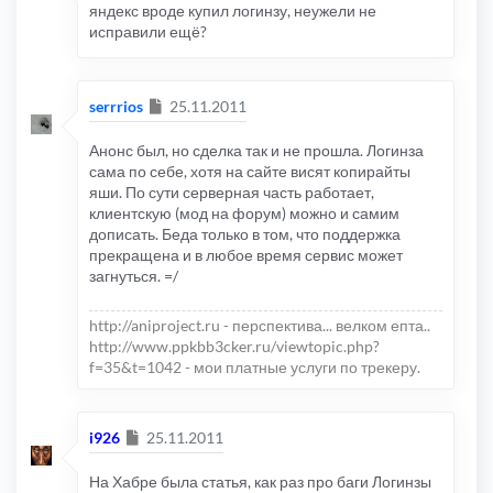
яндекс вроде купил логинзу, неужели не
исправили ещё?
Сообщение
serrrios
25.11.2011
Анонс был, но сделка так и не прошла. Логинза
сама по себе, хотя на сайте висят копирайты
яши. По сути серверная часть работает,
клиентскую (мод на форум) можно и самим
дописать. Беда только в том, что поддержка
прекращена и в любое время сервис может
загнуться. =/
http://aniproject.ru - перспектива... велком епта..
http://www.ppkbb3cker.ru/viewtopic.php?
f=35&t=1042 - мои платные услуги по трекеру.
Сообщение
i926
25.11.2011
На Хабре была статья, как раз про баги Логинзы