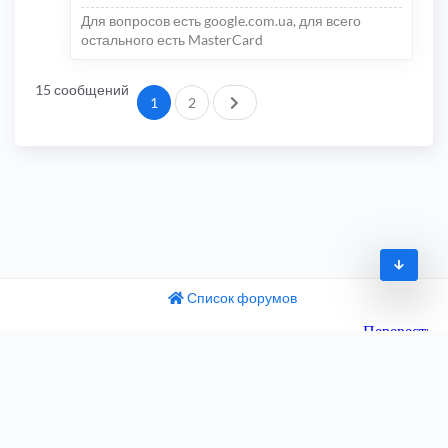
Для вопросов есть google.com.ua, для всего
остального есть MasterCard
15 сообщений
След.
1
2
Список форумов
© 2009-2026
одный текст
ните этот перевод
Часовой пояс:
UTC+04:00
 отзыв поможет нам улучшить Google Переводчик