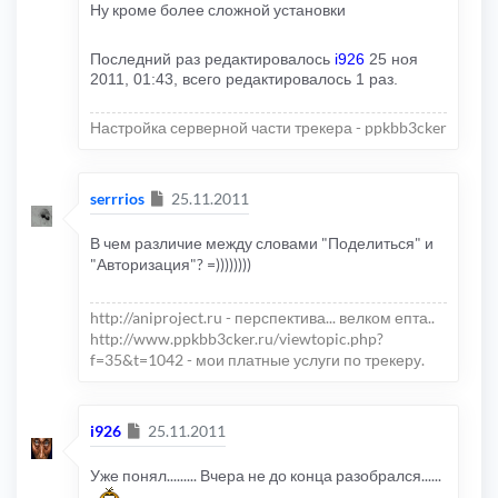
Ну кроме более сложной установки
Последний раз редактировалось
i926
25 ноя
2011, 01:43, всего редактировалось 1 раз.
Настройка серверной части трекера - ppkbb3cker
Сообщение
serrrios
25.11.2011
В чем различие между словами "Поделиться" и
"Авторизация"? =))))))))
http://aniproject.ru - перспектива... велком епта..
http://www.ppkbb3cker.ru/viewtopic.php?
f=35&t=1042 - мои платные услуги по трекеру.
Сообщение
i926
25.11.2011
Уже понял......... Вчера не до конца разобрался......