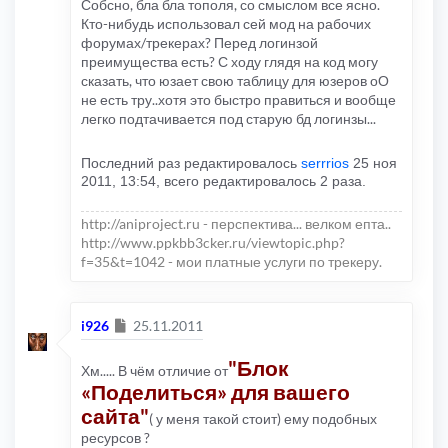
Собсно, бла бла тополя, со смыслом все ясно.
Кто-нибудь использовал сей мод на рабочих
форумах/трекерах? Перед логинзой
преимущества есть? С ходу глядя на код могу
сказать, что юзает свою таблицу для юзеров оО
не есть тру..хотя это быстро правиться и вообще
легко подтачивается под старую бд логинзы...
Последний раз редактировалось
serrrios
25 ноя
2011, 13:54, всего редактировалось 2 раза.
http://aniproject.ru - перспектива... велком епта..
http://www.ppkbb3cker.ru/viewtopic.php?
f=35&t=1042 - мои платные услуги по трекеру.
Сообщение
i926
25.11.2011
"Блок
Хм..... В чём отличие от
«Поделиться» для вашего
сайта"
( у меня такой стоит) ему подобных
ресурсов ?