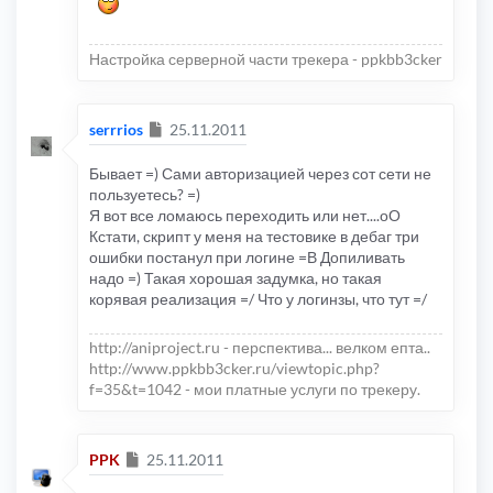
Настройка серверной части трекера - ppkbb3cker
Сообщение
serrrios
25.11.2011
Бывает =) Сами авторизацией через сот сети не
пользуетесь? =)
Я вот все ломаюсь переходить или нет....оО
Кстати, скрипт у меня на тестовике в дебаг три
ошибки постанул при логине =В Допиливать
надо =) Такая хорошая задумка, но такая
корявая реализация =/ Что у логинзы, что тут =/
http://aniproject.ru - перспектива... велком епта..
http://www.ppkbb3cker.ru/viewtopic.php?
f=35&t=1042 - мои платные услуги по трекеру.
Сообщение
PPK
25.11.2011