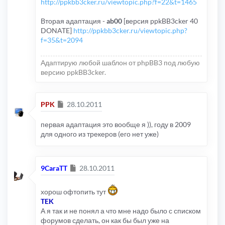
http://ppkbb3cker.ru/viewtopic.php?f=22&t=1465
Вторая адаптация -
ab00
[версия ppkBB3cker 40
DONATE]
http://ppkbb3cker.ru/viewtopic.php?
f=35&t=2094
Адаптирую любой шаблон от phpBB3 под любую
версию ppkBB3cker.
Сообщение
PPK
28.10.2011
первая адаптация это вообще я )), году в 2009
для одного из трекеров (его нет уже)
Сообщение
9CaraTT
28.10.2011
хорош офтопить тут
TEK
А я так и не понял а что мне надо было с списком
форумов сделать, он как бы был уже на