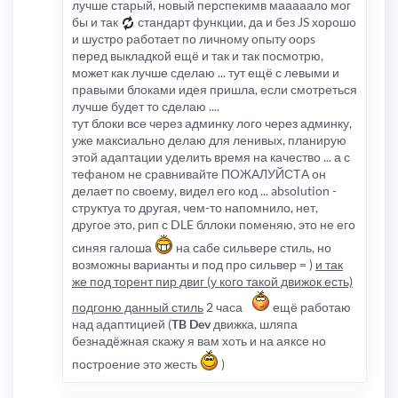
лучше старый, новый перспекимв мааааало мог
бы и так
стандарт функции, да и без JS хорошо
и шустро работает по личному опыту oops
перед выкладкой ещё и так и так посмотрю,
может как лучше сделаю ... тут ещё с левыми и
правыми блоками идея пришла, если смотреться
лучше будет то сделаю ....
тут блоки все через админку лого через админку,
уже максиально делаю для ленивых, планирую
этой адаптации уделить время на качество ... а с
тефаном не сравнивайте ПОЖАЛУЙСТА он
делает по своему, видел его код ... absolution -
структуа то другая, чем-то напомнило, нет,
другое это, рип с DLE бллоки поменяю, это не его
синяя галоша
на сабе сильвере стиль, но
возможны варианты и под про сильвер = )
и так
же под торент пир двиг (у кого такой движок есть)
подгоню данный стиль
2 часа
ещё работаю
над адаптицией (
TB Dev
движка, шляпа
безнадёжная скажу я вам хоть и на аяксе но
построение это жесть
)