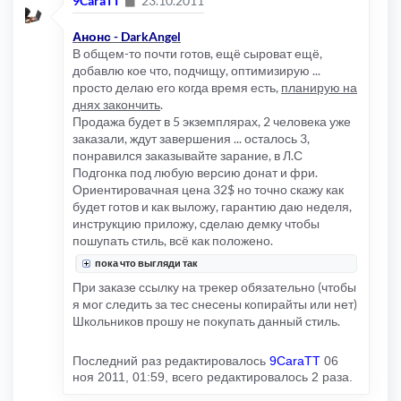
9CaraTT
23.10.2011
Анонс - DarkAngel
В общем-то почти готов, ещё сыроват ещё,
добавлю кое что, подчищу, оптимизирую ...
просто делаю его когда время есть,
планирую на
днях закончить
.
Продажа будет в 5 экземплярах, 2 человека уже
заказали, ждут завершения ... осталось 3,
понравился заказывайте зарание, в Л.С
Подгонка под любую версию донат и фри.
Ориентировачная цена 32$ но точно скажу как
будет готов и как выложу, гарантию даю неделя,
инструкцию приложу, сделаю демку чтобы
пошупать стиль, всё как положено.
пока что выгляди так
При заказе ссылку на трекер обязательно (чтобы
я мог следить за тес снесены копирайты или нет)
Школьников прошу не покупать данный стиль.
Последний раз редактировалось
9CaraTT
06
ноя 2011, 01:59, всего редактировалось 2 раза.