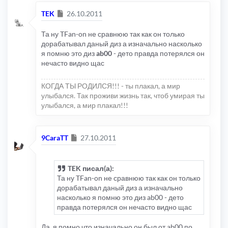
Сообщение
TEK
26.10.2011
Та ну TFan-on не сравнюю так как он только
дорабатывал даный диз а изначально насколько
я помню это диз
ab00
- дето правда потерялся он
нечасто видно щас
КОГДА ТЫ РОДИЛСЯ!!! - ты плакал, а мир
улыбался. Так проживи жизнь так, чтоб умирая ты
улыбался, а мир плакал!!!
Сообщение
9CaraTT
27.10.2011
TEK писал(а):
Та ну TFan-on не сравнюю так как он только
дорабатывал даный диз а изначально
насколько я помню это диз ab00 - дето
правда потерялся он нечасто видно щас
Да, я помно что изначально он был от ab00 по