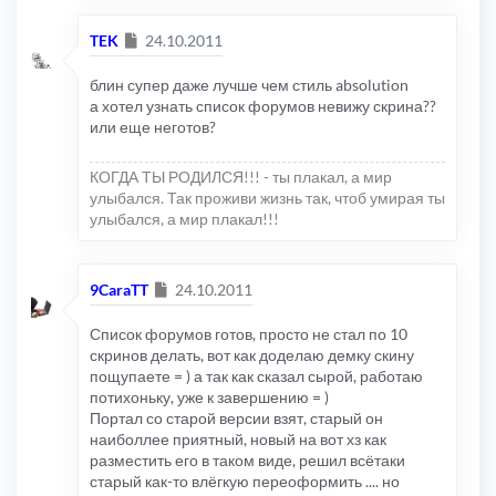
Сообщение
TEK
24.10.2011
блин супер даже лучше чем стиль absolution
а хотел узнать список форумов невижу скрина??
или еще неготов?
КОГДА ТЫ РОДИЛСЯ!!! - ты плакал, а мир
улыбался. Так проживи жизнь так, чтоб умирая ты
улыбался, а мир плакал!!!
Сообщение
9CaraTT
24.10.2011
Список форумов готов, просто не стал по 10
скринов делать, вот как доделаю демку скину
пощупаете = ) а так как сказал сырой, работаю
потихоньку, уже к завершению = )
Портал со старой версии взят, старый он
наиболлее приятный, новый на вот хз как
разместить его в таком виде, решил всётаки
старый как-то влёгкую переоформить .... но