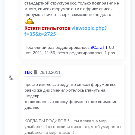
стандартной структуре ксс, только подправил не
много, список форумов он и в африке список
форумов, ничего сверх возможного не делал
Кстати стиль готов
viewtopic.php?
f=35&t=2725
Последний раз редактировалось
9CaraTT
03
ноя 2011, 11:56, всего редактировалось 1 раз.
Сообщение
TEK
28.10.2011
просто имелось в виду что список форумов все
равно же диз сменил хотелось глянуть на
шедевр
ты же знаешь я списку форумов тоже внимание
уделяю
КОГДА ТЫ РОДИЛСЯ!!! - ты плакал, а мир
улыбался. Так проживи жизнь так, чтоб умирая ты
улыбался, а мир плакал!!!