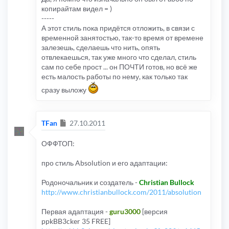
копирайтам видел = )
-----
А этот стиль пока придётся отложить, в связи с
временной занятостью, так-то время от времене
залезешь, сделаешь что нить, опять
отвлекаешься, так уже много что сделал, стиль
сам по себе прост ... он ПОЧТИ готов, но всё же
есть малость работы по нему, как только так
сразу выложу
Сообщение
TFan
27.10.2011
ОФФТОП:
про стиль Absolution и его адаптации:
Родоночальник и создатель -
Christian Bullock
http://www.christianbullock.com/2011/absolution
Первая адаптация -
guru3000
[версия
ppkBB3cker 35 FREE]