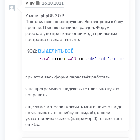
Сообщение
Villy
16.10.2011
У меня phpBB 3.0.9.
Поставил все по инструкции. Все запросы в базу
прошли. В меню появился раздел. Форум
работает, но при включении мода при любых
настройках выдаёт вот это:
КОД:
ВЫДЕЛИТЬ ВСЁ
Fatal
 error
:
Call
 to 
undefined
function
 my_spl
при этом весь форум перестаёт работать
я не программист, подскажите плиз, что нужно
поправить...
-----
еще заметил, если включить мод и ничего нигде
не указывать, то ошибку не выдаёт, а если
указать кол-во ссылок (например 3) то вылетает
ошибка