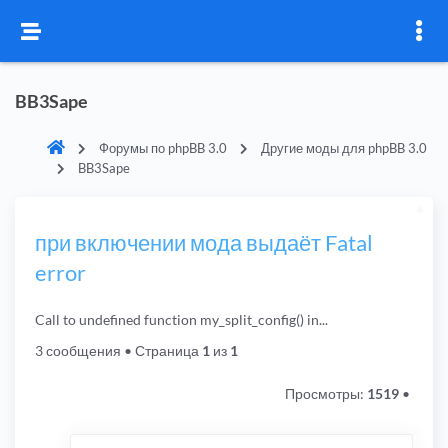
BB3Sape
Форумы по phpBB 3.0
Другие моды для phpBB 3.0
BB3Sape
при включении мода выдаёт Fatal
error
Call to undefined function my_split_config() in...
3 сообщения
• Страница
1
из
1
Просмотры:
1519
•