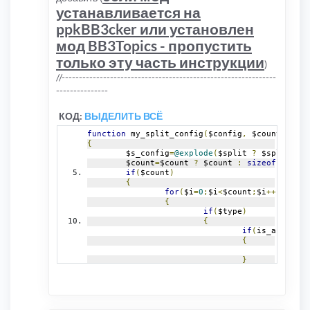
устанавливается на
ppkBB3cker или установлен
мод BB3Topics - пропустить
только эту часть инструкции
)
//--------------------------------------------------------------
---------------
КОД:
ВЫДЕЛИТЬ ВСЁ
function
 my_split_config
(
$config
,
 $count
=
0
,
 $t
{
	$s_config
=
@explode
(
$split 
?
 $split 
:
'
	$count
=
$count 
?
 $count 
:
sizeof
(
$s_con
if
(
$count
)
{
for
(
$i
=
0
;
$i
<
$count
;
$i
++)
{
if
(
$type
)
{
if
(
is_array
(
$t
{
					$s_c
}
else
if
(
@$type
{
					$s_c
}
else