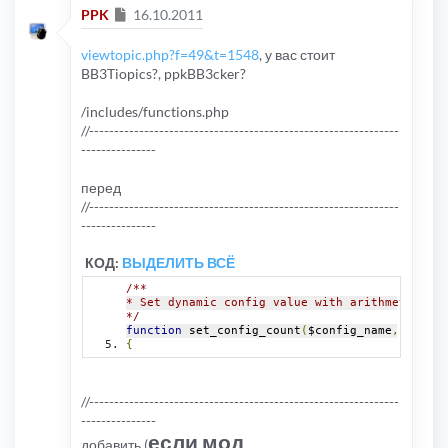
Сообщение
PPK
16.10.2011
viewtopic.php?f=49&t=1548
, у вас стоит
BB3Tiopics?, ppkBB3cker?
/includes/functions.php
//--------------------------------------------------------------
---------------
перед
//--------------------------------------------------------------
---------------
КОД:
ВЫДЕЛИТЬ ВСЁ
/**
* Set dynamic config value with arithmetic ope
*/
function
 set_config_count
(
$config_name
,
 $incre
{
//--------------------------------------------------------------
---------------
если мод
добавить (