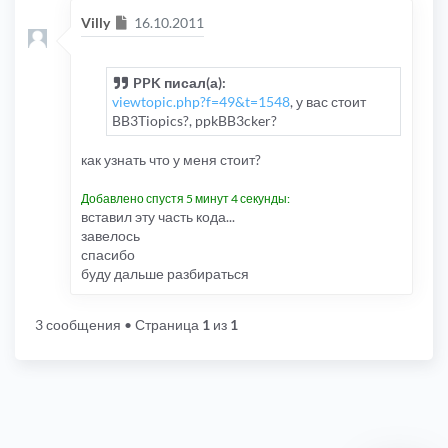
{
Сообщение
Villy
16.10.2011
					$s_c
}
}
else
PPK писал(а):
{
				$s_config
[
$i
]=
viewtopic.php?f=49&t=1548
, у вас стоит
}
BB3Tiopics?, ppkBB3cker?
}
}
как узнать что у меня стоит?
return
 $s_config
;
}
Добавлено спустя 5 минут 4 секунды:
вставил эту часть кода...
завелось
спасибо
буду дальше разбираться
3 сообщения
• Страница
1
из
1