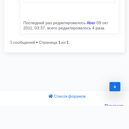
Последний раз редактировалось
Aber
09 окт
2011, 03:37, всего редактировалось 4 раза.
5 сообщений
• Страница
1
из
1
Список форумов
© 2009-2026
одный текст
ните этот перевод
Часовой пояс:
UTC+04:00
 отзыв поможет нам улучшить Google Переводчик