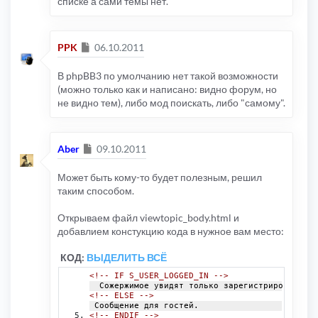
списке а сами темы нет.
Сообщение
PPK
06.10.2011
В phpBB3 по умолчанию нет такой возможности
(можно только как и написано: видно форум, но
не видно тем), либо мод поискать, либо "самому".
Сообщение
Aber
09.10.2011
Может быть кому-то будет полезным, решил
таким способом.
Открываем файл viewtopic_body.html и
добавлием констукцию кода в нужное вам место:
КОД:
ВЫДЕЛИТЬ ВСЁ
<!-- IF S_USER_LOGGED_IN -->
  Сожержимое увидят только зарегистрированные 
<!-- ELSE -->
 Сообщение для гостей.
<!-- ENDIF -->