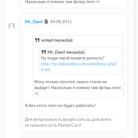
Насколько я помню там флэш лого =)
Сообщение
Mr_Danil
04.08.2011
votept писал(а):
Mr_Danil писал(а):
Ну тогда такой можете рипнуть?
http://tp-templates.com/viewtopic.php?
t=64
Могу только логотип такого стиля не
выйдет. Насколько я помню там флэш лого
=)
А без этого лого он будет работать?
Для вопросов есть google.com.ua, для всего
остального есть MasterCard