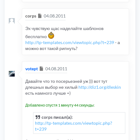
Сообщение
corps
04.08.2011
Эх чувствую щас наделайте шаблонов
бесплатно
http://tp-templates.com/viewtopic.php?t=239
- а
можно вот такой рипнуть?
Сообщение
votept
04.08.2011
Давайте что то посерьезней уж ))) вот тут
длешных выбор не хилый
http://diz1.org/dleskin
есть намного лучше =)
Добавлено спустя 1 минуту 44 секунды:
corps писал(а):
http://tp-templates.com/viewtopic.php?
t=239