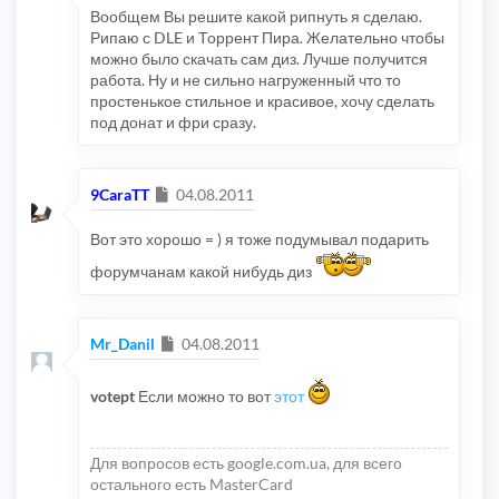
Вообщем Вы решите какой рипнуть я сделаю.
Рипаю с DLE и Торрент Пира. Желательно чтобы
можно было скачать сам диз. Лучше получится
работа. Ну и не сильно нагруженный что то
простенькое стильное и красивое, хочу сделать
под донат и фри сразу.
Сообщение
9CaraTT
04.08.2011
Вот это хорошо = ) я тоже подумывал подарить
форумчанам какой нибудь диз
Сообщение
Mr_Danil
04.08.2011
votept
Если можно то вот
этот
Для вопросов есть google.com.ua, для всего
остального есть MasterCard