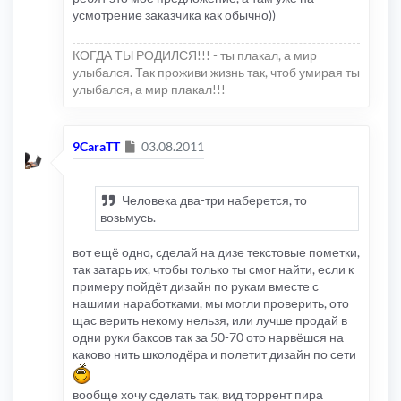
усмотрение заказчика как обычно))
КОГДА ТЫ РОДИЛСЯ!!! - ты плакал, а мир
улыбался. Так проживи жизнь так, чтоб умирая ты
улыбался, а мир плакал!!!
Сообщение
9CaraTT
03.08.2011
Человека два-три наберется, то
возьмусь.
вот ещё одно, сделай на дизе текстовые пометки,
так затарь их, чтобы только ты смог найти, если к
примеру пойдёт дизайн по рукам вместе с
нашими наработками, мы могли проверить, ото
щас верить некому нельзя, или лучше продай в
одни руки баксов так за 50-70 ото нарвёшся на
каково нить школодёра и полетит дизайн по сети
вообще хочу сделать так, вид торрент пира