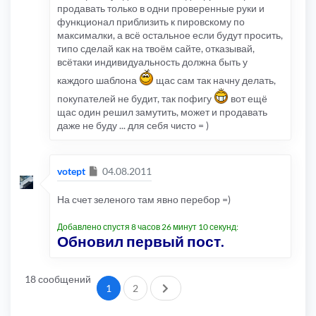
продавать только в одни проверенные руки и
функционал приблизить к пировскому по
максималки, а всё остальное если будут просить,
типо сделай как на твоём сайте, отказывай,
всётаки индивидуальность должна быть у
каждого шаблона
щас сам так начну делать,
покупателей не будит, так пофигу
вот ещё
щас один решил замутить, может и продавать
даже не буду ... для себя чисто = )
Сообщение
votept
04.08.2011
На счет зеленого там явно перебор =)
Добавлено спустя 8 часов 26 минут 10 секунд:
Обновил первый пост.
18 сообщений
След.
1
2