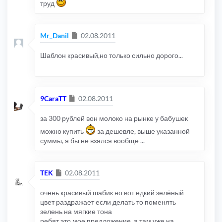
труд
Сообщение
Mr_Danil
02.08.2011
Шаблон красивый,но только сильно дорого...
Сообщение
9CaraTT
02.08.2011
за 300 рублей вон молоко на рынке у бабушек
можно купить
за дешевле, выше указанной
суммы, я бы не взялся вообще ...
Сообщение
TEK
02.08.2011
очень красивый шабик но вот едкий зелёный
цвет раздражает если делать то поменять
зелень на мягкие тона
ребят это мое предложение, а там уже на