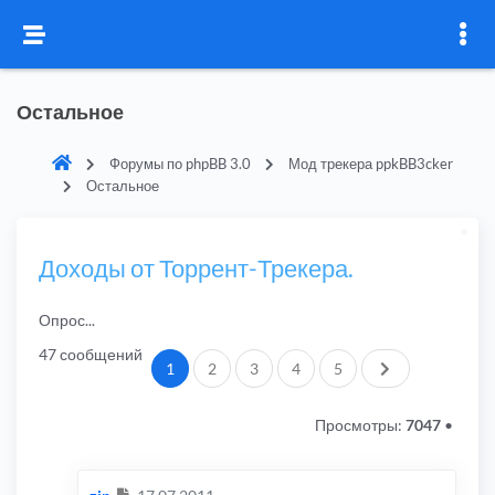
Остальное
Форумы по phpBB 3.0
Мод трекера ppkBB3cker
Остальное
Доходы от Торрент-Трекера.
Опрос...
47 сообщений
След.
1
2
3
4
5
Просмотры:
7047
•
Сообщение