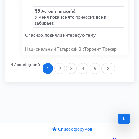
Acronis писал(а):
У меня пока всё что приносит, всё и
забирает.
Спасибо, подняли интересую тему
Национальный Татарский BitТоррент-Трекер
47 сообщений
След.
1
2
3
4
5
Список форумов