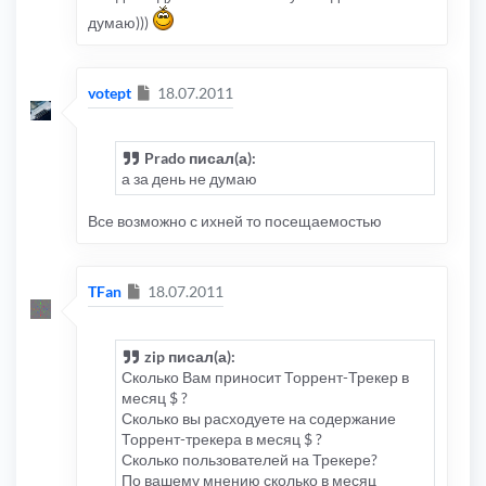
думаю)))
Сообщение
votept
18.07.2011
Prado писал(а):
а за день не думаю
Все возможно с ихней то посещаемостью
Сообщение
TFan
18.07.2011
zip писал(а):
Сколько Вам приносит Торрент-Трекер в
месяц $ ?
Сколько вы расходуете на содержание
Торрент-трекера в месяц $ ?
Сколько пользователей на Трекере?
По вашему мнению сколько в месяц