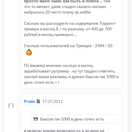
просто мало знаю, как быть в плюсе ...
там
что-то капает, даже стыдно сказать сколько
набралось )))) чисто плачу за хобби
Сколько вы расходуете на содержание Торрент-
трекера в месяц $ = по разному, от 400 до 700
рублей в месяц примерно ...
Сколько пользователей на Трекере - 2984 / 20
По вашему мнению сколько в месяц
зарабатывает рутрекер - ну тут трудно ответить,
смотря какая реклама, я думаю баксов так 1000 в
день точно есть = )
Сообщение
Prado
17.07.2011
баксов так 1000 в день точно есть
в неделю думаю возможно ну а за день не