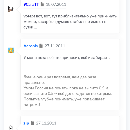
Сообщение
9CaraTT
18.07.2011
votept
вот, вот, тут приблизительно уже прикинуть
можно, касарёк я думаю стабильно имеют в
сутки ...
Сообщение
Acronis
27.11.2011
У меня пока всё что приносит, всё и забирает.
Лучше один раз вовремя, чем два раза
правильно.
Умом Россия не понять, пока не выпито 0.5, а
если выпито 0.5 -- всё дело кадется не хитрым.
Попытка глубже понимать, уже попахивает
литром!!!
Сообщение
zip
27.11.2011