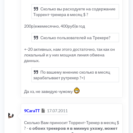
Сколько вы расходуете на содержание
Торрент-трекера в месяц $ ?
200р|ежемесячно, 400руб|в год
Сколько пользователей на Трекере?
+-20 активных, нам этого достаточно, так как он
локальный и у них мощная линия обмена
данных.
По вашему мнению сколько в месяц
зарабатывает рутрекер ?=)
Да хз, не завидую чужому
Сообщение
9CaraTT
17.07.2011
Сколько Вам приносит Торрент-Трекер в месяц $
? -
с обоих трекеров я в миинус ухожу, может