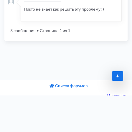
Никто не знает как решить эту проблему? (
3 сообщения
• Страница
1
из
1
Список форумов
© 2009-2026
одный текст
ните этот перевод
Часовой пояс:
UTC+04:00
 отзыв поможет нам улучшить Google Переводчик