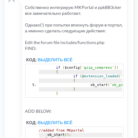
Собственно интегрирую MKPortal и ppkBB3cker
все замечательно работает.
Однако(!) при попытки впихнуть форум в портал,
а именно сделать следующие действия:
Edit the forum file includes/functions.php
FIND:
КОД:
ВЫДЕЛИТЬ ВСЁ
if
(
$config
[
'gzip_compress'
])
{
if
(
@extension_loaded
(
'zlib'
)
{
			ob_start
(
'ob_gzhandler
}
}
ADD BELOW:
КОД:
ВЫДЕЛИТЬ ВСЁ
//added from MKportal
    ob_start
();