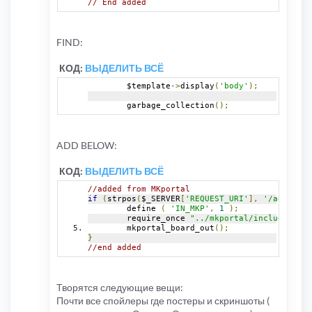
// End added
FIND:
КОД:
ВЫДЕЛИТЬ ВСЁ
	$template
->
display
(
'body'
);
	garbage_collection
();
ADD BELOW:
КОД:
ВЫДЕЛИТЬ ВСЁ
//added from MKportal
if
(
strpos
(
$_SERVER
[
'REQUEST_URI'
],
'/adm/'
)
=
	define 
(
'IN_MKP'
,
1
);
	require_once 
"../mkportal/include/PHPB
	mkportal_board_out
();
}
//end added
Творятся следующие вещи:
Почти все спойлеры где постеры и скриншоты (