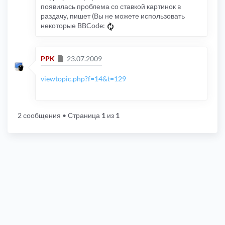
появилась проблема со ставкой картинок в
раздачу, пишет (Вы не можете использовать
некоторые BBCode:
Сообщение
PPK
23.07.2009
viewtopic.php?f=14&t=129
2 сообщения
• Страница
1
из
1