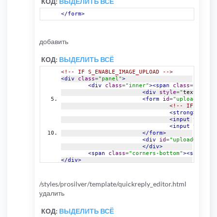
КОД:
ВЫДЕЛИТЬ ВСЁ
}
);
</form>
// ]]>
</script>
добавить
КОД:
ВЫДЕЛИТЬ ВСЁ
<!-- IF S_ENABLE_IMAGE_UPLOAD -->
<div
class
=
"panel"
>
<div
class
=
"inner"
><span
class
=
"corner
<div
style
=
"
text
-
align
<form
id
=
"uploadForm"
<!-- IF S_MAX_
<strong>
{L_IMA
<input
type
=
"h
<input
type
=
"s
</form>
<div
id
=
"uploadOutput"
</div>
<span
class
=
"corners-bottom"
><span></s
</div>
<!-- ENDIF -->
/styles/prosilver/template/quickreply_editor.html
удалить
КОД:
ВЫДЕЛИТЬ ВСЁ