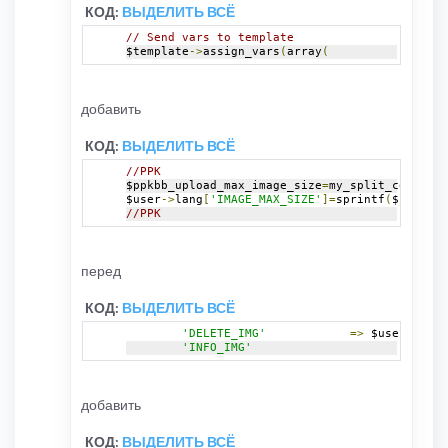
КОД:
ВЫДЕЛИТЬ ВСЁ
// Send vars to template
$template
->
assign_vars
(
array
(
добавить
КОД:
ВЫДЕЛИТЬ ВСЁ
//PPK
$ppkbb_upload_max_image_size
=
my_split_config
(
$
$user
->
lang
[
'IMAGE_MAX_SIZE'
]=
sprintf
(
$user
->
l
//PPK
перед
КОД:
ВЫДЕЛИТЬ ВСЁ
'DELETE_IMG'
=>
 $user
->
img
(
'INFO_IMG'
=>
 $us
добавить
КОД:
ВЫДЕЛИТЬ ВСЁ