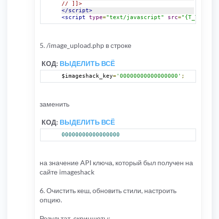
// ]]>
</script>
<script
type
=
"text/javascript"
src
=
"{T_TEMPLAT
5. /image_upload.php в строке
КОД:
ВЫДЕЛИТЬ ВСЁ
$imageshack_key
=
'00000000000000000'
;
заменить
КОД:
ВЫДЕЛИТЬ ВСЁ
00000000000000000
на значение API ключа, который был получен на
сайте imageshack
6. Очистить кеш, обновить стили, настроить
опцию.
Результат, скриншоты: