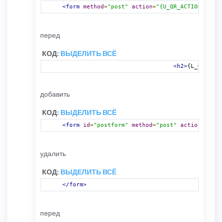
<form
method
=
"post"
action
=
"{U_QR_ACTION}"
>
перед
КОД:
ВЫДЕЛИТЬ ВСЁ
<h2>
{L_QUICKRE
добавить
КОД:
ВЫДЕЛИТЬ ВСЁ
<form
id
=
"postform"
method
=
"post"
action
=
"{U_Q
удалить
КОД:
ВЫДЕЛИТЬ ВСЁ
</form>
перед