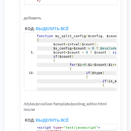
*/
добавить
КОД:
ВЫДЕЛИТЬ ВСЁ
function
 my_split_config
(
$config
,
 $count
=
0
,
 $t
{
	$count
=
intval
(
$count
);
	$s_config
=
$count 
>
0
?
@explode
(
$split
	$count
=
$count 
>
0
?
 $count 
:
sizeof
(
$s
if
(
$count
)
{
for
(
$i
=
0
;
$i
<
$count
;
$i
++)
{
if
(
$type
)
{
if
(
is_array
(
$t
{
					$s_c
}
else
if
(
@funct
{
/styles/prosilver/template/posting_editor.html
					$s_c
после
}
else
{
КОД:
ВЫДЕЛИТЬ ВСЁ
					$s_c
}
<script
type
=
"text/javascript"
>
}