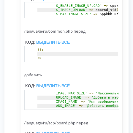
'S_ENABLE_IMAGE_UPLOAD'
=>
 $ppkbb_uplo
'S_IMAGE_UPLOAD'
=>
 append_sid
(
$phpbb_
'S_MAX_IMAGE_SIZE'
=>
 $ppkbb_upload_ma
/language/ru/common.php перед
КОД:
ВЫДЕЛИТЬ ВСЁ
));
?>
добавить
КОД:
ВЫДЕЛИТЬ ВСЁ
'IMAGE_MAX_SIZE'
=>
'Максимальный разм
'UPLOAD_IMAGE'
=>
'Добавить изображени
'IMAGE_NAME'
=>
'Имя изображения'
,
'ADD_IMAGE'
=>
'Добавить изображение'
,
/language/ru/acp/board.php перед