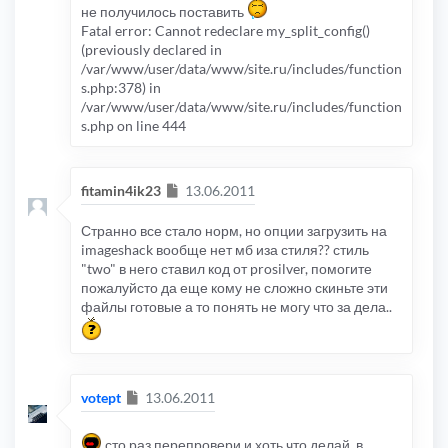
не получилось поставить
Fatal error: Cannot redeclare my_split_config()
(previously declared in
/var/www/user/data/www/site.ru/includes/function
s.php:378) in
/var/www/user/data/www/site.ru/includes/function
s.php on line 444
Сообщение
fitamin4ik23
13.06.2011
Странно все стало норм, но опции загрузить на
imageshack вообще нет мб иза стиля?? стиль
"two" в него ставил код от prosilver, помогите
пожалуйсто да еще кому не сложно скиньте эти
файлы готовые а то понять не могу что за дела..
Сообщение
votept
13.06.2011
сто раз перепровери и хоть что делай, в