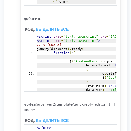
</
form
>
добавить
КОД:
ВЫДЕЛИТЬ ВСЁ
<script
type
=
"text/javascript"
src
=
"{ROOT_PATH
<script
type
=
"text/javascript"
>
// <![CDATA[
jQuery
(
document
).
ready
(
function
(
$
)
{
		$
(
'#uploadForm'
).
ajaxForm
({
			beforeSubmit
:
function
{
				o
.
dataType 
=
 $
				$
(
'#uploadOutp
},
			resetForm
:
true
,
			dataType
:
'html'
,
			success
:
function
(
data
{
var
 $out 
=
 $
(
'
/styles/subsilver2/template/quickreply_editor.html
				$
(
'#uploadOutp
после
				$out
.
append
(
'<
}
});
КОД:
ВЫДЕЛИТЬ ВСЁ
}
);
</form>
// ]]>