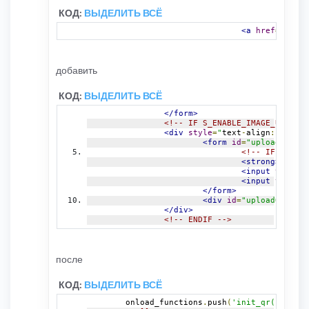
КОД:
ВЫДЕЛИТЬ ВСЁ
<a
href
=
""
cla
добавить
КОД:
ВЫДЕЛИТЬ ВСЁ
</form>
<!-- IF S_ENABLE_IMAGE_UPLOAD 
<div
style
=
"
text
-
align
:
center
;
<form
id
=
"uploadForm"
<!-- IF S_MAX_
<strong>
{L_IMA
<input
type
=
"h
<input
type
=
"s
</form>
<div
id
=
"uploadOutput"
</div>
<!-- ENDIF -->
после
КОД:
ВЫДЕЛИТЬ ВСЁ
	onload_functions
.
push
(
'init_qr();'
);