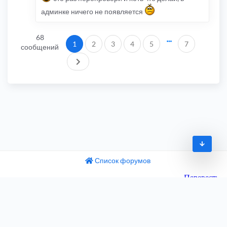
админке ничего не появляется
68
1
2
3
4
5
7
сообщений
След.
Список форумов
© 2009-2026
одный текст
ните этот перевод
Часовой пояс:
UTC+04:00
 отзыв поможет нам улучшить Google Переводчик