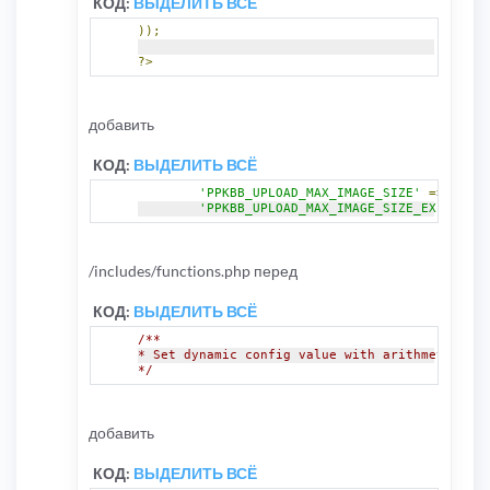
КОД:
ВЫДЕЛИТЬ ВСЁ
));
?>
добавить
КОД:
ВЫДЕЛИТЬ ВСЁ
'PPKBB_UPLOAD_MAX_IMAGE_SIZE'
=>
'Макс
'PPKBB_UPLOAD_MAX_IMAGE_SIZE_EXPLAIN'
/includes/functions.php перед
КОД:
ВЫДЕЛИТЬ ВСЁ
/**
* Set dynamic config value with arithmetic ope
*/
добавить
КОД:
ВЫДЕЛИТЬ ВСЁ