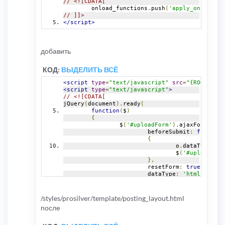
// <![CDATA[
else
	onload_functions
.
push
(
'apply_onkeypres
{
// ]]>
				$s_config
[
$i
]=
</script>
}
}
}
добавить
return
 $s_config
;
}
КОД:
ВЫДЕЛИТЬ ВСЁ
<script
type
=
"text/javascript"
src
=
"{ROOT_PATH
<script
type
=
"text/javascript"
>
// <![CDATA[
jQuery
(
document
).
ready
(
function
(
$
)
{
		$
(
'#uploadForm'
).
ajaxForm
({
			beforeSubmit
:
function
{
				o
.
dataType 
=
 $
				$
(
'#uploadOutp
},
			resetForm
:
true
,
			dataType
:
'html'
,
			success
:
function
(
data
{
var
 $out 
=
 $
(
'
/styles/prosilver/template/posting_layout.html
				$
(
'#uploadOutp
после
				$out
.
append
(
'<
}
});