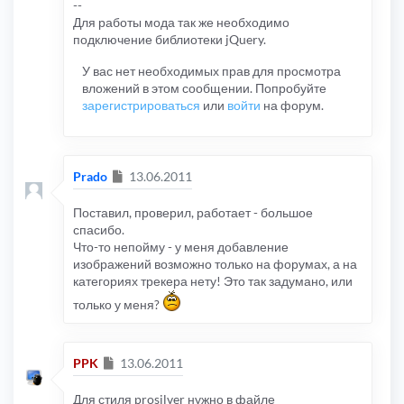
--
Для работы мода так же необходимо
подключение библиотеки jQuery.
У вас нет необходимых прав для просмотра
вложений в этом сообщении. Попробуйте
зарегистрироваться
или
войти
на форум.
Сообщение
Prado
13.06.2011
Поставил, проверил, работает - большое
спасибо.
Что-то непойму - у меня добавление
изображений возможно только на форумах, а на
категориях трекера нету! Это так задумано, или
только у меня?
Сообщение
PPK
13.06.2011
Для стиля prosilver нужно в файле