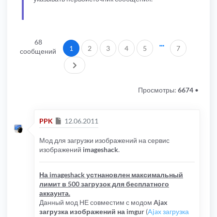
68
1
2
3
4
5
7
сообщений
След.
Просмотры:
6674
•
Сообщение
PPK
12.06.2011
Мод для загрузки изображений на сервис
изображений
imageshack
.
На imageshack устнановлен максимальный
лимит в 500 загрузок для бесплатного
аккаунта.
Данный мод НЕ совместим с модом
Ajax
загрузка изображений на imgur
(
Ajax загрузка