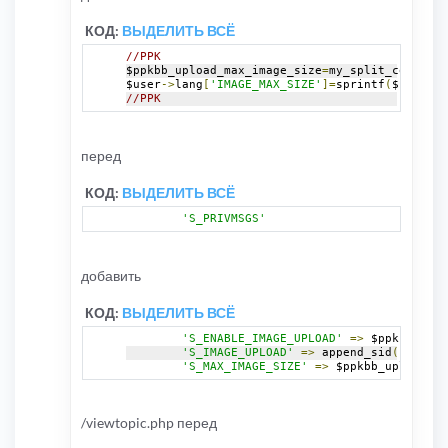
КОД:
ВЫДЕЛИТЬ ВСЁ
//PPK
$ppkbb_upload_max_image_size
=
my_split_config
(
$
$user
->
lang
[
'IMAGE_MAX_SIZE'
]=
sprintf
(
$user
->
l
//PPK
перед
КОД:
ВЫДЕЛИТЬ ВСЁ
'S_PRIVMSGS'
добавить
КОД:
ВЫДЕЛИТЬ ВСЁ
'S_ENABLE_IMAGE_UPLOAD'
=>
 $ppkbb_uplo
'S_IMAGE_UPLOAD'
=>
 append_sid
(
$phpbb_
'S_MAX_IMAGE_SIZE'
=>
 $ppkbb_upload_ma
/viewtopic.php перед