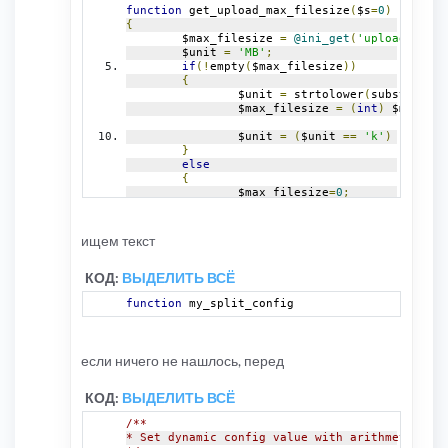
function
 get_upload_max_filesize
(
$s
=
0
)
{
	$max_filesize 
=
@ini_get
(
'upload_max_f
	$unit 
=
'MB'
;
if
(!
empty
(
$max_filesize
))
{
		$unit 
=
 strtolower
(
substr
(
$max
		$max_filesize 
=
(
int
)
 $max_fil
		$unit 
=
(
$unit 
==
'k'
)
?
'KB'
}
else
{
		$max_filesize
=
0
;
}
switch
(
$unit
)
{
ищем текст
case
'KB'
:
			$max_filesize
=
$max_fil
КОД:
ВЫДЕЛИТЬ ВСЁ
break
;
case
'MB'
:
function
 my_split_config
			$max_filesize
=
$max_fil
break
;
case
'GB'
:
			$max_filesize
=
$max_fil
если ничего не нашлось, перед
break
;
}
	$s 
&&
 $s 
<
 $max_filesize 
?
 $max_filesi
КОД:
ВЫДЕЛИТЬ ВСЁ
return
 $max_filesize
;
/**
}
* Set dynamic config value with arithmetic ope