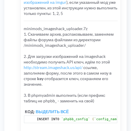
изображений на imgur
), если указанный мод уже
установлен, из этой инструкции нужно выполнить
только пункты: 1, 2, 5
minimods_imageshack_uploader.7z
1. Скачиваем архив, распаковываем, заменяем
файлы форума файлами из директории
/minimods_imageshack_uploader/
2. Для загрузки изображений на imageshack
необходимо получить API ключ, идём по этой
http://stream.imageshack.us/api/
ссылке,
заполняем форму, после этого в самом низу в
строке
key
отобразится ключ, сохраняем его
значение.
3. В phpmyadmin выполнить (если префикс
таблиц не phpbb_ - заменить на свой)
КОД:
ВЫДЕЛИТЬ ВСЁ
INSERT INTO 
`phpbb_config`
(
`config_name`
,
`co