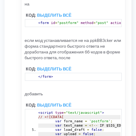
на
<!-- IF S_ENABLE_IMAGE_UPLOAD -->
<table
class
=
"tablebg"
width
=
"
<tr>
КОД:
ВЫДЕЛИТЬ ВСЁ
<td
class
=
"row1"
>
<div
style
=
"
text
-
align
<form
id
=
"postform"
method
=
"post"
action
=
"{U_Q
<form
id
=
"uploadForm"
<!-- IF S_MAX_
<strong>
{L_IMA
<input
type
=
"h
если мод устанавливается не на ppkBB3cker или
<input
type
=
"s
форма стандартного быстрого ответа не
</form>
<div
id
=
"uploadOutput"
доработана для отображения бб-кодов в форме
</div>
быстрого ответа, после
</td>
</tr>
</table>
КОД:
ВЫДЕЛИТЬ ВСЁ
<!-- ENDIF -->
</form>
добавить
КОД:
ВЫДЕЛИТЬ ВСЁ
<script
type
=
"text/javascript"
>
// <![CDATA[
var
 form_name 
=
'postform'
;
var
 text_name 
=
<!--
 IF $SIG_EDIT 
-->
'
var
 load_draft 
=
false
;
var
 upload 
=
false
;