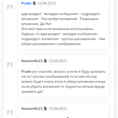
Сообщение
Prado
13.06.2011
адм.раздел - вкладка сообщения - подраздел:
вложения - Настройки вложений - Разрешить
вложения: Да Нет
Или всё таки если вложения использовать
будешь, то адм.раздел - вкладка сообщения -
подраздел: вложения - группы расширение - там
убери расширения н изображения
Сообщение
fitamin4ik23
13.06.2011
Prado
угу спасибо, вопрос а если я буду заливать
на тот хостинг изображений то их как постер
можно будет юзать елси я уберу вложения и еще
если убрать вложения то торренты нельзя вроде
заливать да?
Сообщение
fitamin4ik23
13.06.2011