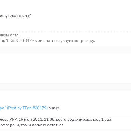
 падлу сделать да?
елком епта..
php?f=35&t=1042 - мои платные услуги по трекеру.
ра" (Post by TFan #20179)
внизу
сь PPK 19 июн 2011, 11:38, всего редактировалось 1 раз.
ат версии, там и должно остаться.