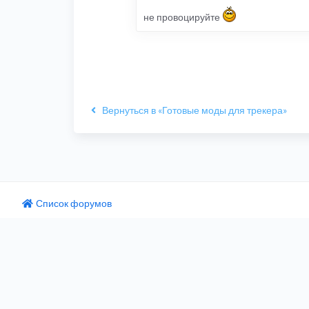
не провоцируйте
Вернуться в «Готовые моды для трекера»
Список форумов
одный текст
ните этот перевод
 отзыв поможет нам улучшить Google Переводчик