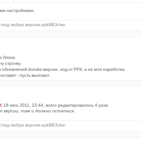
ими настройками.
 под любую версию ppkBB3cker.
о блока.
у строчку.
 обновлений donate-версии , код от PPK, а не моя наработка.
оставит - пусть выложит.
K
18 июн 2011, 23:44, всего редактировалось 4 раза.
ат версии, там и должно остаться.
 под любую версию ppkBB3cker.