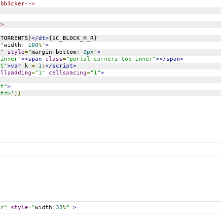
kbb3cker-->
->
_TORRENTS}
</dt>
{$C_BLOCK_H_R}
=
"
width
:
100
%
"
>
2"
style
=
"
margin
-
bottom
:
0px
"
>
"inner"
><span
class
=
"portal-corners-top-inner"
></span>
pt"
>
var
 k 
=
1
;
</script>
ellpadding
=
"1"
cellspacing
=
"1"
>
pt"
>
<tr>'
)}
er"
style
=
"
width
:
33
%
"
>
:
100
%
"
cellpadding
=
"1"
cellspacing
=
"1"
>
gn
=
"center"
>
v
class
=
"myblock"
style
=
"
text
-
align
:
center
;
width
:
auto
;
margin
:
5px
<div
class
=
"inner"
><span
class
=
"mycorners-top"
><span></span
href
=
"{torrents_row.U_VIEW_COMMENTS}"
><h4
style
=
"
height
:
30px
;
"
>
{
<span
class
=
"mycorners-bottom"
><span></span></span></div>
iv>
rents_row.S_LTDISPLAY and torrents_row.S_HAS_TRACKER_POSTER -->
er"
style
=
"
width
:
33
%
"
>
"top"
style
=
"
width
:
160px
;
height
:
230px
;
text
-
align
:
center
;
"
>
<!-- IF .torrents_row.torrent_poster_fields -->