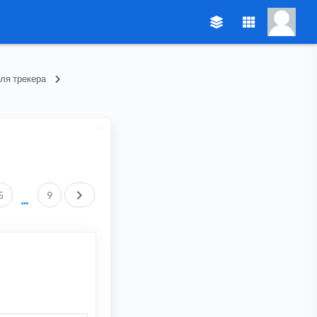
ля трекера
След.
5
9