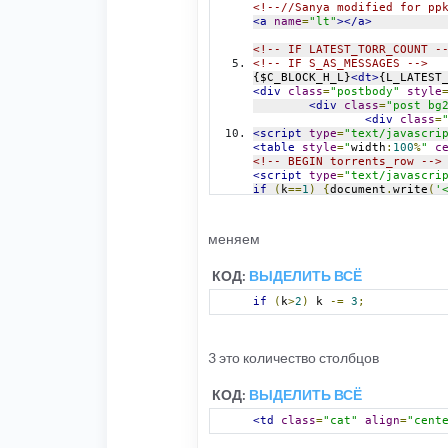
<!--//Sanya modified for pp
<a
name
=
"lt"
></a>
<!-- IF LATEST_TORR_COUNT -
<!-- IF S_AS_MESSAGES -->
{$C_BLOCK_H_L}
<dt>
{L_LATEST
<div
class
=
"postbody"
style
<div
class
=
"post bg
<div
class
=
<script
type
=
"text/javascri
<table
style
=
"
width
:
100
%
"
c
<!-- BEGIN torrents_row -->
<script
type
=
"text/javascri
if
(
k
==
1
)
{
document
.
write
(
'
k 
=
 k
+
1
;
if
(
k
>
2
)
 k 
-=
3
;
</script>
меняем
<td
class
=
"cat"
align
=
"cent
<table
style
=
"
width
КОД:
ВЫДЕЛИТЬ ВСЁ
<tr>
<td
class
=
"cat"
ali
if
(
k
>
2
)
 k 
-=
3
;
<di
<a
3 это количество столбцов
</d
</td>
</tr>
КОД:
ВЫДЕЛИТЬ ВСЁ
<tr>
<!-- IF tor
<td
class
=
"cat"
align
=
"cent
<td
valign
=