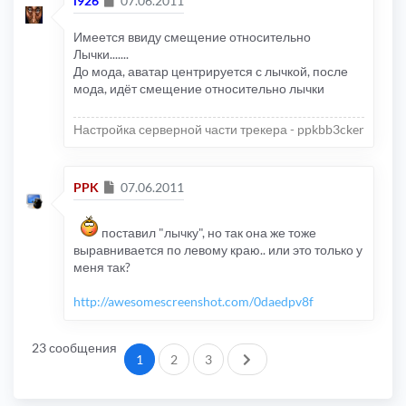
i926
07.06.2011
Имеется ввиду смещение относительно
Лычки.......
До мода, аватар центрируется с лычкой, после
мода, идёт смещение относительно лычки
Настройка серверной части трекера - ppkbb3cker
Сообщение
PPK
07.06.2011
поставил "лычку", но так она же тоже
выравнивается по левому краю.. или это только у
меня так?
http://awesomescreenshot.com/0daedpv8f
23 сообщения
След.
1
2
3