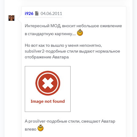
Сообщение
i926
04.06.2011
Интересный МОД, вносит небольшое оживление
в стандартную картинку....
Но вот как то вышло у меня непонятно,
subsilver2-подобные стили выдают нормальное
отображение Аватара
А prosilver-подобные стили, смещают Аватар
влево