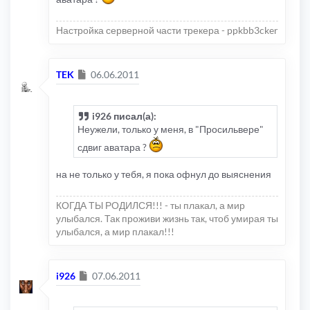
Настройка серверной части трекера - ppkbb3cker
Сообщение
TEK
06.06.2011
i926 писал(а):
Неужели, только у меня, в "Просильвере"
сдвиг аватара ?
на не только у тебя, я пока офнул до выяснения
КОГДА ТЫ РОДИЛСЯ!!! - ты плакал, а мир
улыбался. Так проживи жизнь так, чтоб умирая ты
улыбался, а мир плакал!!!
Сообщение
i926
07.06.2011