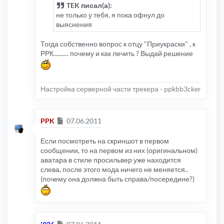
TEK писал(а):
не только у тебя, я пока офнул до
выяснения
Тогда собственно вопрос к отцу "Приукраски" , к
РРК.......... почему и как лечить ? Выдай решение
Настройка серверной части трекера - ppkbb3cker
Сообщение
PPK
07.06.2011
Если посмотреть на скриншот в первом
сообщении, то на первом из них (оригинальном)
аватара в стиле просильвер уже находится
слева, после этого мода ничего не меняется..
(почему она должна быть справа/посередине?)
Сообщение