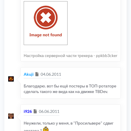
Настройка серверной части трекера - ppkbb3cker
Сообщение
Akuji
04.06.2011
Благодарю. вот бы ещё постеры в ТОП-ротаторе
сделать такого же вида как на движке TBDev.
Сообщение
i926
06.06.2011
Неужели, только у меня, в "Просильвере" сдвиг
аватара ?