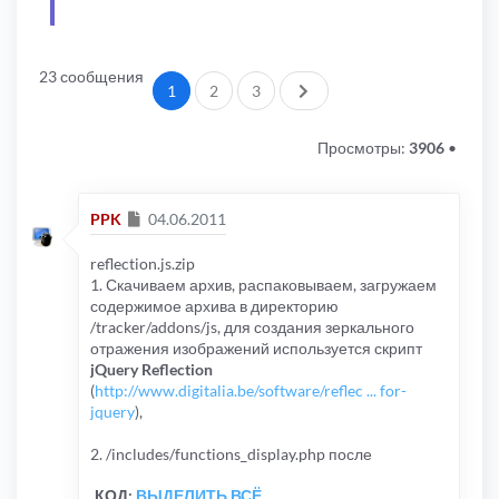
23 сообщения
След.
1
2
3
Просмотры:
3906
•
Сообщение
PPK
04.06.2011
reflection.js.zip
1. Скачиваем архив, распаковываем, загружаем
содержимое архива в директорию
/tracker/addons/js, для создания зеркального
отражения изображений используется скрипт
jQuery Reflection
(
http://www.digitalia.be/software/reflec ... for-
jquery
),
2. /includes/functions_display.php после
КОД:
ВЫДЕЛИТЬ ВСЁ