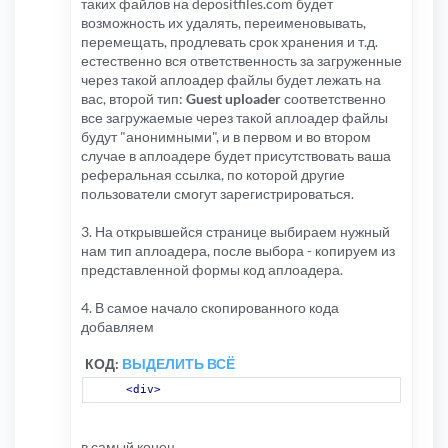
таких файлов на depositfiles.com будет
возможность их удалять, переименовывать,
перемещать, продлевать срок хранения и т.д.
естественно вся ответственность за загруженные
через такой аплоадер файлы будет лежать на
вас, второй тип:
Guest uploader
соответственно
все загружаемые через такой аплоадер файлы
будут "анонимными", и в первом и во втором
случае в аплоадере будет присутствовать ваша
реферальная ссылка, по которой другие
пользователи смогут зарегистрироваться.
3. На открывшейся странице выбираем нужный
нам тип аплоадера, после выбора - копируем из
представленной формы код аплоадера.
4. В самое начало скопированного кода
добавляем
КОД:
ВЫДЕЛИТЬ ВСЁ
<div>
в самый конец