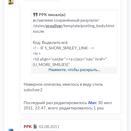
PPK писал(а):
вставляем сохранённый результат
/styles/
prosilver
/template/posting_body.html
после
Код: Выделить всё
<!-- IF S_SHOW_SMILEY_LINK -->
<tr>
<td align="center"><a class="nav" href="
{U_MORE_SMILIES}"
Нажмите, чтобы раскрыть...
onclick="popup(this.href, 300, 350,
'_phpbbsmilies'); return false;">
{L_MORE_SMILIES}</a></td>
Наверное опечатка, имелось в виду стиль
</tr>
subsilver2
<!-- ENDIF -->
Последний раз редактировалось
Aber
30 июл
</table>
2011, 22:47, всего редактировалось 1 раз.
<!-- ENDIF -->
Сообщение
PPK
02.08.2011