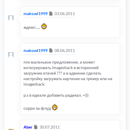
Сообщение
maksvel1999
03.06.2011
ждемс.....
Сообщение
maksvel1999
08.06.2011
ппк маленькое предложение. а может
интегрировать imageshack в всторенний
загружчик атачей ??? а в админке сделать
настройку загружать картинки на трекер или на
imageshack.
p.s в идеале добавить радикал. =)))
сорри за флуд
Сообщение
Aber
30.07.2011