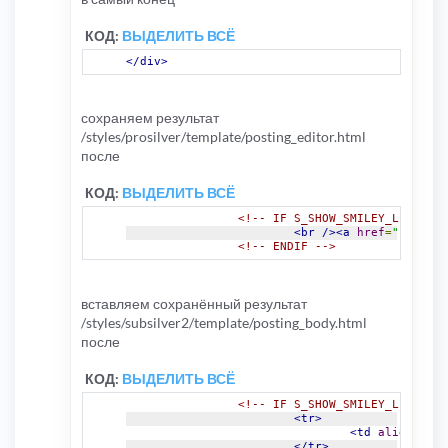
КОД:
ВЫДЕЛИТЬ ВСЁ
</div>
сохраняем результат
/styles/prosilver/template/posting_editor.html
после
КОД:
ВЫДЕЛИТЬ ВСЁ
<!-- IF S_SHOW_SMILEY_LINK and
<br
/><a
href
=
"{U_MORE
<!-- ENDIF -->
вставляем сохранённый результат
/styles/subsilver2/template/posting_body.html
после
КОД:
ВЫДЕЛИТЬ ВСЁ
<!-- IF S_SHOW_SMILEY_LINK -->
<tr>
<td
align
=
"cen
</tr>