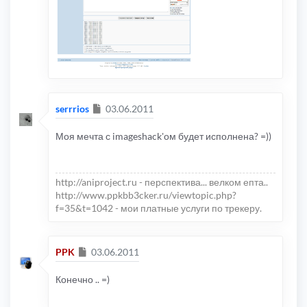
Сообщение
serrrios
03.06.2011
Моя мечта с imageshack'ом будет исполнена? =))
http://aniproject.ru - перспектива... велком епта..
http://www.ppkbb3cker.ru/viewtopic.php?
f=35&t=1042 - мои платные услуги по трекеру.
Сообщение
PPK
03.06.2011
Конечно .. =)