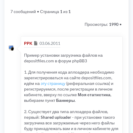
7 сообщений
• Страница
1
из
1
Просмотры:
1990
•
Сообщение
PPK
03.06.2011
Пример установки загрузчика файлов на
depositfiles.com в форум phpBB3
1. Для получения кода аплоадера необходимо
зарегистрироваться на сайте depositfiles.com,
идём на
эту страницу
(реферальная ссылка) и
регистрируемся, после регистрации в личном
кабинете, вверху по ссылке
Моя статистика
,
выбираем пункт
Баннеры
.
2. Существует два типа аплоадера файлов,
первый:
Shared uploader
- при установке такого
загрузчика все загружаемые через него файлы
буду принадлежать вам и в личном кабинете для