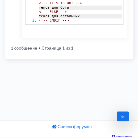
<!-- IF S_IS_BOT -->
текст для бота
<!-- ELSE -->
текст для остальных
<!-- ENDIF -->
1 сообщение
• Страница
1
из
1
Список форумов