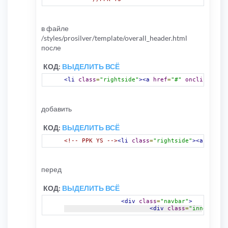
в файле
/styles/prosilver/template/overall_header.html
после
КОД:
ВЫДЕЛИТЬ ВСЁ
<li
class
=
"rightside"
><a
href
=
"#"
onclick
=
"
fon
добавить
КОД:
ВЫДЕЛИТЬ ВСЁ
<!-- PPK YS -->
<li
class
=
"rightside"
><a
title
=
перед
КОД:
ВЫДЕЛИТЬ ВСЁ
<div
class
=
"navbar"
>
<div
class
=
"inner"
><sp