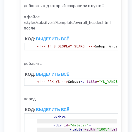
добавить код который сохранили в пукте 2
в файле
/styles/subsilver2/template/overall_header.html
после
КОД:
ВЫДЕЛИТЬ ВСЁ
<!-- IF S_DISPLAY_SEARCH -->
&nbsp; &nbsp;
<a
hr
добавить
КОД:
ВЫДЕЛИТЬ ВСЁ
<!-- PPK YS -->
&nbsp;
<a
title
=
"{L_YANDEX_SEARC
перед
КОД:
ВЫДЕЛИТЬ ВСЁ
</div>
<div
id
=
"datebar"
>
<table
width
=
"100%"
cellspacin