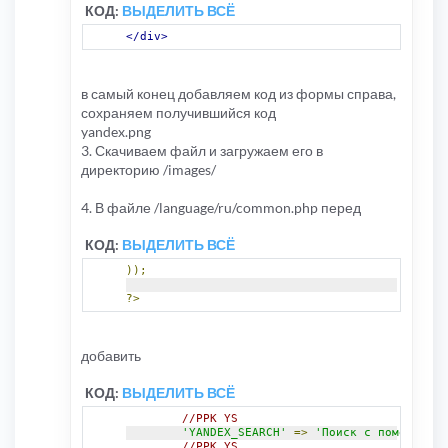
КОД:
ВЫДЕЛИТЬ ВСЁ
</div>
в самый конец добавляем код из формы справа,
сохраняем получившийся код
yandex.png
3. Скачиваем файл и загружаем его в
директорию /images/
4. В файле /language/ru/common.php перед
КОД:
ВЫДЕЛИТЬ ВСЁ
));
?>
добавить
КОД:
ВЫДЕЛИТЬ ВСЁ
//PPK YS
'YANDEX_SEARCH'
=>
'Поиск с помощью Ян
//PPK YS