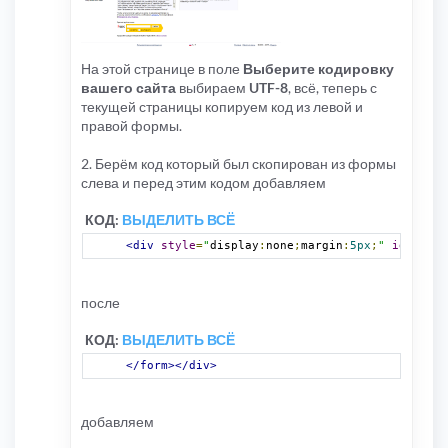
На этой странице в поле
Выберите кодировку
вашего сайта
выбираем
UTF-8
, всё, теперь с
текущей страницы копируем код из левой и
правой формы.
2. Берём код который был скопирован из формы
слева и перед этим кодом добавляем
КОД:
ВЫДЕЛИТЬ ВСЁ
<div
style
=
"
display
:
none
;
margin
:
5px
;
"
id
=
"ysf"
после
КОД:
ВЫДЕЛИТЬ ВСЁ
</form></div>
добавляем