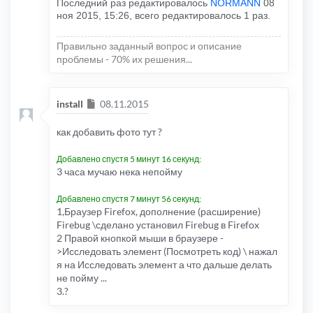
Последний раз редактировалось
NORMANN
08
ноя 2015, 15:26, всего редактировалось 1 раз.
Правильно заданный вопрос и описание
проблемы - 70% их решения...
Сообщение
install
08.11.2015
как добавить фото тут ?
Добавлено спустя 5 минут 16 секунд:
3 часа мучаю нека непойму
Добавлено спустя 7 минут 56 секунд:
1,Браузер Firefox, дополнение (расширение)
Firebug \сделано установил Firebug в Firefox
2 Правой кнопкой мыши в браузере -
>Исследовать элемент (Посмотреть код) \ нажал
я на Исследовать элемент а что дальше делать
не пойму ...
3.?