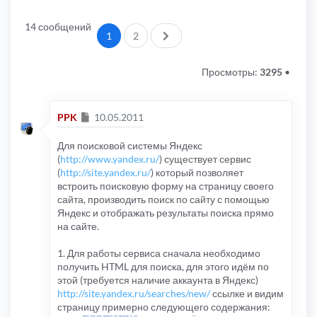
14 сообщений
След.
1
2
Просмотры:
3295
•
Сообщение
PPK
10.05.2011
Для поисковой системы Яндекс
(
http://www.yandex.ru/
) существует сервис
(
http://site.yandex.ru/
) который позволяет
встроить поисковую форму на страницу своего
сайта, производить поиск по сайту с помощью
Яндекс и отображать результаты поиска прямо
на сайте.
1. Для работы сервиса сначала необходимо
получить HTML для поиска, для этого идём по
этой (требуется наличие аккаунта в Яндекс)
http://site.yandex.ru/searches/new/
ссылке и видим
страницу примерно следующего содержания: