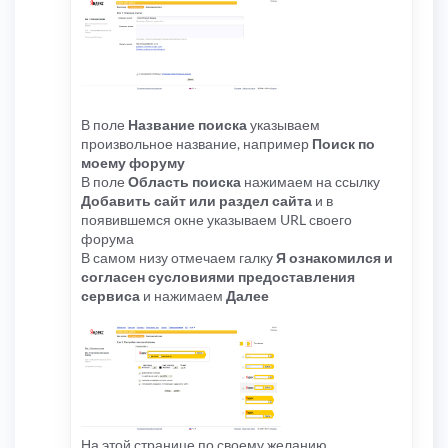
В поле
Название поиска
указываем
произвольное название, например
Поиск по
моему форуму
В поле
Область поиска
нажимаем на ссылку
Добавить сайт или раздел сайта
и в
появившемся окне указываем URL своего
форума
В самом низу отмечаем галку
Я ознакомился и
согласен сусловиями предоставления
сервиса
и нажимаем
Далее
На этой странице по своему желанию