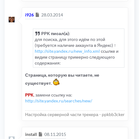
Сообщение
i926
28.03.2014
PPK писал(а):
для поиска, для этого идём по этой
(требуется наличие аккаунта в Яндекс) ↑
http://site.yandex.ru/new_info.xml
ссылке и
видим страницу примерно следующего
содержания:
Страница, которую вы читаете, не
существует.
РРК
, замени ссылку на:
http://site.yandex.ru/searches/new/
Настройка серверной части трекера - ppkbb3cker
Сообщение
install
08.11.2015