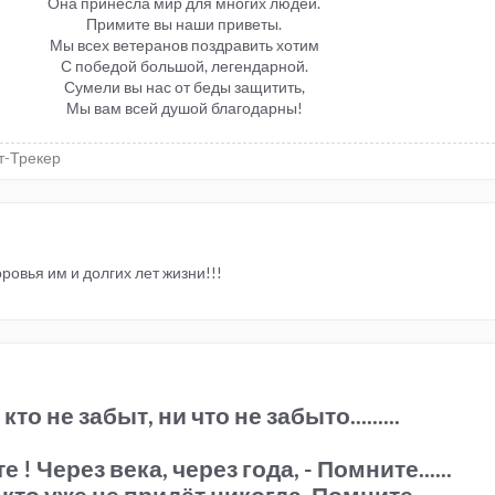
Она принесла мир для многих людей.
Примите вы наши приветы.
Мы всех ветеранов поздравить хотим
С победой большой, легендарной.
Сумели вы нас от беды защитить,
Мы вам всей душой благодарны!
т-Трекер
овья им и долгих лет жизни!!!
кто не забыт, ни что не забыто.........
 ! Через века, через года, - Помните......
 кто уже не придёт никогда, Помните....