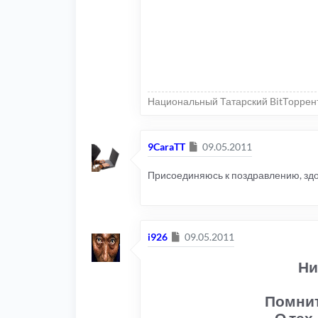
Национальный Татарский BitТоррен
Сообщение
9CaraTT
09.05.2011
Присоединяюсь к поздравлению, здор
Сообщение
i926
09.05.2011
Ни 
Помните
О тех,