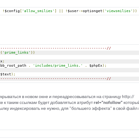
|
!
$config
[
'allow_smilies'
]
||
!
$user
->
optionget
(
'viewsmilies'
))
--------------------------------------------------//
s
(
'prime_links'
))
Ex
;
pbb_root_path 
.
'includes/prime_links.'
.
 $phpEx
);
(
$text
);
--------------------------------------------------//
крываться в новом окне и переадресовываться на страницу http://
е к таким ссылкам будет добавляться атрибут
rel="nofollow"
которы
сылку индексировать не нужно, для "большего эффекта" в свой файл 