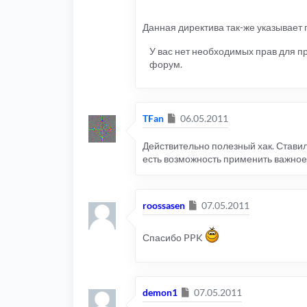
Данная директива так-же указывает 
У вас нет необходимых прав для 
форум.
Сообщение
TFan
06.05.2011
Действительно полезный хак. Ставил
есть возможность применить важное
Сообщение
roossasen
07.05.2011
Спасибо PPK
Сообщение
demon1
07.05.2011