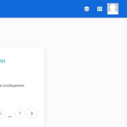
ии
ик сообщения.
След.
5
7