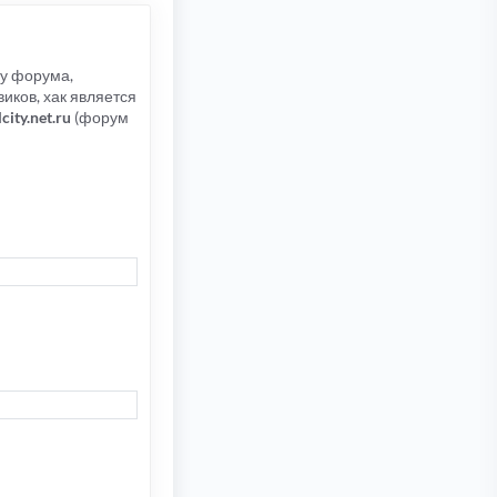
цу форума,
иков, хак является
lcity.net.ru
(форум