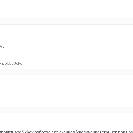
д.
- ppkbb3cker
править чтоб xbox работал для скринов (увеличение) скринов при наж