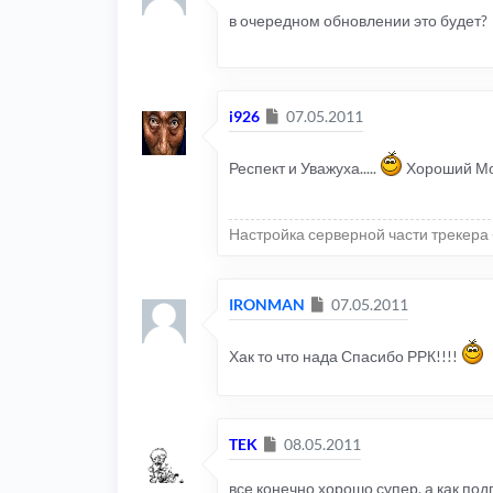
в очередном обновлении это будет?
Сообщение
i926
07.05.2011
Респект и Уважуха.....
Хороший Мо
Настройка серверной части трекера 
Сообщение
IRONMAN
07.05.2011
Хак то что нада Спасибо РРК!!!!
Сообщение
TEK
08.05.2011
все конечно хорошо супер. а как под