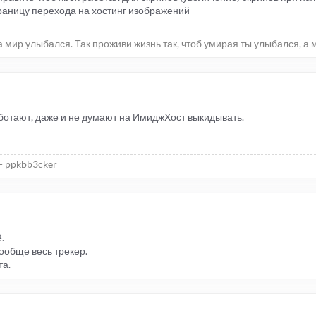
раницу перехода на хостинг изображений
 мир улыбался. Так проживи жизнь так, чтоб умирая ты улыбался, а 
работают, даже и не думают на ИмиджХост выкидывать.
- ppkbb3cker
.
ообще весь трекер.
та.