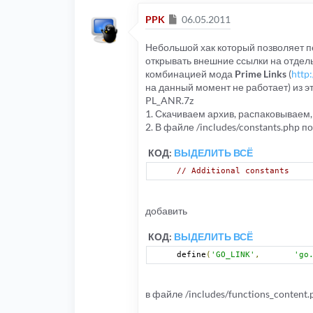
Сообщение
PPK
06.05.2011
Небольшой хак который позволяет 
открывать внешние ссылки на отдель
комбинацией мода
Prime Links
(
http
на данный момент не работает) из эт
PL_ANR.7z
1. Скачиваем архив, распаковывае
2. В файле /includes/constants.php п
КОД:
ВЫДЕЛИТЬ ВСЁ
// Additional constants
добавить
КОД:
ВЫДЕЛИТЬ ВСЁ
define
(
'GO_LINK'
,
'go
в файле /includes/functions_content