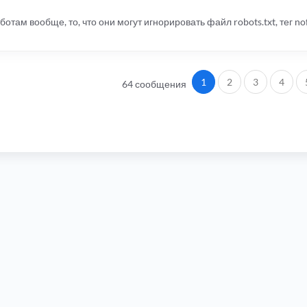
отам вообще, то, что они могут игнорировать файл robots.txt, тег nofo
1
2
3
4
64 сообщения