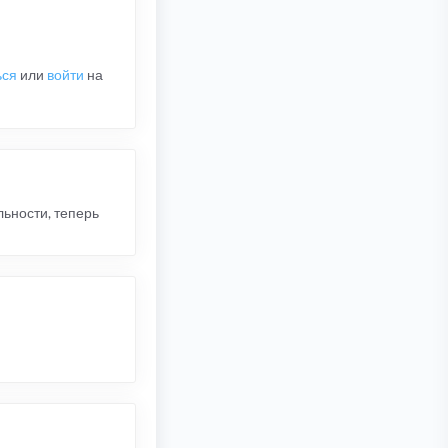
ься
или
войти
на
льности, теперь