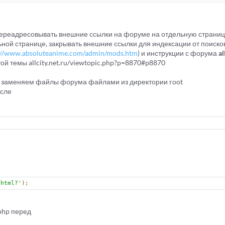
переадресовывать внешние ссылки на форуме на отдельную страни
ной странице, закрывать внешние ссылки для индексации от поисков
://www.absoluteanime.com/admin/mods.htm
) и инструкции с форума
al
ой темы allcity.net.ru/viewtopic.php?p=8870#p8870
м, заменяем файлы форума файлами из директории root
осле
.html?'
);
.php перед