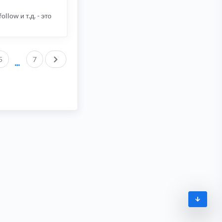
llow и т.д. - это
След.
5
7