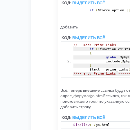
КОД:
ВЫДЕЛИТЬ ВСЁ
if
(
$force_option 
|
добавить
КОД:
ВЫДЕЛИТЬ ВСЁ
//-- mod: Prime Links -----
if
(!
function_exist
{
global
 $php
		include
(
$ph
}
	$text 
=
 prime_links
//-- end: Prime Links -----
Всё, теперь внешние ссылки будут от
адрес_форума/go.html?ссылка, так-ж
поисковикам о том, что указанную с
добавить строку
КОД:
ВЫДЕЛИТЬ ВСЁ
Disallow
:
/
go
.
html