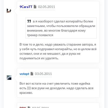
Сообщение
9CaraTT
02.05.2011
а я наоборот сделал копирайты более
заметными, чтобы пользователи обращали
внимание, во многом благодаря кому
трекер появился
В том то и дело, надо уважать старание автора, я
у себя чуть подправил копирайты, но в целом всё
остивил, они и не мешают, да и рука не
поднимиться их удалять.
Сообщение
votept
03.05.2011
Вот вот кстати на счет увеличить тоже идейка
есть )))) все руки не доходили. надо сделать все
красиво.
Сообщение