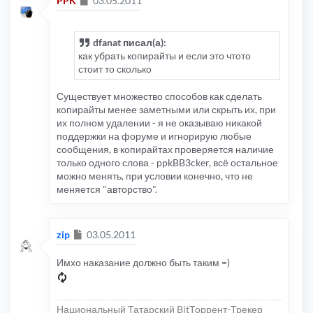
PPK
03.05.2011
dfanat писал(а):
как убрать копирайты и если это чтото
стоит то сколько
Существует множество способов как сделать
копирайты менее заметными или скрыть их, при
их полном удалении - я не оказываю никакой
поддержки на форуме и игнорирую любые
сообщения, в копирайтах проверяется наличие
только одного слова - ppkBB3cker, всё остальное
можно менять, при условии конечно, что не
меняется "авторство".
Сообщение
zip
03.05.2011
Имхо наказание должно быть таким =)
Национальный Татарский BitТоррент-Трекер