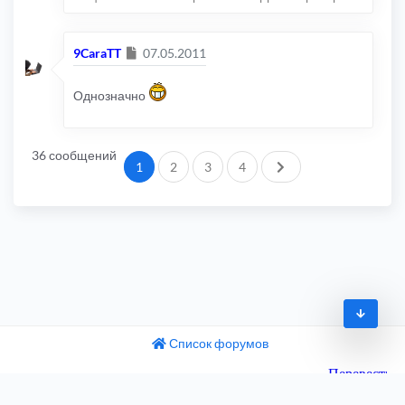
Сообщение
9CaraTT
07.05.2011
Однозначно
36 сообщений
След.
1
2
3
4
Список форумов
© 2009-2026
одный текст