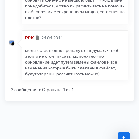
понадобиться, можно ли расчитывать на помощь
в обновлении с сохранением модов, естественно
платно?
Сообщение
PPK
24.04.2011
моды естественно пропадут, я подумал, что об
этом и не стоит писать, т.к. понятно, что
обновление идёт путём замены файлов и все
изменения которые были сделаны в файлах,
будут утеряны (рассчитывать можно).
3 сообщения
• Страница
1
из
1