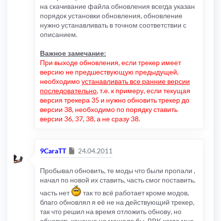
на скачивание файла обновления всегда указан
порядок установки обновления, обновление
нужно устанавливать в точном соответствии с
описанием.
Важное замечание:
При выходе обновления, если трекер имеет
версию не предшествующую предыдущей,
необходимо
устанавливать все ранние версии
последовательно
, т.е. к примеру, если текущая
версия трекера 35 и нужно обновить трекер до
версии 38, необходимо по порядку ставить
версии 36, 37, 38, а не сразу 38.
Сообщение
9CaraTT
24.04.2011
Пробывал обновить, те моды что были пропали ,
начал по новой их ставить, часть смог поставить,
часть нет
так то всё работает кроме модов,
благо обновлял я её не на действующий трекер,
так что решил на время отложить обнову, но
обновить конечно не мешало бы, PPK когда мне