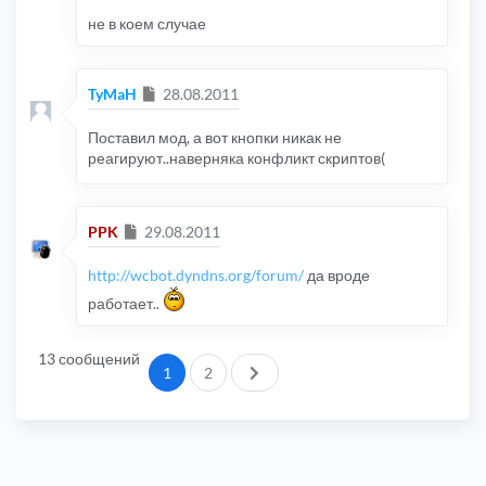
не в коем случае
Сообщение
TyMaH
28.08.2011
Поставил мод, а вот кнопки никак не
реагируют..наверняка конфликт скриптов(
Сообщение
PPK
29.08.2011
http://wcbot.dyndns.org/forum/
да вроде
работает..
13 сообщений
След.
1
2