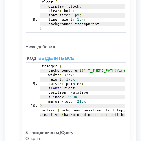
.
clear 
{
    display
:
 block
;
    clear
:
 both
;
    font
-
size
:
1px
;
    line
-
height
:
1px
;
    background
:
 transparent
;
}
Ниже добавить:
КОД:
ВЫДЕЛИТЬ ВСЁ
.
trigger 
{
    background
:
 url
(
"{T_THEME_PATH}/images/col
    width
:
32px
;
    height
:
17px
;
    cursor
:
 pointer
;
float
:
 right
;
    position
:
 relative
;
    z
-
index
:
9998
;
    margin
-
top
:
-
21px
;
}
.
active 
{
background
-
position
:
 left top
;}
.
inactive 
{
background
-
position
:
 left bottom
;}
5 - подключаем jQuery
Открыть: