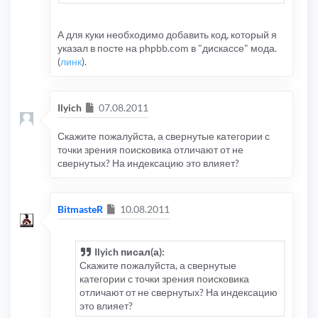
А для куки необходимо добавить код, который я
указал в посте на phpbb.com в "дискассе" мода.
(
линк
).
Сообщение
Ilyich
07.08.2011
Скажите пожалуйста, а свернутые категории с
точки зрения поисковика отличают от не
свернутых? На индексацию это влияет?
Сообщение
BitmasteR
10.08.2011
Ilyich писал(а):
Скажите пожалуйста, а свернутые
категории с точки зрения поисковика
отличают от не свернутых? На индексацию
это влияет?