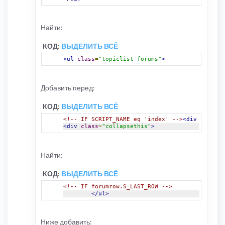
Найти:
КОД:
ВЫДЕЛИТЬ ВСЁ
<ul
class
=
"topiclist forums"
>
Добавить перед:
КОД:
ВЫДЕЛИТЬ ВСЁ
<!-- IF SCRIPT_NAME eq 'index' -->
<div
class
=
"
<div
class
=
"collapsethis"
>
Найти:
КОД:
ВЫДЕЛИТЬ ВСЁ
<!-- IF forumrow.S_LAST_ROW -->
</ul>
Ниже добавить: