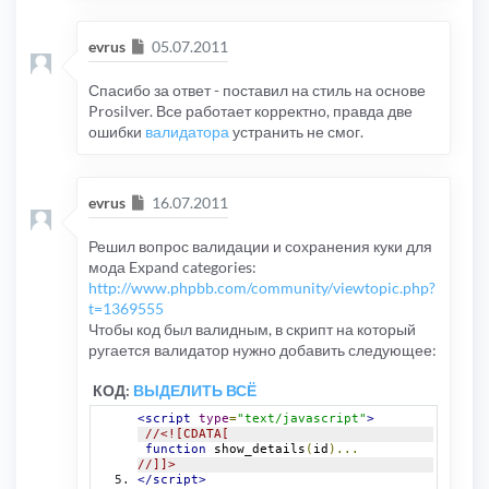
Сообщение
evrus
05.07.2011
Спасибо за ответ - поставил на стиль на основе
Prosilver. Все работает корректно, правда две
ошибки
валидатора
устранить не смог.
Сообщение
evrus
16.07.2011
Решил вопрос валидации и сохранения куки для
мода Expand categories:
http://www.phpbb.com/community/viewtopic.php?
t=1369555
Чтобы код был валидным, в скрипт на который
ругается валидатор нужно добавить следующее:
КОД:
ВЫДЕЛИТЬ ВСЁ
<script
type
=
"text/javascript"
>
//<![CDATA[
function
 show_details
(
id
)...
//]]>
</script>