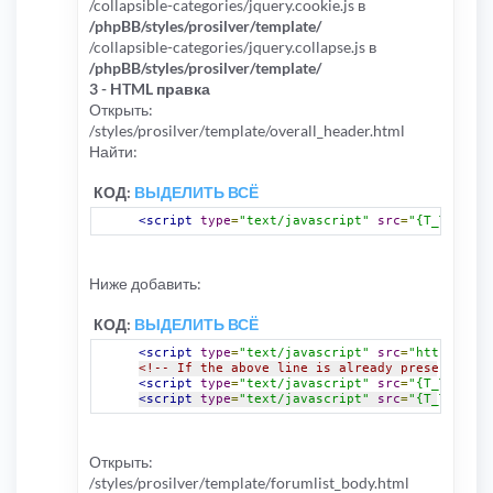
/collapsible-categories/jquery.cookie.js в
/phpBB/styles/prosilver/template/
/collapsible-categories/jquery.collapse.js в
/phpBB/styles/prosilver/template/
3 - HTML правка
Открыть:
/styles/prosilver/template/overall_header.html
Найти:
КОД:
ВЫДЕЛИТЬ ВСЁ
<script
type
=
"text/javascript"
src
=
"{T_TEMPLAT
Ниже добавить:
КОД:
ВЫДЕЛИТЬ ВСЁ
<script
type
=
"text/javascript"
src
=
"https://aj
<!-- If the above line is already present, don
<script
type
=
"text/javascript"
src
=
"{T_TEMPLAT
<script
type
=
"text/javascript"
src
=
"{T_TEMPLAT
Открыть:
/styles/prosilver/template/forumlist_body.html