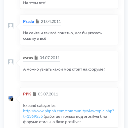
На этом все!
Сообщение
Prado
21.04.2011
На сайте и так всё понятно, мог бы указать
ссылку и всё
Сообщение
evrus
04.07.2011
А можно узнать какой мод стоит на форуме?
Сообщение
PPK
05.07.2011
Expand categories:
http://www.phpbb.com/community/viewtopic.php?
t=1369555
(работает только под prosilver), на
форуме стиль на базе prosilver