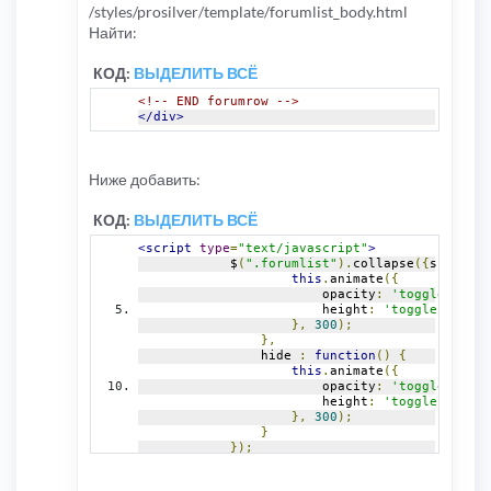
/styles/prosilver/template/forumlist_body.html
Найти:
КОД:
ВЫДЕЛИТЬ ВСЁ
<!-- END forumrow -->
</div>
Ниже добавить:
КОД:
ВЫДЕЛИТЬ ВСЁ
<script
type
=
"text/javascript"
>
            $
(
".forumlist"
).
collapse
({
show
:
fu
this
.
animate
({
                        opacity
:
'toggle'
,
                        height
:
'toggle'
},
300
);
},
                hide 
:
function
()
{
this
.
animate
({
                        opacity
:
'toggle'
,
                        height
:
'toggle'
},
300
);
}
});
</script>