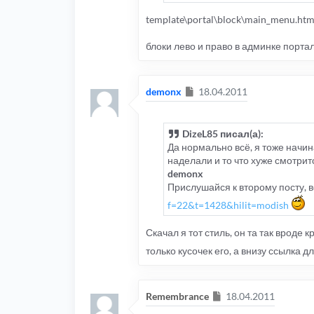
template\portal\block\main_menu.htm
блоки лево и право в админке порта
Сообщение
demonx
18.04.2011
DizeL85 писал(а):
Да нормально всё, я тоже начин
наделали и то что хуже смотритс
demonx
Прислушайся к второму посту, 
f=22&t=1428&hilit=modish
Скачал я тот стиль, он та так вроде
только кусочек его, а внизу ссылка 
Сообщение
Remembrance
18.04.2011