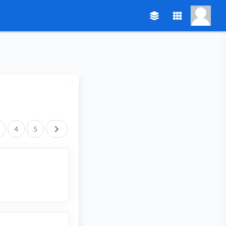
След.
4
5