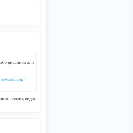
себе дизайнов или
iewtopic.php?
ок не влазит, видно