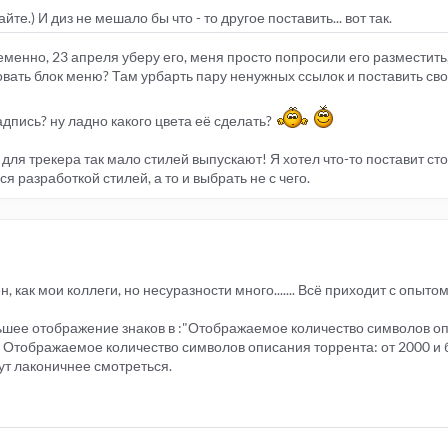
йте.) И диз не мешало бы что - то другое поставить... вот так.
еменно, 23 апреля уберу его, меня просто попросили его разместить
овать блок меню? Там урбарть пару ненужных ссылок и поставить сво
адпись? ну ладно какого цвета её сделать?
о для трекера так мало стилей выпускают! Я хотел что-то поставит ст
ся разработкой стилей, а то и выбрать не с чего.
, как мои коллеги, но несуразности много....... Всё приходит с опыто
ьшее отображение знаков в :"Отображаемое количество символов оп
 - Отображаемое количество символов описания торрента: от 2000 и 
дут лаконичнее смотреться.