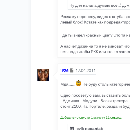
Ну для начала думаю все ..) дума
Рекламу перенесу, видео с ютуба вр
левый блок? Кстате как подредактир
Где ты видел красный цвет? Это та н
А насчёт дизайна то я не виноват чт
нет, надо чтобы РКК или кто-то занял
Сообщение
i926
17.04.2011
Мдя.......
Не буду столь категоричен
Одно посоветую вам, выставить бол
- Админка - Модули - Блоки трекера
стоит 2100. На Портале, раздачи бу
Добавлено спустя 1 минуту 11 секунд:
levik писал(а):