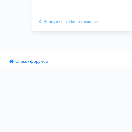
Вернуться в «Ваши трекеры»
Список форумов
одный текст
ните этот перевод
 отзыв поможет нам улучшить Google Переводчик