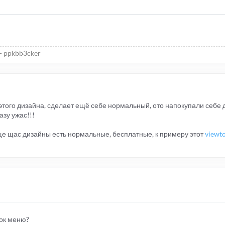
- ppkbb3cker
 этого дизайна, сделает ещё себе нормальный, ото напокупали себе 
азу ужас!!!
ще щас дизайны есть нормальные, бесплатные, к примеру этот
viewt
лок меню?