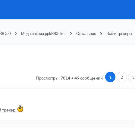
BB 3.0
Мод трекера ppkBB3cker
Остальное
Ваши трекеры
1
2
3
Просмотры:
7014
•
49 сообщений
 трекер.