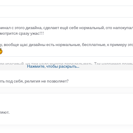
чинал с этого дизайна, сделает ещё себе нормальный, ото напокупа
смотрится сразу ужас!!!
у, вообще щас дизайны есть нормальные, бесплатные, к примеру эт
вроде красивый, но там надо многое переделывать. Так например правы
Нажмите, чтобы раскрыть...
изу ссылка для правообладателей ведет на чужой трекер.
ить под себя, религия не позволяет?
ляют.