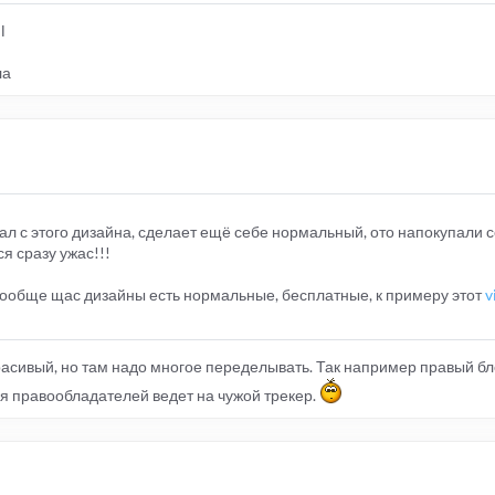
l
ла
ал с этого дизайна, сделает ещё себе нормальный, ото напокупали 
я сразу ужас!!!
вообще щас дизайны есть нормальные, бесплатные, к примеру этот
v
 красивый, но там надо многое переделывать. Так например правый бл
для правообладателей ведет на чужой трекер.