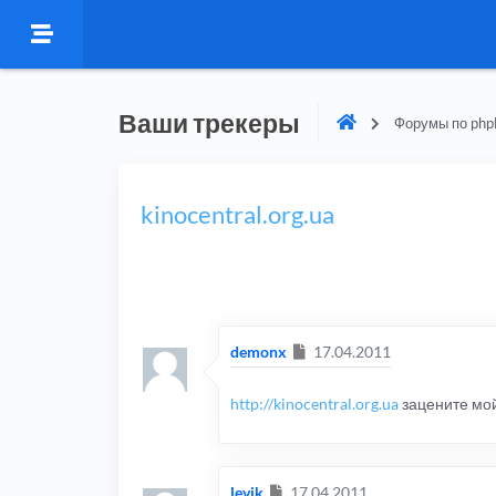
Ваши трекеры
Форумы по php
kinocentral.org.ua
Сообщение
demonx
17.04.2011
http://kinocentral.org.ua
зацените мой
Сообщение
levik
17.04.2011