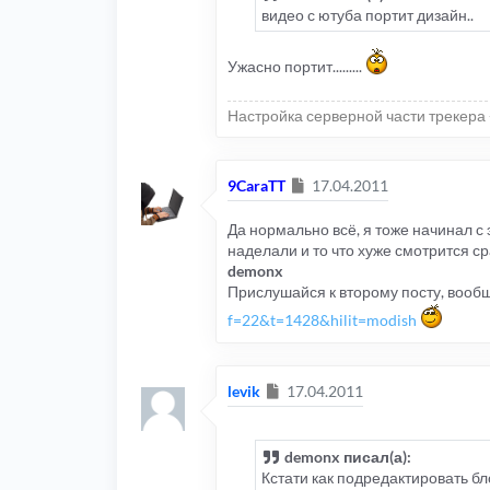
видео с ютуба портит дизайн..
Ужасно портит.........
Настройка серверной части трекера 
Сообщение
9CaraTT
17.04.2011
Да нормально всё, я тоже начинал с
наделали и то что хуже смотрится ср
demonx
Прислушайся к второму посту, вооб
f=22&t=1428&hilit=modish
Сообщение
levik
17.04.2011
demonx писал(а):
Кстати как подредактировать б