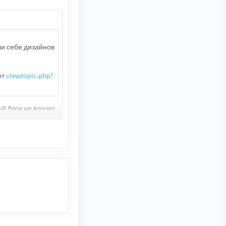
ли себе дизайнов
от
viewtopic.php?
й блок не влазит,