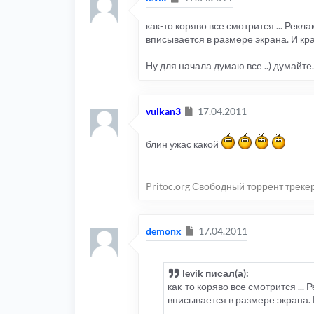
как-то коряво все смотрится ... Рекл
вписывается в размере экрана. И крас
Ну для начала думаю все ..) думайте.)
Сообщение
vulkan3
17.04.2011
блин ужас какой
Pritoc.org Свободный торрент треке
Сообщение
demonx
17.04.2011
levik писал(а):
как-то коряво все смотрится ...
вписывается в размере экрана. И