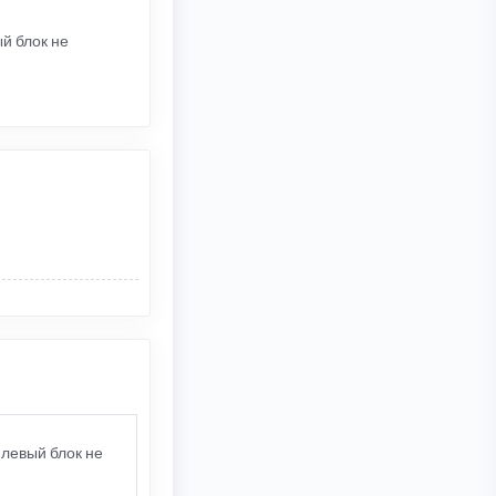
ый блок не
. левый блок не