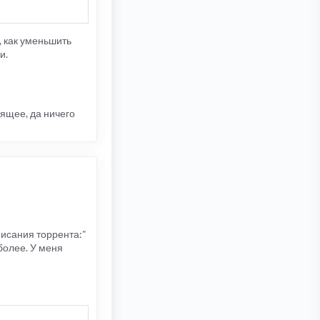
, как уменьшить
и.
оящее, да ничего
м
исания торрента:"
более. У меня