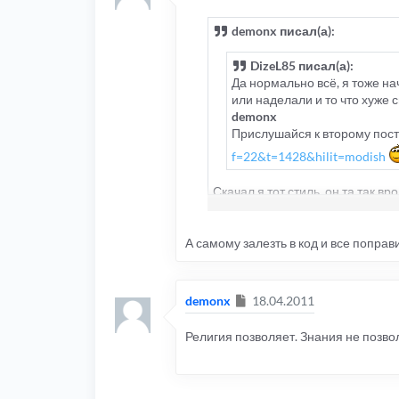
demonx писал(а):
DizeL85 писал(а):
Да нормально всё, я тоже на
или наделали и то что хуже 
demonx
Прислушайся к второму пост
f=22&t=1428&hilit=modish
Скачал я тот стиль, он та так 
видно только кусочек его, а вн
А самому залезть в код и все поправ
Сообщение
demonx
18.04.2011
Религия позволяет. Знания не позво