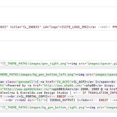
DEX}" title="{L_INDEX}" id="logo">{SITE_LOGO_IMG}</a> --><!-- PP
=
"{T_THEME_PATH}/images/gen_right.png"
><img
src
=
"images/spacer.g
THEME_PATH}/images/bg_gen_bottom_left.png"
><img
src
=
"images/spac
pan
class
=
"gensmall"
>
[ 
<a
href
=
"{U_ACP}"
>
{L_ACP}
</a>
 ]
</span><br
ght"
>
Powered by 
<a
href
=
"http://www.phpbb.com/"
>
phpBB
</a>
 &copy;
f
=
"http://www.ppkbb3cker.ru/"
>
ppkBB3cker
</a>
 2008, 2009 @ 
<a
hre
 AlexCrow & Everaldo.com Design Studio | 
<!-- IF TRANSLATION_INF
PY -->
<br
/>
{L_PORTAL_COPY}
<!-- ENDIF -->
T -->
<br
/><bdo
dir
=
"ltr"
>
[ {DEBUG_OUTPUT} ]
</bdo>
<!-- ENDIF -->
=
"{T_THEME_PATH}/images/bg_gen_bottom_right.png"
><img
src
=
"image