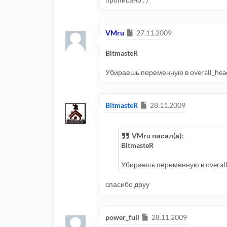
Сообщение
VMru
27.11.2009
BitmasteR
Убираешь переменную в overall_head
Сообщение
BitmasteR
28.11.2009
VMru писал(а):
BitmasteR
Убираешь переменную в overall_
спасибо друу
Сообщение
power_full
28.11.2009