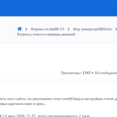
Форумы по phpBB 3.0
Мод трекера ppkBB3cker
Вопросы, ответы и примеры решений
Просмотры:
1747
•
18 сообщени
нять лого сайта...по умолчанию стоит ппкбб3кер,в настройках стиля-д
вых картинок свое и хрен...
K
13 июл 2009, 21:57, всего редактировалось 2 раза.