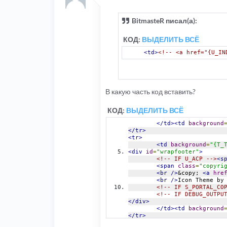
BitmasteR писал(а):
КОД:
ВЫДЕЛИТЬ ВСЁ
<td>
<!-- <a href="{U_IN
В какую часть код вставить?
КОД:
ВЫДЕЛИТЬ ВСЁ
</td><td
background
</tr>
<tr>
<td
background
=
"{T_
<div
id
=
"wrapfooter"
>
<!-- IF U_ACP -->
<s
<span
class
=
"copyri
<br
/>
&copy; 
<a
hre
<br
/>
Icon Theme by
<!-- IF S_PORTAL_CO
<!-- IF DEBUG_OUTPU
</div>
</td><td
background
</tr>
<tr>