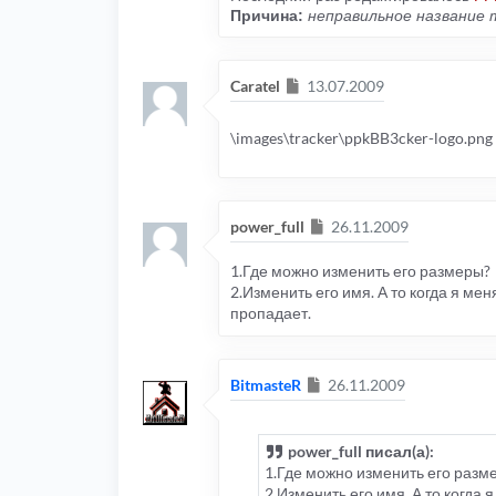
Причина:
неправильное название
Сообщение
Caratel
13.07.2009
\images\tracker\ppkBB3cker-logo.png
Сообщение
power_full
26.11.2009
1.Где можно изменить его размеры?
2.Изменить его имя. А то когда я ме
пропадает.
Сообщение
BitmasteR
26.11.2009
power_full писал(а):
1.Где можно изменить его разм
2.Изменить его имя. А то когда