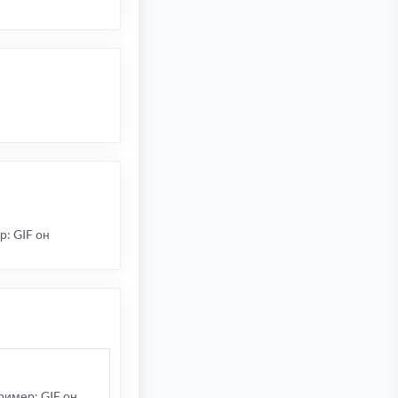
р: GIF он
ример: GIF он