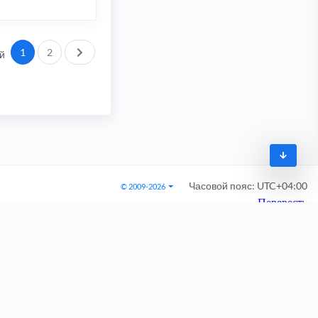
gif"
width
=
"28"
height
=
"22"
border
=
"0"
></td><td
width
=
"100%"
bac
След.
1
2
й
Часовой пояс:
UTC+04:00
© 2009-2026