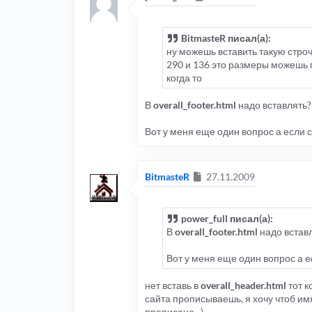
BitmasteR писал(а):
ну можешь вставить такую строчк
290 и 136 это размеры можешь п
когда то
В
overall_footer.html
надо вставлять?
Вот у меня еще один вопрос а если с
Сообщение
BitmasteR
27.11.2009
power_full писал(а):
В
overall_footer.html
надо встав
Вот у меня еще один вопрос а е
нет вставь в
overall_header.html
тот к
сайта прописываешь, я хочу чтоб имя
прописано . )