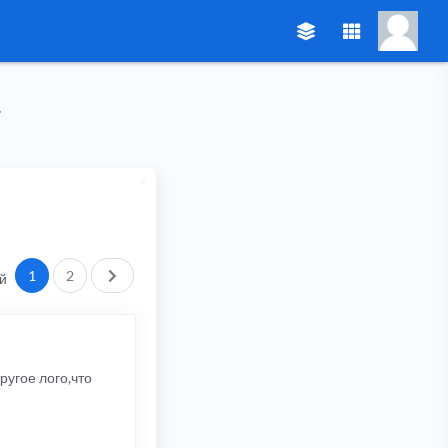
След.
1
2
й
ругое лого,что