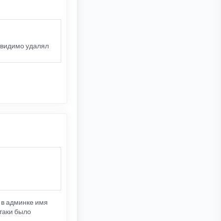
я видимо удалял
е в админке имя
 таки было