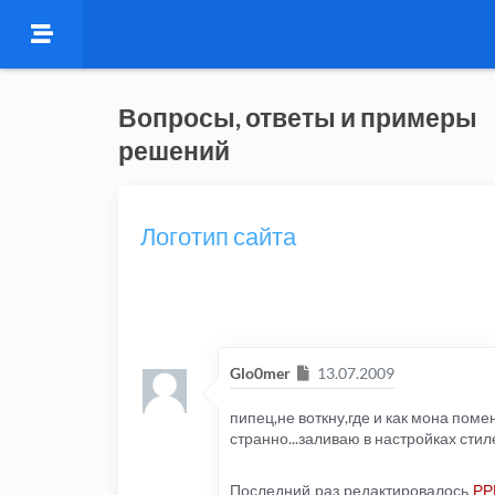
Вопросы, ответы и примеры
решений
Логотип сайта
Сообщение
Glo0mer
13.07.2009
пипец,не воткну,где и как мона поме
странно...заливаю в настройках стиле
Последний раз редактировалось
PP