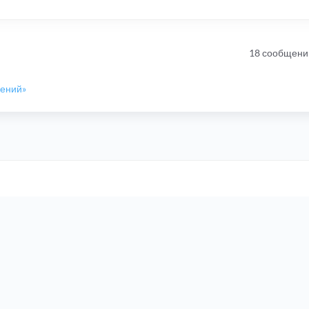
THEME_PATH}/images/gen_bottom_left.png"
><img
src
=
"images/spacer.
18 сообщени
шений»