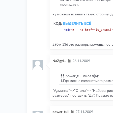
пропадает.
ну можешь вставить такую строчку где
КОД:
ВЫДЕЛИТЬ ВСЁ
<td>
<!-- <a href="{U_INDEX}
290 и 136 это размеры можешь постав
Сообщение
NaZgyLL
26.11.2009
power_full писал(а):
1.Где можно изменить его разм
"Админка"-->"Стили"-->"Наборы рис
размеры:" поставить "Да". Правьте р
Сообщение
power_full
27.11.2009