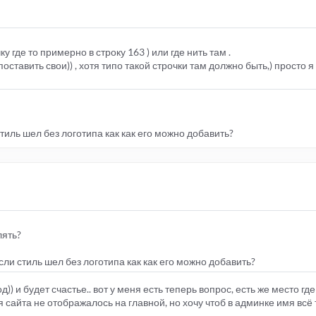
у где то примерно в строку 163 ) или где нить там .
оставить свои)) , хотя типо такой строчки там должно быть,) просто 
тиль шел без логотипа как как его можно добавить?
лять?
сли стиль шел без логотипа как как его можно добавить?
од)) и будет счастье.. вот у меня есть теперь вопрос, есть же место гд
 сайта не отображалось на главной, но хочу чтоб в админке имя всё