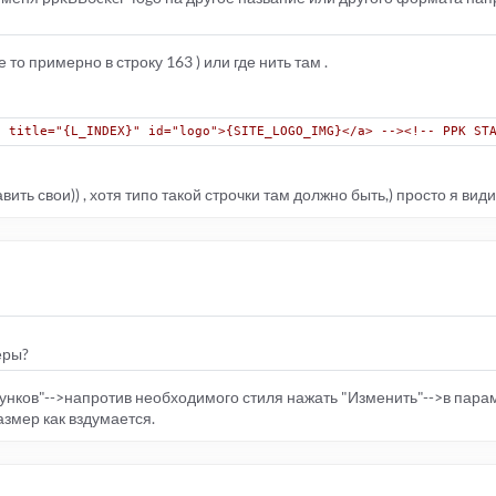
 то примерно в строку 163 ) или где нить там .
" title="{L_INDEX}" id="logo">{SITE_LOGO_IMG}</a> --><!-- PPK ST
ить свои)) , хотя типо такой строчки там должно быть,) просто я вид
еры?
унков"-->напротив необходимого стиля нажать "Изменить"-->в пара
азмер как вздумается.