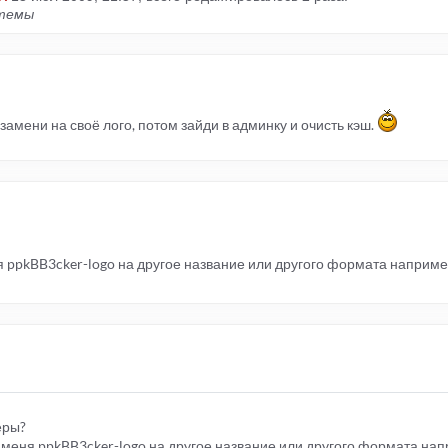
 темы
 замени на своё лого, потом зайди в админку и очисть кэш.
ня ppkBB3cker-logo на другое название или другого формата наприме
еры?
 я меня ppkBB3cker-logo на другое название или другого формата нап