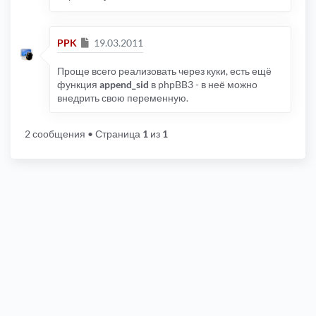
Сообщение
PPK
19.03.2011
Проще всего реализовать через куки, есть ещё
функция
append_sid
в phpBB3 - в неё можно
внедрить свою переменную.
2 сообщения
• Страница
1
из
1