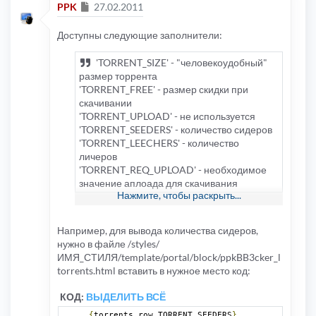
Сообщение
PPK
27.02.2011
Доступны следующие заполнители:
'TORRENT_SIZE' - "человекоудобный"
размер торрента
'TORRENT_FREE' - размер скидки при
скачивании
'TORRENT_UPLOAD' - не используется
'TORRENT_SEEDERS' - количество сидеров
'TORRENT_LEECHERS' - количество
личеров
'TORRENT_REQ_UPLOAD' - необходимое
значение аплоада для скачивания
Нажмите, чтобы раскрыть...
торрента
'TORRENT_REQ_RATIO' - необходимое
значение ратио для скачивания торрента
Например, для вывода количества сидеров,
'TORRENT_UPSPEED' - суммарная скорость
нужно в файле /styles/
раздачи
ИМЯ_СТИЛЯ/template/portal/block/ppkBB3cker_l
'TORRENT_DOWNSPEED' - суммарная
torrents.html вставить в нужное место код:
скорость скачивания
'TORRENT_HEALTH' - здоровье торрента
КОД:
ВЫДЕЛИТЬ ВСЁ
'TORRENT_COMPLETED' - количество
{
torrents_row
.
TORRENT_SEEDERS
}