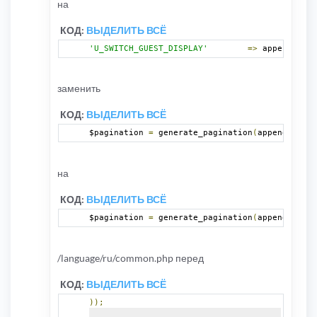
на
КОД:
ВЫДЕЛИТЬ ВСЁ
'U_SWITCH_GUEST_DISPLAY'
=>
 append_sid
(
заменить
КОД:
ВЫДЕЛИТЬ ВСЁ
$pagination 
=
 generate_pagination
(
append_sid
(
"
на
КОД:
ВЫДЕЛИТЬ ВСЁ
$pagination 
=
 generate_pagination
(
append_sid
(
"
/language/ru/common.php перед
КОД:
ВЫДЕЛИТЬ ВСЁ
));