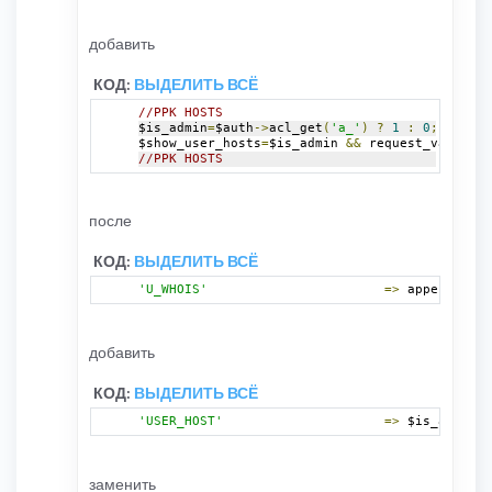
добавить
КОД:
ВЫДЕЛИТЬ ВСЁ
//PPK HOSTS
$is_admin
=
$auth
->
acl_get
(
'a_'
)
?
1
:
0
;
$show_user_hosts
=
$is_admin 
&&
 request_var
(
'suh
//PPK HOSTS
после
КОД:
ВЫДЕЛИТЬ ВСЁ
'U_WHOIS'
=>
 append_sid
(
добавить
КОД:
ВЫДЕЛИТЬ ВСЁ
'USER_HOST'
=>
 $is_admin 
&
заменить