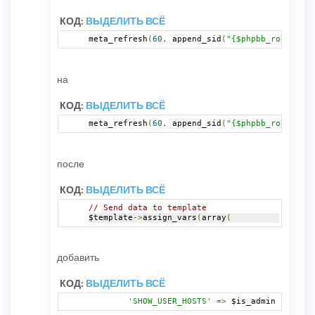
КОД:
ВЫДЕЛИТЬ ВСЁ
meta_refresh
(
60
,
 append_sid
(
"{$phpbb_root_path
на
КОД:
ВЫДЕЛИТЬ ВСЁ
meta_refresh
(
60
,
 append_sid
(
"{$phpbb_root_path
после
КОД:
ВЫДЕЛИТЬ ВСЁ
// Send data to template
$template
->
assign_vars
(
array
(
добавить
КОД:
ВЫДЕЛИТЬ ВСЁ
'SHOW_USER_HOSTS'
=>
 $is_admin 
?
(
spri