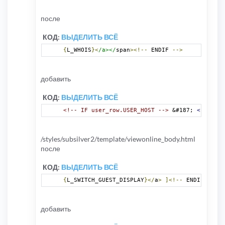
после
КОД:
ВЫДЕЛИТЬ ВСЁ
{
L_WHOIS
}<
/a></
span
><!--
 ENDIF 
-->
добавить
КОД:
ВЫДЕЛИТЬ ВСЁ
<!-- IF user_row.USER_HOST -->
 &#187; 
<b>
{user
/styles/subsilver2/template/viewonline_body.html
после
КОД:
ВЫДЕЛИТЬ ВСЁ
{
L_SWITCH_GUEST_DISPLAY
}</
a
>
]<!--
 ENDIF 
-->
добавить