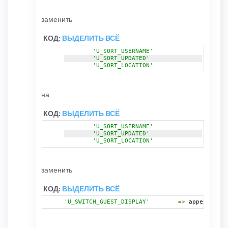
заменить
КОД:
ВЫДЕЛИТЬ ВСЁ
'U_SORT_USERNAME'
=>
 app
'U_SORT_UPDATED'
=>
 app
'U_SORT_LOCATION'
=>
 app
на
КОД:
ВЫДЕЛИТЬ ВСЁ
'U_SORT_USERNAME'
=>
 app
'U_SORT_UPDATED'
=>
 app
'U_SORT_LOCATION'
=>
 app
заменить
КОД:
ВЫДЕЛИТЬ ВСЁ
'U_SWITCH_GUEST_DISPLAY'
=>
 append_sid
(