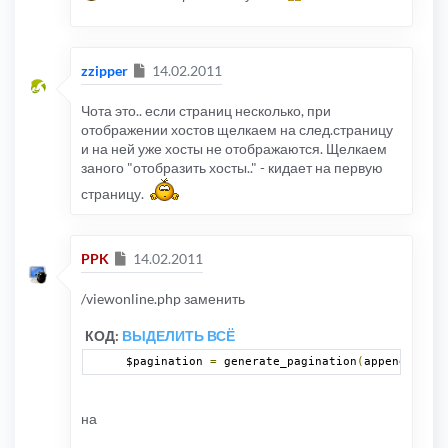
Сообщение
zzipper
14.02.2011
Чота это.. если страниц несколько, при
отображении хостов щелкаем на след.страницу
и на ней уже хосты не отображаются. Щелкаем
заного "отобразить хосты.." - кидает на первую
страницу.
Сообщение
PPK
14.02.2011
/viewonline.php заменить
КОД:
ВЫДЕЛИТЬ ВСЁ
$pagination 
=
 generate_pagination
(
append_sid
(
"
на