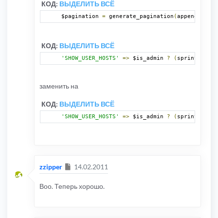
КОД:
ВЫДЕЛИТЬ ВСЁ
$pagination 
=
 generate_pagination
(
append_sid
(
"
КОД:
ВЫДЕЛИТЬ ВСЁ
'SHOW_USER_HOSTS'
=>
 $is_admin 
?
(
sprintf
(
'<a 
заменить на
КОД:
ВЫДЕЛИТЬ ВСЁ
'SHOW_USER_HOSTS'
=>
 $is_admin 
?
(
sprintf
(
'<a 
Сообщение
zzipper
14.02.2011
Воо. Теперь хорошо.