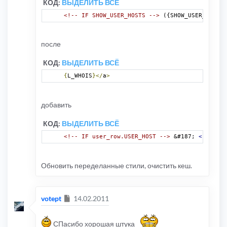
КОД:
ВЫДЕЛИТЬ ВСЁ
<!-- IF SHOW_USER_HOSTS -->
 ({SHOW_USER_HOSTS}
после
КОД:
ВЫДЕЛИТЬ ВСЁ
{
L_WHOIS
}</
a
>
добавить
КОД:
ВЫДЕЛИТЬ ВСЁ
<!-- IF user_row.USER_HOST -->
 &#187; 
<b>
{user
Обновить переделанные стили, очистить кеш.
Сообщение
votept
14.02.2011
СПасибо хорошая штука