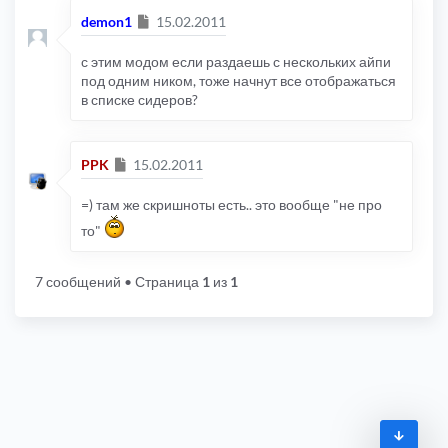
Сообщение
demon1
15.02.2011
с этим модом если раздаешь с нескольких айпи
под одним ником, тоже начнут все отображаться
в списке сидеров?
Сообщение
PPK
15.02.2011
=) там же скришноты есть.. это вообще "не про
то"
7 сообщений
• Страница
1
из
1