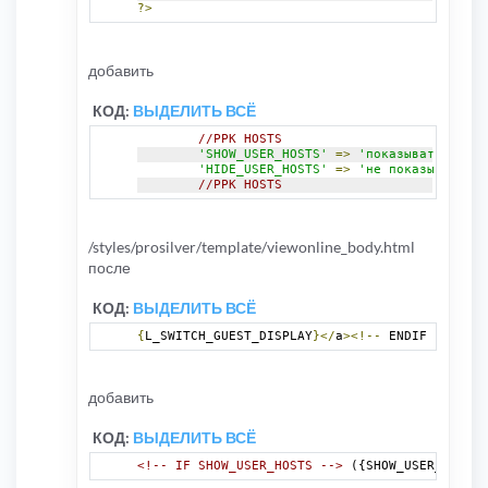
?>
добавить
КОД:
ВЫДЕЛИТЬ ВСЁ
//PPK HOSTS
'SHOW_USER_HOSTS'
=>
'показывать хосты
'HIDE_USER_HOSTS'
=>
'не показывать хо
//PPK HOSTS
/styles/prosilver/template/viewonline_body.html
после
КОД:
ВЫДЕЛИТЬ ВСЁ
{
L_SWITCH_GUEST_DISPLAY
}</
a
><!--
 ENDIF 
-->
добавить
КОД:
ВЫДЕЛИТЬ ВСЁ
<!-- IF SHOW_USER_HOSTS -->
 ({SHOW_USER_HOSTS}