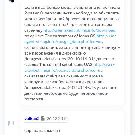
Если в настройках мода, в опции значение числа
2
равно
0
, периодически необходимо обновлять
иконки изображений браузеров и операционных
систем пользователей, для этого, открываем
страницу
http://user-agent-string.info/download
,
по ссылке
The current set of icons OS
http://user-
agent-string.info/rpc/get_data.php?ico=os
,
скачиваем файл, из скачанного архива копируем
все изображения в директорию
/images/uadata/ico_os_20110114-01/, далее по
ссылке
The current set of icons UAS
http://user-
agent-string.info/rpc/get_data.php?ico=ua
,
скачиваем файл и из скачанного архива
копируем все изображения в директорию
/images/uadata/ico_ua_20110114-01/, указанные
действия необходимо будет периодически
повторять.
Сообщение
vulkan3
26.12.2014
сервис накрылся ?