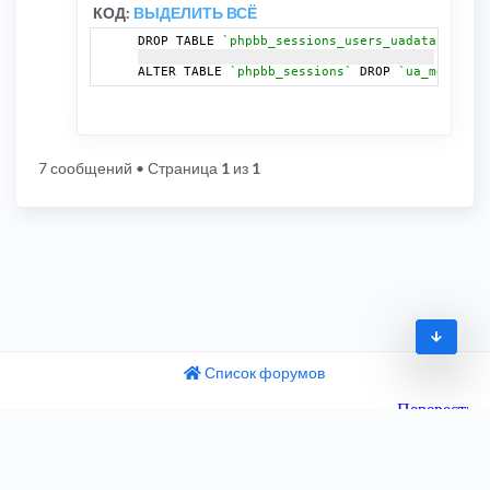
КОД:
ВЫДЕЛИТЬ ВСЁ
DROP TABLE 
`phpbb_sessions_users_uadata`
;
ALTER TABLE 
`phpbb_sessions`
 DROP 
`ua_md5_stri
7 сообщений
• Страница
1
из
1
Список форумов
© 2009-2026
одный текст
ните этот перевод
Часовой пояс:
UTC+04:00