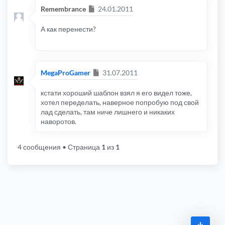
Сообщение
Remembrance
24.01.2011
А как перенести?
Сообщение
MegaProGamer
31.07.2011
кстати хороший шаблон взял я его видел тоже,
хотел переделать, наверное попробую под свой
лад сделать, там ниче лишнего и никаких
наворотов.
4 сообщения
• Страница
1
из
1